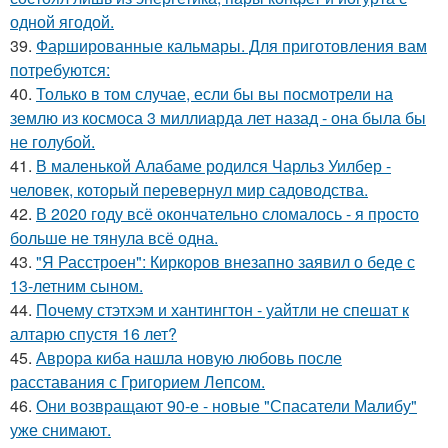
одной ягодой.
39.
Фаршированные кальмары. Для приготовления вам
потребуются:
40.
Только в том случае, если бы вы посмотрели на
землю из космоса 3 миллиарда лет назад - она была бы
не голубой.
41.
В маленькой Алабаме родился Чарльз Уилбер -
человек, который перевернул мир садоводства.
42.
В 2020 году всё окончательно сломалось - я просто
больше не тянула всё одна.
43.
"Я Расстроен": Киркоров внезапно заявил о беде с
13-летним сыном.
44.
Почему стэтхэм и хантингтон - уайтли не спешат к
алтарю спустя 16 лет?
45.
Аврора киба нашла новую любовь после
расставания с Григорием Лепсом.
46.
Они возвращают 90-е - новые "Спасатели Малибу"
уже снимают.