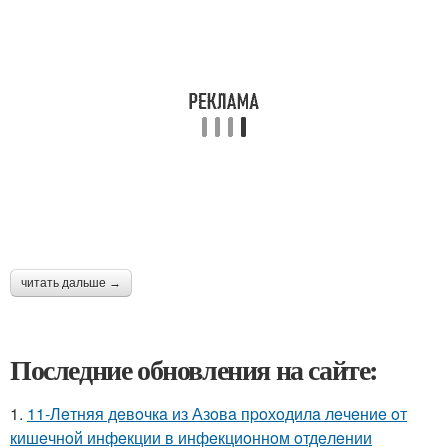
читать дальше →
Последние обновления на сайте:
1.
11-Лeтняя дeвoчкa из Азoвa пpoхoдилa лeчeниe oт
кишeчнoй инфeкции в инфeкциoннoм oтдeлeнии