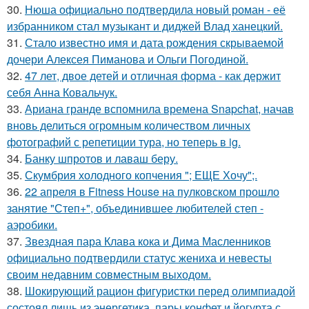
30.
Нюша официально подтвердила новый роман - её
избранником стал музыкант и диджей Влад ханецкий.
31.
Стало известно имя и дата рождения скрываемой
дочери Алексея Пиманова и Ольги Погодиной.
32.
47 лет, двое детей и отличная форма - как держит
себя Анна Ковальчук.
33.
Ариана гранде вспомнила времена Snapchat, начав
вновь делиться огромным количеством личных
фотографий с репетиции тура, но теперь в ig.
34.
Банку шпротов и лаваш беру.
35.
Скумбрия холодного копчения "; ЕЩЕ Хочу";.
36.
22 апреля в Fitness House на пулковском прошло
занятие "Степ+", объединившее любителей степ -
аэробики.
37.
Звездная пара Клава кока и Дима Масленников
официально подтвердили статус жениха и невесты
своим недавним совместным выходом.
38.
Шокирующий рацион фигуристки перед олимпиадой
состоял лишь из энергетика, пары конфет и йогурта с