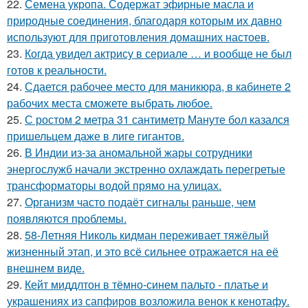
22.
Семена укропа. Содержат эфирные масла и
природные соединения, благодаря которым их давно
используют для приготовления домашних настоев.
23.
Когда увидел актрису в сериале … и вообще не был
готов к реальности.
24.
Сдается рабочее место для маникюра, в кабинете 2
рабочих места сможете выбрать любое.
25.
С ростом 2 метра 31 сантиметр Мануте бол казался
пришельцем даже в лиге гигантов.
26.
В Индии из-за аномальной жары сотрудники
энергослужб начали экстренно охлаждать перегретые
трансформаторы водой прямо на улицах.
27.
Организм часто подаёт сигналы раньше, чем
появляются проблемы.
28.
58-Летняя Николь кидман переживает тяжёлый
жизненный этап, и это всё сильнее отражается на её
внешнем виде.
29.
Кейт миддлтон в тёмно-синем пальто - платье и
украшениях из сапфиров возложила венок к кенотафу.