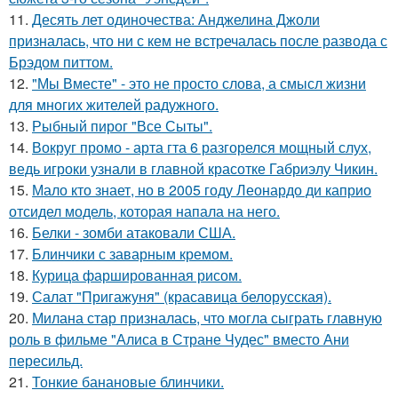
11.
Десять лет одиночества: Анджелина Джоли
призналась, что ни с кем не встречалась после развода с
Брэдом питтом.
12.
"Мы Вместе" - это не просто слова, а смысл жизни
для многих жителей радужного.
13.
Рыбный пирог "Все Сыты".
14.
Вокруг промо - арта гта 6 разгорелся мощный слух,
ведь игроки узнали в главной красотке Габриэлу Чикин.
15.
Мало кто знает, но в 2005 году Леонардо ди каприо
отсидел модель, которая напала на него.
16.
Белки - зомби атаковали США.
17.
Блинчики с заварным кремом.
18.
Курица фаршированная рисом.
19.
Салат "Пригажуня" (красавица белорусская).
20.
Милана стар призналась, что могла сыграть главную
роль в фильме "Алиса в Стране Чудес" вместо Ани
пересильд.
21.
Тонкие банановые блинчики.