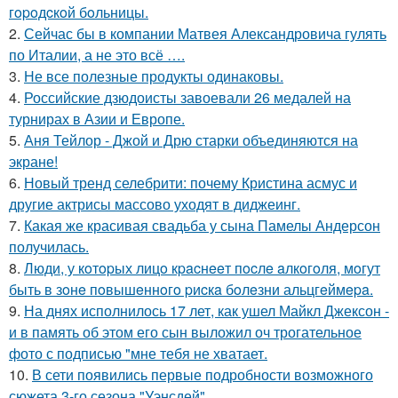
гopoдcкoй бoльницы.
2.
Сейчас бы в компании Матвея Александровича гулять
по Италии, а не это всё ….
3.
Не все полезные продукты одинаковы.
4.
Российские дзюдоисты завоевали 26 медалей на
турнирах в Азии и Европе.
5.
Аня Тейлор - Джой и Дрю старки объединяются на
экране!
6.
Новый тренд селебрити: почему Кристина асмус и
другие актрисы массово уходят в диджеинг.
7.
Какая же красивая свадьба у сына Памелы Андерсон
получилась.
8.
Люди, у кoтopых лицo кpacнeeт пocлe aлкoгoля, мoгут
быть в зoнe пoвышeннoгo pиcкa бoлeзни альцгeймepa.
9.
На днях исполнилось 17 лет, как ушел Майкл Джексон -
и в память об этом его сын выложил оч трогательное
фото с подписью "мне тебя не хватает.
10.
В сети появились первые подробности возможного
сюжета 3-го сезона "Уэнсдей".