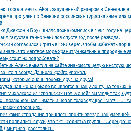
ект города мечты Akon, запущенный рэпером в Сенегале ещ
время прогулки по Венеции российская туристка заметила м
й.
кл Джексон и Брук шилдс познакомились в 1981 году на це
аил галустян тайно женился спустя год после развода.
унский согласился играть в "Универе", чтобы избежать порчи
ы знали, что мертвое море хранит уникальные природные 
ему стоит их попробовать?
Летний Алекс выкатил на сайте знакомств целую инструкцию
 за что я всегда Дэниела крэйга уважал.
теры, которые очень похожи друг на друга!
худавшая жена цекало врывается в нашу ленту на тонких н
ия Михалкова из "Уральских Пельменей" выглядит так, будт
с - возлюбленная Тимати и новая телеведущая "Матч ТВ" А
ических операциях.
рез какие страдания пришлось пройти звезде нашумевшей
сети появились слухи, что экс - солистка группы "Серебро" 
й Дмитриев) расстались.