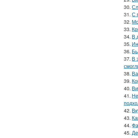
30.
Сл
31.
С 
32.
Мо
33.
Кр
34.
В 
35.
Ин
36.
Бь
37.
В 
смогл
38.
Ва
39.
Ко
40.
Ви
41.
Не
подхо
42.
Вк
43.
Ка
44.
Фа
45.
Де