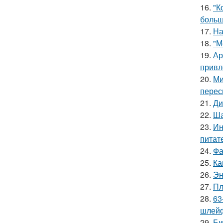
16.
"К
больш
17.
На
18.
"М
19.
Ар
привл
20.
Ми
перес
21.
Ди
22.
Ша
23.
Ин
питат
24.
Фа
25.
Ка
26.
Эн
27.
Пл
28.
63
шлейф
29.
Би