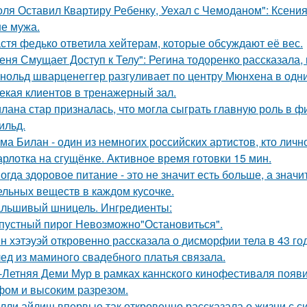
оля Оставил Квартиру Ребенку, Уехал с Чемоданом": Ксени
е мужа.
стя федько ответила хейтерам, которые обсуждают её вес.
еня Смущает Доступ к Телу": Регина тодоренко рассказала, 
нольд шварценеггер разгуливает по центру Мюнхена в одни
екая клиентов в тренажерный зал.
лана стар призналась, что могла сыграть главную роль в ф
ильд.
ма Билан - один из немногих российских артистов, кто лич
рлотка на сгущёнке. Активное время готовки 15 мин.
огда здоровое питание - это не значит есть больше, а зна
ельных веществ в каждом кусочке.
льшивый шницель. Ингредиенты:
пустный пирог Невозможно"Остановиться".
н хэтэуэй откровенно рассказала о дисморфии тела в 43 го
ед из маминого свадебного платья связала.
-Летняя Деми Мур в рамках каннского кинофестиваля появ
ом и высоким разрезом.
лли айлиш впервые так откровенно рассказала о жизни с с