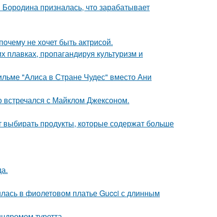
я Бородина призналась, что зарабатывает
почему не хочет быть актрисой.
х плавках, пропагандируя культуризм и
ильме "Алиса в Стране Чудес" вместо Ани
но встречался с Майклом Джексоном.
чит выбирать продукты, которые содержат больше
да.
илась в фиолетовом платье Gucci с длинным
индромом туретта.