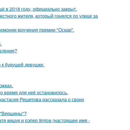
ё в 2018 году, официально закрыт.
естного жителя, который гонялся по улице за
ремонии вручения премии "Оскар".
.
явления?
 к будущей девушке.
ожках.
о время для неё остановилось.
настасия Решетова рассказала о своих
 "Вершины"?
катя кищук и рэпер 9mice (настоящее имя -