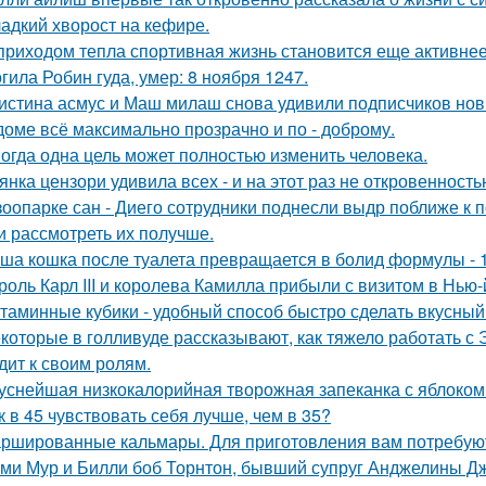
адкий хворост на кефире.
приходом тепла спортивная жизнь становится еще активнее -
гила Робин гуда, умер: 8 ноября 1247.
истина асмус и Маш милаш снова удивили подписчиков но
доме всё максимально прозрачно и по - доброму.
огда одна цель может полностью изменить человека.
янка цензори удивила всех - и на этот раз не откровенность
зоопарке сан - Диего сотрудники поднесли выдр поближе к 
и рассмотреть их получше.
ша кошка после туалета превращается в болид формулы - 
роль Карл III и королева Камилла прибыли с визитом в Нью
таминные кубики - удобный способ быстро сделать вкусный
которые в голливуде рассказывают, как тяжело работать с Э
дит к своим ролям.
уснейшая низкокалорийная творожная запеканка с яблоком
к в 45 чувствовать себя лучше, чем в 35?
ршированные кальмары. Для приготовления вам потребую
ми Мур и Билли боб Торнтон, бывший супруг Анджелины Дж