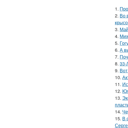
1.
Про
2.
Во 
крысо
3.
Май
4.
Мих
5.
Гог
6.
А в
7.
Поч
8.
33-
9.
Вот
10.
Ак
11.
Ис
12.
Юл
13.
Эк
пласт
14.
Че
15.
В 
Серге