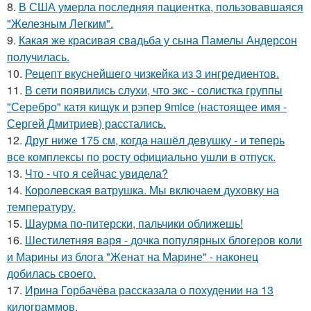
8.
В США умерла последняя пациентка, пользовавшаяся
"Железным Легким".
9.
Какая же красивая свадьба у сына Памелы Андерсон
получилась.
10.
Рецепт вкуснейшего чизкейка из 3 ингредиентов.
11.
В сети появились слухи, что экс - солистка группы
"Серебро" катя кищук и рэпер 9mice (настоящее имя -
Сергей Дмитриев) расстались.
12.
Друг ниже 175 см, когда нашёл девушку - и теперь
все комплексы по росту официально ушли в отпуск.
13.
Что - что я сейчас увидела?
14.
Королевская ватрушка. Мы включаем духовку на
температуру.
15.
Шаурма по-питерски, пальчики оближешь!
16.
Шестилетняя варя - дочка популярных блогеров коли
и Марины из блога "Женат на Марине" - наконец
добилась своего.
17.
Ирина Горбачёва рассказала о похудении на 13
килограммов.