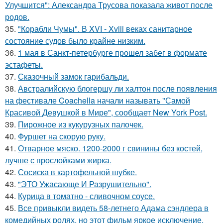
Улучшится": Александра Трусова показала живот после
родов.
35.
"Корабли Чумы". В XVI - Xviii веках санитарное
состояние судов было крайне низким.
36.
1 мая в Санкт-петербурге прошел забег в формате
эстафеты.
37.
Сказочный замок гарибальди.
38.
Австралийскую блогершу ли халтон после появления
на фестивале Coachella начали называть "Самой
Красивой Девушкой в Мире", сообщает New York Post.
39.
Пирожное из кукурузных палочек.
40.
Фуршет на скорую руку.
41.
Отварное мяско. 1200-2000 г свинины без костей,
лучше с прослойками жирка.
42.
Сосиска в картофельной шубке.
43.
"ЭТО Ужасающе И Разрушительно".
44.
Курица в томатно - сливочном соусе.
45.
Все привыкли видеть 58-летнего Адама сэндлера в
комедийных ролях, но этот фильм яркое исключение.