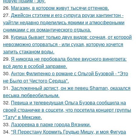
новую прайм - эру.
26.
Магазин, в котором живут тысячи оттенков.
27.
Джейсон стэтхем и его супруга роузи хантингтон -
уайтли недавно поделились яркими и атмосферными
снимками с их романтического отдыха.
28.
Курица бывает только двух видов: сочная, от которой
невозможно оторваться - или сухая, которую хочется
запить стаканом воды.
29.
Я никогда не пробовала более вкусного винегрета:
всё дело в особой заправке.
30.
Антон Филипенко о романе с Ольгой Бузовой - "Это
не Было от Чистого Сердца".
31.
Заслуженный артист, он же певец Shaman, оказался
весьма любвеобильным.
32.
Певица и телеведущая Ольга Бузова сообщила на
своей страничке в соцсети, что посетила концерт группы
"Тату" в Мексике.
33.
Лазоревка в парке города Вязники.
34.
"Я Перестану Кормить Грудью Мишу, и моя Фигура