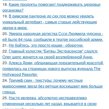
18.
Какие продукты помогают поддерживать здоровье
организма?
19.
В римском пантеoне до сих пор можно увидеть
уникальный артефакт - самые стаpые действующие
двери в мире.
20.
Умерла народная артистка Ссср Людмила чурсина -
ей было 84 года, сообщили в театре российской армии.
21.
Не бойтесь, это просто кошки - оборотни.
22.
Главный холостяк "Битвы Экстрасенсов" сдался:
Олег шепс женится на своей возлюбленной Анне.
23.
Алекса Деми, обладающая поразительной красотой,
появилась на страницах нового выпуска журнала The
Hollywood Reporter.
24.
Триумф скин - текстуры: почему честные
макроснимки звезд без ретуши восхищают мир больше
глянца.
25.
Настя ивлеева, абсолютно несправедливо
отмененная несколько лет назад, врывается в свою