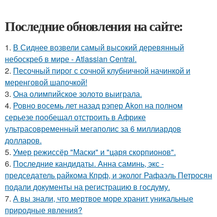
Последние обновления на сайте:
1.
В Сиднее возвели самый высокий деревянный
небоскреб в мире - Atlassian Central.
2.
Песочный пирог с сочной клубничной начинкой и
меренговой шапочкой!
3.
Она олимпийское золото выиграла.
4.
Ровно восемь лет назад рэпер Akon на полном
серьезе пообещал отстроить в Африке
ультрасовременный мегаполис за 6 миллиардов
долларов.
5.
Умер режиссёр "Маски" и "царя скорпионов".
6.
Последние кандидаты. Анна саминь, экс -
председатель райкома Кпрф, и эколог Рафаэль Петросян
подали документы на регистрацию в госдуму.
7.
А вы знали, что мертвое море хранит уникальные
природные явления?