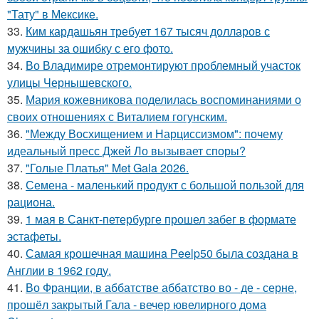
"Тату" в Мексике.
33.
Ким кардашьян требует 167 тысяч долларов с
мужчины за ошибку с его фото.
34.
Во Владимире отремонтируют проблемный участок
улицы Чернышевского.
35.
Мария кожевникова поделилась воспоминаниями о
своих отношениях с Виталием гогунским.
36.
"Между Восхищением и Нарциссизмом": почему
идеальный пресс Джей Ло вызывает споры?
37.
"Голые Платья" Met Gala 2026.
38.
Семена - маленький продукт с большой пользой для
рациона.
39.
1 мая в Санкт-петербурге прошел забег в формате
эстафеты.
40.
Самая крошечная машинa Peelp50 была созданa в
Англии в 1962 году.
41.
Во Франции, в аббатстве аббатство во - де - серне,
прошёл закрытый Гала - вечер ювелирного дома