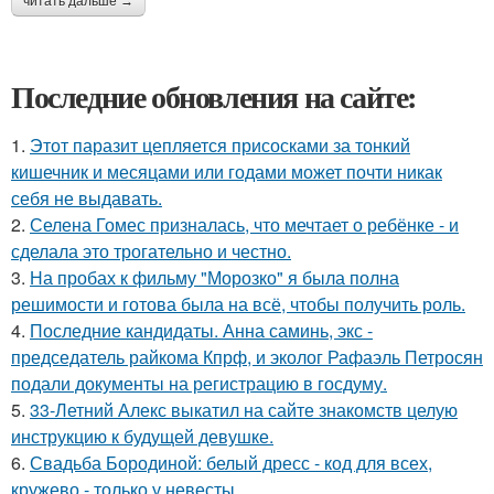
читать дальше →
Последние обновления на сайте:
1.
Этот паразит цепляется присосками за тонкий
кишечник и месяцами или годами может почти никак
себя не выдавать.
2.
Селена Гомес призналась, что мечтает о ребёнке - и
сделала это трогательно и честно.
3.
На пробах к фильму "Морозко" я была полна
решимости и готова была на всё, чтобы получить роль.
4.
Последние кандидаты. Анна саминь, экс -
председатель райкома Кпрф, и эколог Рафаэль Петросян
подали документы на регистрацию в госдуму.
5.
33-Летний Алекс выкатил на сайте знакомств целую
инструкцию к будущей девушке.
6.
Свадьба Бородиной: белый дресс - код для всех,
кружево - только у невесты.