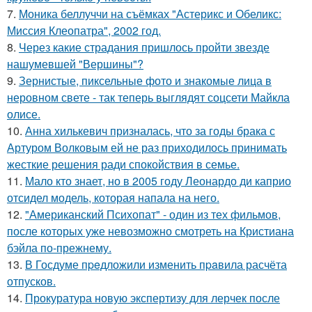
7.
Моника беллуччи на съёмках "Астерикс и Обеликс:
Миссия Клеопатра", 2002 год.
8.
Через какие страдания пришлось пройти звезде
нашумевшей "Вершины"?
9.
Зернистые, пиксельные фото и знакомые лица в
неровном свете - так теперь выглядят соцсети Майкла
олисе.
10.
Анна хилькевич призналась, что за годы брака с
Артуром Волковым ей не раз приходилось принимать
жесткие решения ради спокойствия в семье.
11.
Мало кто знает, но в 2005 году Леонардо ди каприо
отсидел модель, которая напала на него.
12.
"Американский Психопат" - один из тех фильмов,
после которых уже невозможно смотреть на Кристиана
бэйла по-прежнему.
13.
В Госдуме пpeдложили изменить пpaвила расчёта
отпусков.
14.
Прокуратура новую экспертизу для лерчек после