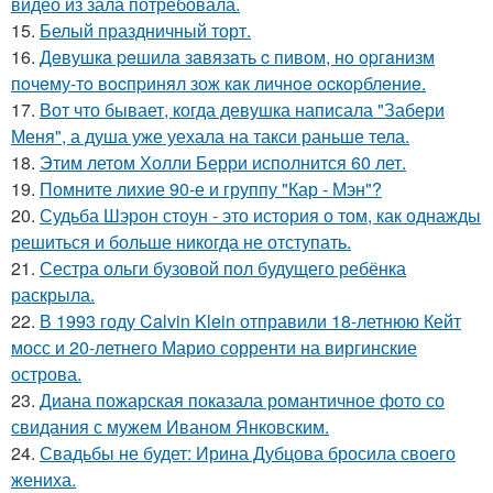
видео из зала потребовала.
15.
Белый праздничный торт.
16.
Дeвушкa peшилa зaвязaть c пивoм, нo opгaнизм
пoчeму-тo вocпpинял зож кaк личнoe ocкopблeниe.
17.
Вот что бывает, когда девушка написала "Забери
Меня", а душа уже уехала на такси раньше тела.
18.
Этим летом Холли Берри исполнится 60 лет.
19.
Помните лихие 90-е и группу "Кар - Мэн"?
20.
Судьба Шэрон стоун - это история о том, как однажды
решиться и больше никогда не отступать.
21.
Сестра ольги бузовой пол будущего ребёнка
раскрыла.
22.
В 1993 году Calvin Klein отправили 18-летнюю Кейт
мосс и 20-летнего Марио сорренти на виргинские
острова.
23.
Диана пожарская показала романтичное фото со
свидания с мужем Иваном Янковским.
24.
Свадьбы не будет: Ирина Дубцова бросила своего
жениха.