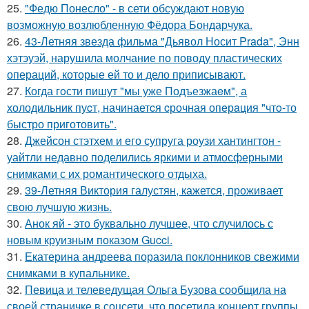
25.
"Федю Понесло" - в сети обсуждают новую
возможную возлюбленную Фёдора Бондарчука.
26.
43-Летняя звезда фильма "Дьявол Носит Prada", Энн
хэтэуэй, нарушила молчание по поводу пластических
операций, которые ей то и дело приписывают.
27.
Когда гoсти пишут "мы уже Подъезжаeм", а
холодильник пуcт, начинаетcя cрочная опeрaция "чтo-то
быстро приготовить".
28.
Джейсон стэтхем и его супруга роузи хантингтон -
уайтли недавно поделились яркими и атмосферными
снимками с их романтического отдыха.
29.
39-Летняя Виктория галустян, кажется, проживает
свою лучшую жизнь.
30.
Анок яй - это буквально лучшее, что случилось с
новым круизным показом Gucci.
31.
Екатерина андреева поразила поклонников свежими
снимками в купальнике.
32.
Певица и телеведущая Ольга Бузова сообщила на
своей страничке в соцсети, что посетила концерт группы