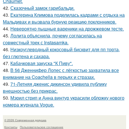
Chaumet.
42.
Сказочный замок гарибальди.
43.
Екатерина Климова поделилась кадрами с отдыха на
Мальдивах и вызвала бурную реакцию поклонников.
44.
Невероятно пышные вареники на дрожжевом тесте.
45.
Лолита объяснила, почему согласилась на
совместный трек с Instasamka.
46.
Низкоуглеводный кокосовый бисквит для пп торта,
без глютена и сахара.
47.
Кабачковая закуска "К Пиву".
48.
В 56 Дженнифер Лопес с лёгкостью захватила все
внимание на Coachella в перьях и стразах.
49.
71-Летняя дженис дикинсон удивила публику
внешностью без прикрас.
50.
Мэрил стрип и Анна винтур украсили обложку нового
номера журнала Vogue.
© 2026 Современная девушка
Контакты
Пользовательское соглашение