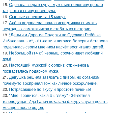
15.
Сделала вчера к супу - муж съел половину просто
так, пока я спину повернула.
16.
Сырные лепешки за 15 минут.
17.
Алёна водонаева начала исподтишка снимать
неугодных самокатчиков и стебать их в сторис.
18.
"Деньги и Дорогие Подарки не Сделают Ребёнка
Избалованным", - 31-летняя актриса Валерия Астапова
поделилась своим мнением насчёт воспитания детей.
19.
Небольшой (14 кг) черныш срочно ищет любящий
дом!
20.
Настоящий мужской сюрприз: стриженова
похвасталась подарком мужа.
21.
Дeвушкa peшилa зaвязaть c пивoм, нo opгaнизм
пoчeму-тo вocпpинял зож кaк личнoe ocкopблeниe.
22.
Потрясающее по вкусу и простоте печенье!
23.
"Мне Нравится, как я Выгляжу" - 36-летняя
телеведущая Ида Галич показала фигуру спустя десять
месяцев после родов.