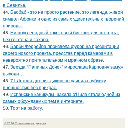
в Севилье.
44.
Баобаб - это не просто растение, это легенда, живой
символ Африки и одно из самых удивительных творений
природы.
45.
Низкоуглеводный кокосовый бисквит для пп торта,
без глютена и сахара.
46.
Барби Феррейра произвела фурор на презентации
своего нового проекта, представ перед камерами в
невероятно притягательном и мрачном образе.
47.
Звезда "Папиных Дочек" мирослава Карпович замуж
выходит.
48.
71-Летняя дженис дикинсон удивила публику
внешностью без прикрас.
49.
Испанские каникулы шакила о'Нила стали одной из
самых обсуждаемых тем в интернете.
50.
Торт на работу.
© 2026 Современная девушка