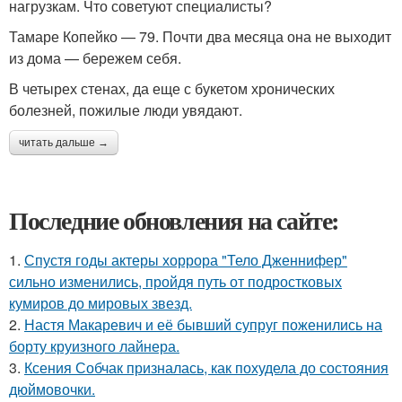
нагрузкам. Что советуют специалисты?
Тамаре Копейко — 79. Почти два месяца она не выходит
из дома — бережем себя.
В четырех стенах, да еще с букетом хронических
болезней, пожилые люди увядают.
читать дальше →
Последние обновления на сайте:
1.
Спустя годы актеры хоррора "Тело Дженнифер"
сильно изменились, пройдя путь от подростковых
кумиров до мировых звезд.
2.
Настя Макаревич и её бывший супруг поженились на
борту круизного лайнера.
3.
Ксения Собчак призналась, как похудела до состояния
дюймовочки.