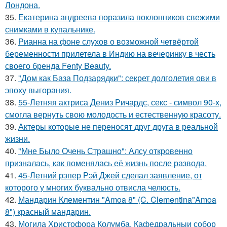
Лондона.
35.
Екатерина андреева поразила поклонников свежими
снимками в купальнике.
36.
Рианна на фоне слухов о возможной четвёртой
беременности прилетела в Индию на вечеринку в честь
своего бренда Fenty Beauty.
37.
"Дом как База Подзарядки": секрет долголетия ови в
эпоху выгорания.
38.
55-Летняя актриса Дениз Ричардс, секс - символ 90-х,
смогла вернуть свою молодость и естественную красоту.
39.
Актеры которые не переносят друг друга в реальной
жизни.
40.
"Мне Было Очень Страшно": Алсу откровенно
призналась, как поменялась её жизнь после развода.
41.
45-Летний рэпер Рэй Джей сделал заявление, от
которого у многих буквально отвисла челюсть.
42.
Мандарин Клементин "Amoa 8" (C. Clementina"Amoa
8") красный мандарин.
43.
Могила Христофора Колумба, Кафедральныи собор