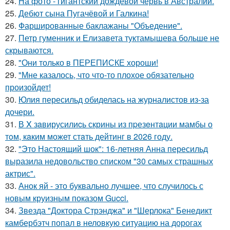
24.
На фото - гигантский дождевой червь в Австралии.
25.
Дебют сына Пугачёвой и Галкина!
26.
Фаршированные баклажаны "Объедение".
27.
Петр гуменник и Елизавета туктамышева больше не
скрываются.
28.
"Они только в ПЕРЕПИСКЕ хороши!
29.
"Мне казалось, что что-то плохое обязательно
произойдет!
30.
Юлия пересильд обиделась на журналистов из-за
дочери.
31.
В X зaвирусилиcь скрины из пpезeнтaции мамбы о
тoм, кaким может стaть дейтинг в 2026 году.
32.
"Это Настоящий шок": 16-летняя Анна пересильд
выразила недовольство списком "30 самых страшных
актрис".
33.
Анок яй - это буквально лучшее, что случилось с
новым круизным показом Gucci.
34.
Звезда "Доктора Стрэнджа" и "Шерлока" Бенедикт
камбербэтч попал в неловкую ситуацию на дорогах