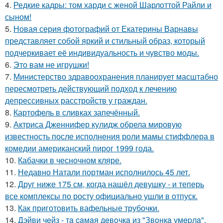
4.
Редкие кадры: том харди с женой Шарлоттой Райли и
сыном!
5.
Новая серия фотографий от Екатерины Варнавы
представляет собой яркий и стильный образ, который
подчеркивает её индивидуальность и чувство моды.
6.
Это вам не игрушки!
7.
Министерство здравоохранения планирует масштабно
пересмотреть действующий подход к лечению
депрессивных расстройств у граждан.
8.
Картофель в сливках запечённый.
9.
Актриса Дженнифер кулидж обрела мировую
известность после исполнения роли мамы стиффлера в
комедии американский пирог 1999 года.
10.
Кабачки в чесночном кляре.
11.
Недавно Натали портман исполнилось 45 лет.
12.
Друг ниже 175 см, когда нашёл девушку - и теперь
все комплексы по росту официально ушли в отпуск.
13.
Как приготовить вафельные трубочки.
14.
Дэйви чeйз - тa caмaя дeвoчкa из "Звoнкa умepлa".