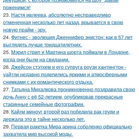
поженимся!
23.
Настя ивлеева, абсолютно несправедливо
отмененная несколько лет назад, врывается в свою
новую прайм - эру.
24.
Фитнес - эволюция Дженнифер энистон: как в 57 лет
выглядеть лучше тридцатилетних.
25.
Мэрил стрип и Мартина шорта поймали в Лондоне,
когда они были на свидании.
26.
Джейсон стэтхем и его супруга роузи хантингтон -
уайтли недавно поделились яркими и атмосферными
снимками с их романтического отдыха.
27.
Татьяна Михалкова проникновенно поздравила свою
дочь Анну с её 52-летием, опубликовав прекрасные
старинные семейные фотографии.
28.
Кайли миноуг второй раз победила рак груди и
держала это в тайне несколько лет.
29.
Первая ракетка Мира арина соболенко официально
захватила мир высокой моды.