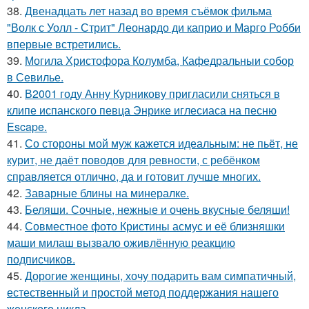
38.
Двенадцать лет назад во время съёмок фильма
"Волк с Уолл - Стрит" Леонардо ди каприо и Марго Робби
впервые встретились.
39.
Могила Христофора Колумба, Кафедральныи собор
в Севилье.
40.
В2001 году Анну Курникову пригласили сняться в
клипе испанского певца Энрике иглесиаса на песню
Escape.
41.
Со стороны мой муж кажется идеальным: не пьёт, не
курит, не даёт поводов для ревности, с ребёнком
справляется отлично, да и готовит лучше многих.
42.
Заварные блины на минералке.
43.
Беляши. Сочные, нежные и очень вкусные беляши!
44.
Совместное фото Кристины асмус и её близняшки
маши милаш вызвало оживлённую реакцию
подписчиков.
45.
Дорогие женщины, хочу подарить вам симпатичный,
естественный и простой метод поддержания нашего
женского цикла.