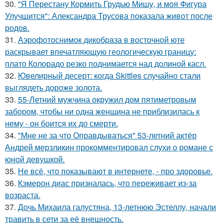
30.
"Я Перестану Кормить Грудью Мишу, и моя Фигура
Улучшится": Александра Трусова показала живот после
родов.
31.
Аэрофотоснимок дикобpaза в восточной юте
раскрывает впечатляющую геологическую границу:
плато Колорадо резко поднимается над долиной касл.
32.
Ювелирный десерт: когда Skittles случайно стали
выглядеть дороже золота.
33.
55-Летний мужчина окружил дом пятиметровым
забором, чтобы ни одна женщина не приблизилась к
нему - он боится их до смерти.
34.
"Мне не за что Оправдываться" 53-летний актёр
Андрей мерзликин прокомментировал слухи о романе с
юной девушкой.
35.
Не всё, что показывают в интернете, - про здоровье.
36.
Кэмерон диас призналась, что переживает из-за
возраста.
37.
Дочь Михаила галустяна, 13-летнюю Эстеллу, начали
травить в сети за её внешность.