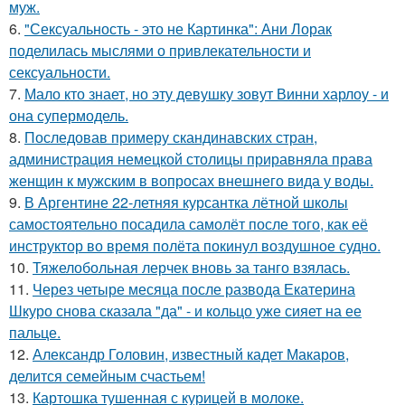
муж.
6.
"Сексуальность - это не Картинка": Ани Лорак
поделилась мыслями о привлекательности и
сексуальности.
7.
Мало кто знает, но эту девушку зовут Винни харлоу - и
она супермодель.
8.
Последовав примеру скандинавских стран,
администрация немецкой столицы приравняла права
женщин к мужским в вопросах внешнего вида у воды.
9.
В Аргентине 22-летняя курсантка лётной школы
самостоятельно посадила самолёт после того, как её
инструктор во время полёта покинул воздушное судно.
10.
Тяжелобольная лерчек вновь за танго взялась.
11.
Через четыре месяца после развода Екатерина
Шкуро снова сказала "да" - и кольцо уже сияет на ее
пальце.
12.
Александр Головин, известный кадет Макаров,
делится семейным счастьем!
13.
Картошка тушенная с курицей в молоке.