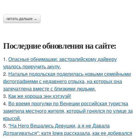
читать дальше →
Последние обновления на сайте:
1.
Опасные обнимашки: австралийскому дайверу
удалось приручить акулу.
2.
Наталья подольская поделилась новыми семейными
фотографиями с недавнего отдыха, на которых она
запечатлена вместе с близкими людьми.
3.
Как же хороша энн хэтэуэй!
4.
Во время прогулки по Венеции российская туристка
заметила местного жителя, который гонялся по улице за
крысой.
5.
"На Него Вешались Девушки, а я не Давала
Дотрагиваться": катя Iowa рассказала, как ее добивался