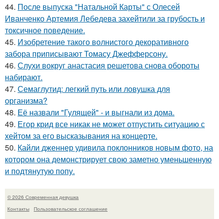
44.
После выпуска "Натальной Карты" с Олесей
Иванченко Артемия Лебедева захейтили за грубость и
токсичное поведение.
45.
Изобретение такого волнистого декоративного
забора приписывают Томасу Джефферсону.
46.
Слухи вокруг анастасия решетова снова обороты
набирают.
47.
Семаглутид: легкий путь или ловушка для
организма?
48.
Её назвали "Гулящей" - и выгнали из дома.
49.
Егор крид все никак не может отпустить ситуацию с
хейтом за его высказывания на концерте.
50.
Кайли дженнер удивила поклонников новым фото, на
котором она демонстрирует свою заметно уменьшенную
и подтянутую попу.
© 2026 Современная девушка
Контакты
Пользовательское соглашение