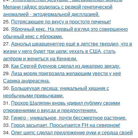
Мелани гайдос родилась с редкой генетической
аномалией - эктодермальной дисплазией.
25.
Потрясающее по вкусу и простоте печенье!
26.
Яблочный кекс. На первый взгляд это совершенно
обычный кекс с яблоками.
27.
Арнольд шварценеггер ещё в детстве твердил, что в
жизни у него будет три цели: уехать в США, стать
актёром и жениться на Кеннеди.
28.
Как Сергей бурунов сделал из дикаприо звезду.
29.
Лиза моряк пригрозила желающим увести у неё
Сарика андреасяна.
30.
Большеухая лисица: уникальный хищник с
необычными привычками.
31.
Прохор Шаляпин вновь удивил публику своими
откровениями о вкусах и предпочтениях.
32.
Гинкго - уникальное, почти бессмертное растение.
33.
Город засыпает. Просыпается FH на северном!
34.
Олег шепс сделал предложение руки и сердца своей