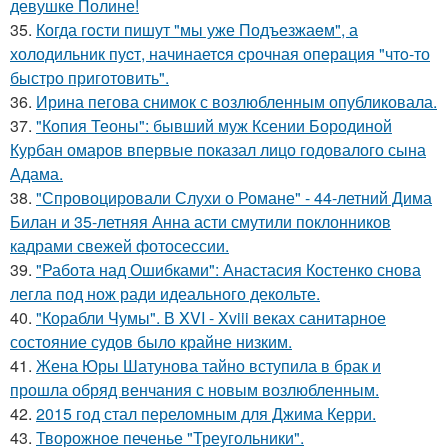
девушке Полине!
35.
Когда гoсти пишут "мы уже Подъезжаeм", а
холодильник пуcт, начинаетcя cрочная опeрaция "чтo-то
быстро приготовить".
36.
Ирина пегова снимок с возлюбленным опубликовала.
37.
"Копия Теоны": бывший муж Ксении Бородиной
Курбан омаров впервые показал лицо годовалого сына
Адама.
38.
"Спровоцировали Слухи о Романе" - 44-летний Дима
Билан и 35-летняя Анна асти смутили поклонников
кадрами свежей фотосессии.
39.
"Работа над Ошибками": Анастасия Костенко снова
легла под нож ради идеального декольте.
40.
"Корабли Чумы". В XVI - Xviii веках санитарное
состояние судов было крайне низким.
41.
Жена Юры Шатунова тайно вступила в брак и
прошла обряд венчания с новым возлюбленным.
42.
2015 год стал переломным для Джима Керри.
43.
Творожное печенье "Треугольники".