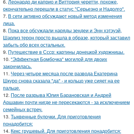
6.
Леонардо ди каприо и Виттория черетти, похоже,
окончательно перешли в статус "Серьезно и Надолго".
7.
В сети активно обсуждают новый метод изменения
лица.
8.
Пока все обсуждали наряды зендеи и Энн хэтэуэй,
Шарлиз терон просто вышла в образе, который заставил
забыть обо всех остальных.
9.
Путешествие в Ссср: картины донецкой художницы.
10.
"Эффектная Бомбочка" могилой для двоих
закончилась.
11.
Через четыре месяца после развода Екатерина
Шкуро снова сказала "да" - и кольцо уже сияет на ее
пальце.
12.
После разрыва Юлия Барановская и Андрей
Аршавин почти нигде не пересекаются - за исключением
семейных встреч.
13.
Тыквенные булочки. Для приготовления
понадобится:
14.
Кекс грушевый. Для приготовления понадобится: