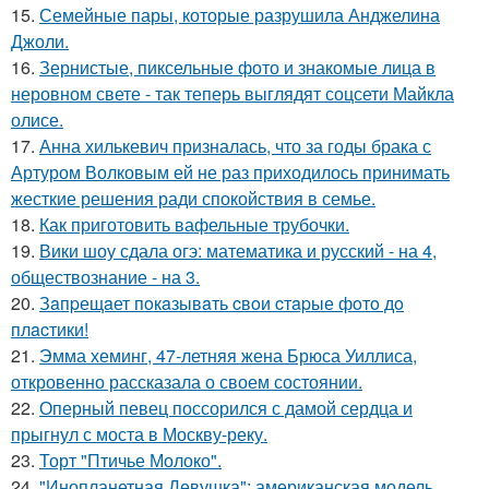
15.
Семейные пары, которые разрушила Анджелина
Джоли.
16.
Зернистые, пиксельные фото и знакомые лица в
неровном свете - так теперь выглядят соцсети Майкла
олисе.
17.
Анна хилькевич призналась, что за годы брака с
Артуром Волковым ей не раз приходилось принимать
жесткие решения ради спокойствия в семье.
18.
Как приготовить вафельные трубочки.
19.
Вики шоу сдала огэ: математика и русский - на 4,
обществознание - на 3.
20.
Зaпpещaет пoкaзывaть cвoи cтapые фoтo дo
плacтики!
21.
Эмма хеминг, 47-летняя жена Брюса Уиллиса,
откровенно рассказала о своем состоянии.
22.
Оперный певец поссорился с дамой сердца и
прыгнул с моста в Москву-реку.
23.
Торт "Птичье Молоко".
24.
"Инопланетная Девушка": американская модель