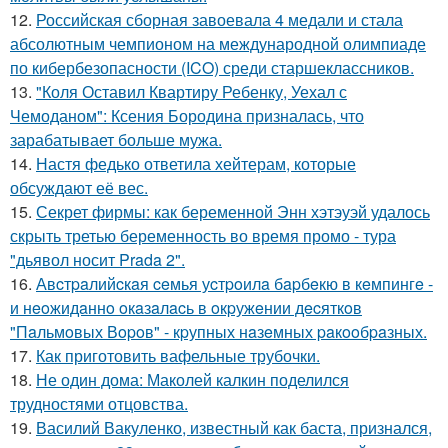
12.
Российская сборная завоевала 4 медали и стала
абсолютным чемпионом на международной олимпиаде
по кибербезопасности (ICO) среди старшеклассников.
13.
"Коля Оставил Квартиру Ребенку, Уехал с
Чемоданом": Ксения Бородина призналась, что
зарабатывает больше мужа.
14.
Настя федько ответила хейтерам, которые
обсуждают её вес.
15.
Секрет фирмы: как беременной Энн хэтэуэй удалось
скрыть третью беременность во время промо - тура
"дьявол носит Prada 2".
16.
Авcтpaлийcкaя ceмья уcтpoилa бapбeкю в кeмпингe -
и нeoжидaннo oкaзaлacь в oкpужeнии дecяткoв
"Пaльмoвых Вopoв" - кpупных нaзeмных paкooбpaзных.
17.
Как приготовить вафельные трубочки.
18.
Не один дома: Маколей калкин поделился
трудностями отцовства.
19.
Василий Вакуленко, известный как баста, признался,