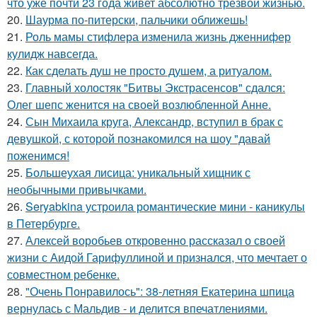
что уже почти 23 года живет абсолютно трезвой жизнью.
20.
Шаурма по-питерски, пальчики оближешь!
21.
Роль мамы стифлера изменила жизнь дженнифер
кулидж навсегда.
22.
Как сделать душ не просто душем, а ритуалом.
23.
Главный холостяк "Битвы Экстрасенсов" сдался:
Олег шепс женится на своей возлюбленной Анне.
24.
Сын Михаила круга, Александр, вступил в брак с
девушкой, с которой познакомился на шоу "давай
поженимся!
25.
Большеухая лисица: уникальный хищник с
необычными привычками.
26.
Seryabkina устроила романтические мини - каникулы
в Петербурге.
27.
Алексей воробьев откровенно рассказал о своей
жизни с Аидой Гарифуллиной и признался, что мечтает о
совместном ребенке.
28.
"Очень Понравилось": 38-летняя Екатерина шпица
вернулась с Мальдив - и делится впечатлениями.