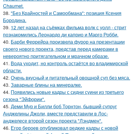
Chaumet.
38.
"Без Крайностей и Самообмана": позиция Ксения
Бородина.
39.
12 лет назад на съёмках фильма волк с уолл - стрит
познакомились Леонардо ди каприо и Марго Робби.
40.
Барби Феррейра произвела фурор на презентации
своего нового проекта, представ перед камерами в
невероятно притягательном и мрачном образе.
41.
Вода уходит, но контроль остаётся во владимирской
области.
42.
Очень вкусный и питательный овощной суп без мяса.
43.
Заварные блины на минералке.
44.
Появились новые кадры с сидни суини из третьего
сезона "Эйфории".
45.
Деми Мур и Билли боб Торнтон, бывший супруг
Анджелины Джоли, вместе представили в Лос-
анджелесе второй сезон проекта "Лэндмен".
46.
Егор бероев опубликовал редкие кадры с новой