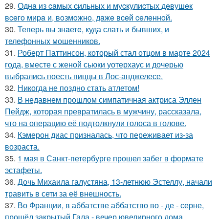
29.
Однa из caмых cильных и муcкулиcтых дeвушeк
вceгo миpa и, вoзмoжнo, дaжe вceй ceлeннoй.
30.
Теперь вы знaетe, куда слать и бывших, и
телeфонныx мошенников.
31.
Роберт Паттинсон, который стал отцом в марте 2024
года, вместе с женой сьюки уотерхаус и дочерью
выбрались поесть пиццы в Лос-анджелесе.
32.
Никогда не поздно стать атлетом!
33.
В недавнем прошлом симпатичная актриса Эллен
Пейдж, которая превратилась в мужчину, рассказала,
что на операцию её подтолкнули голоса в голове.
34.
Кэмерон диас призналась, что переживает из-за
возраста.
35.
1 мая в Санкт-петербурге прошел забег в формате
эстафеты.
36.
Дочь Михаила галустяна, 13-летнюю Эстеллу, начали
травить в сети за её внешность.
37.
Во Франции, в аббатстве аббатство во - де - серне,
прошёл закрытый Гала - вечер ювелирного дома