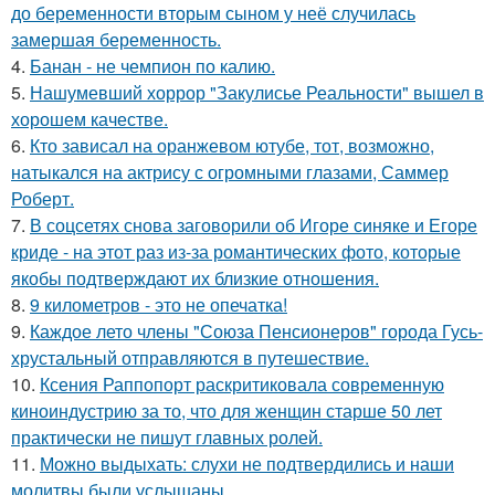
до беременности вторым сыном у неё случилась
замершая беременность.
4.
Банан - не чемпион по калию.
5.
Нашумевший хоррор "Закулисье Реальности" вышел в
хорошем качестве.
6.
Кто зависал на оранжевом ютубе, тот, возможно,
натыкался на актрису с огромными глазами, Саммер
Роберт.
7.
В соцсетях снова заговорили об Игоре синяке и Егоре
криде - на этот раз из-за романтических фото, которые
якобы подтверждают их близкие отношения.
8.
9 километров - это не опечатка!
9.
Каждое лето члены "Союза Пенсионеров" города Гусь-
хрустальный отправляются в путешествие.
10.
Ксения Раппопорт раскритиковала современную
киноиндустрию за то, что для женщин старше 50 лет
практически не пишут главных ролей.
11.
Можно выдыхать: слухи не подтвердились и наши
молитвы были услышаны.