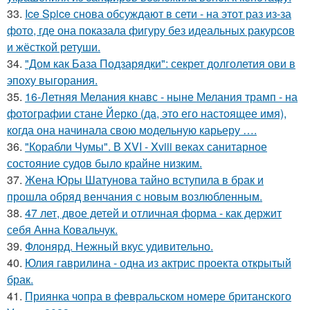
33.
Ice Spice снова обсуждают в сети - на этот раз из-за
фото, где она показала фигуру без идеальных ракурсов
и жёсткой ретуши.
34.
"Дом как База Подзарядки": секрет долголетия ови в
эпоху выгорания.
35.
16-Летняя Мелания кнавс - ныне Мелания трамп - на
фотографии стане Йерко (да, это его настоящее имя),
когда она начинала свою модельную карьеру ….
36.
"Корабли Чумы". В XVI - Xviii веках санитарное
состояние судов было крайне низким.
37.
Жена Юры Шатунова тайно вступила в брак и
прошла обряд венчания с новым возлюбленным.
38.
47 лет, двое детей и отличная форма - как держит
себя Анна Ковальчук.
39.
Флонярд. Нежный вкус удивительно.
40.
Юлия гаврилина - одна из актрис проекта открытый
брак.
41.
Приянка чопра в февральском номере британского