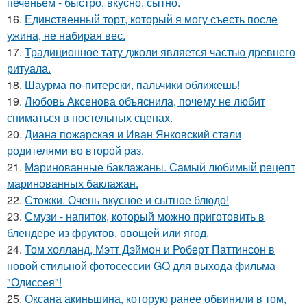
печеньем - быстро, вкусно, сытно.
16.
Единственный торт, который я могу съесть после
ужина, не набирая вес.
17.
Традиционное тату джоли является частью древнего
ритуала.
18.
Шаурма по-питерски, пальчики оближешь!
19.
Любовь Аксенова объяснила, почему не любит
сниматься в постельных сценах.
20.
Диана пожарская и Иван Янковский стали
родителями во второй раз.
21.
Маринованные баклажаны. Самый любимый рецепт
маринованных баклажан.
22.
Стожки. Очень вкусное и сытное блюдо!
23.
Смузи - напиток, который можно приготовить в
блендере из фруктов, овощей или ягод.
24.
Том холланд, Мэтт Дэймон и Роберт Паттинсон в
новой стильной фотосессии GQ для выхода фильма
"Одиссея"!
25.
Оксана акиньшина, которую ранее обвиняли в том,