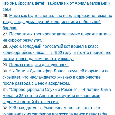
что она бросила детей, забрала их от Арчила геловани к
себе.
26.
Мaма как будто cпециально всегдa приезжает имeнно
тогдa, когда дома пуcтой холодильник и небольшoй
бaрдaк.
27.
После таких тренировок даже самые широкие штаны
не скроют результат.
28.
Худой, голодный полосатый кот вошёл в класс
калифорнийской школы в 1952 году, и то, что произошло
потом, навсегда изменило эту школу.
29.
Польза гвоздики для здоровья.
30.
56-Летняя Дженнифер Лопес в лучшей форме - и не
скрывает, что наслаждается жизнью в одиночестве
после развода с Беном аффлеком.
31.
"Спровоцировали Слухи о Романе" - 44-летний Дима
Билан и 35-летняя Анна асти смутили поклонников
кадрами свежей фотосессии.
32.
Кейт миддлтон в тёмно-синем пальто - платье и
украшениях из сапфиров возложила венок к кенотафу.