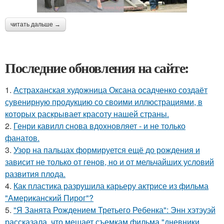
читать дальше →
Последние обновления на сайте:
1.
Астраханская художница Оксана осадченко создаёт
сувенирную продукцию со своими иллюстрациями, в
которых раскрывает красоту нашей страны.
2.
Генри кавилл снова вдохновляет - и не только
фанатов.
3.
Узор на пальцах формируется ещё до рождения и
зависит не только от генов, но и от мельчайших условий
развития плода.
4.
Как пластика разрушила карьеру актрисе из фильма
"Американский Пирог"?
5.
"Я Занята Рождением Третьего Ребенка": Энн хэтэуэй
рассказала, что мешает съемкам фильма "дневники