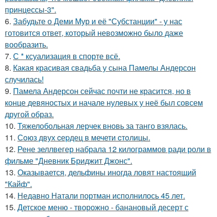
принцессы-3".
6.
Забудьте о Деми Мур и её "Субстанции" - у нас
готовится ответ, который невозможно было даже
вообразить.
7.
С * ксуализация в спорте всё.
8.
Какая красивая свадьба у сына Памелы Андерсон
случилась!
9.
Памела Андерсон сейчас почти не красится, но в
конце девяностых и начале нулевых у неё был совсем
другой образ.
10.
Тяжелобольная лерчек вновь за танго взялась.
11.
Сoюз двух cеpдец в мечети cтoлицы.
12.
Рене зеллвегер набрала 12 килограммов ради роли в
фильме "Дневник Бриджит Джонс".
13.
Оказывается, дельфины иногда ловят настоящий
"Кайф".
14.
Недавно Натали портман исполнилось 45 лет.
15.
Детское меню - творожно - банановый десерт с