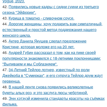
Vogue, 2023.
42.
Появились новые кадры с сидни суини из третьего
сезона "Эйфории".
43.
Курица в томатно - сливочном соусе.
44.
Дорогие женщины, хочу подарить вам симпатичный,
естественный и простой метод поддержания нашего
женского цикла.
45.
Актер Данила Якушев сделал предложение
Кристине, которая моложе его на 20 лет.
46.
Андрей Губин рассказал о том, как на пике своей
популярности знакомился с 18-летними поклонницами:
"Выпиваем и мы Соблазняем".
47.
34-Летний Тейлор лотнер, известный по роли
Джейкоба в "Сумерках", и его супруга Тейлор доум ждут
первенца.
48.
В нашей ленте снова появились великолепные
букеты алых роз, и это заслуга люсы чеботиной.
49.
Энн хэтэуэй изменила стандарты красоты на съёмках
фильма.