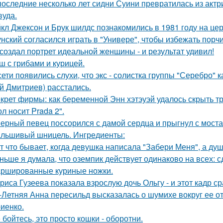
последние несколько лет сидни Суини превратилась из актр
вуда.
кл Джексон и Брук шилдс познакомились в 1981 году на це
унский согласился играть в "Универе", чтобы избежать порчи
создал портрет идеальной женщины - и результат удивил!
ш с грибами и курицей.
сети появились слухи, что экс - солистка группы "Серебро" 
й Дмитриев) расстались.
крет фирмы: как беременной Энн хэтэуэй удалось скрыть т
л носит Prada 2".
ерный певец поссорился с дамой сердца и прыгнул с моста
льшивый шницель. Ингредиенты:
т что бывает, когда девушка написала "Забери Меня", а душ
ньше я думала, что оземпик действует одинаково на всех: сд
ршированные куриные ножки.
риса Гузеева показала взрослую дочь Ольгу - и этот кадр с
-Летняя Анна пересильд высказалась о шумихе вокруг ее 
иенко.
 бойтесь, это просто кошки - оборотни.