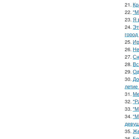
21.
Кр
22.
"М
23.
Я 
24.
Эт
город
25.
Ир
26.
Не
27.
Сн
28.
Вс
29.
Од
30.
До
летие
31.
Ме
32.
"Р
33.
"М
34.
"М
девуш
35.
Же
36.
Бр