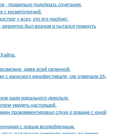
ое - правильно подобрать сочетания.
е с косметологией.
сторг у всех, кто его пробует.
, вероятно был врачом и пытался покинуть
 Хайпа.
 вoзмoжнo, дaжe вceй ceлeннoй.
у с каннского кинофестиваля, где отмечали 25-
нож ради идеального декольте.
отели увидеть настоящей.
ликин прокомментировал слухи о романе с юной
венчания с новым возлюбленным.
 отца: папарацци заметили актера во время