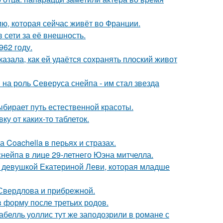
ю, которая сейчас живёт во Франции.
 сети за её внешность.
62 году.
азала, как ей удаётся сохранять плоский живот
на роль Северуса снейпа - им стал звезда
ыбирает путь естественной красоты.
у от каких-то таблеток.
 Coachella в перьях и стразах.
нейпа в лице 29-летнего Юэна митчелла.
й девушкой Екатериной Леви, которая младше
Свердлова и прибрежной.
в форму после третьих родов.
абелль уоллис тут же заподозрили в романе с