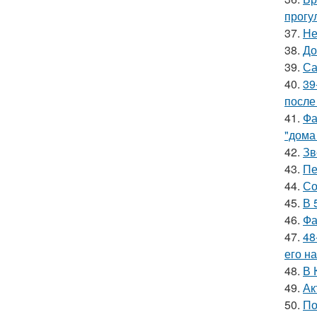
прогу
37.
Не
38.
До
39.
Са
40.
39
после
41.
Фа
"дома
42.
Зв
43.
Пе
44.
Со
45.
В 
46.
Фа
47.
48
его на
48.
В 
49.
Ак
50.
По