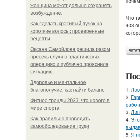
почем
женщина может дольше сохранять
возбуждение.
Что т
Как сделать красивый пучок на
403 о
короткие волосы: проверенные
котор
рецепты
Оксана Самойлова решила разом
читат
пресечь слухи о пластических
операциях и публично прояснила
ситуацию.
Пос
Здоровье и ментальное
1.
Лов
благополучие: как найти баланс
2.
Гар
Фитнес-тренды 2023: что нового в
работ
мире спорта
3.
Лиш
Как правильно проводить
4.
Это
самообследование груди
выдав
5.
Я н