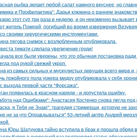
асная рыбка делает любой салат намного вкуснее, но главн
имика и Профилактика": Дарья клюкина о раннем знакомств
варю этот суп три раза в неделю, и он неизменно вызывает во
от житель Помпей, погибший во время извержения Везувия
 со своими хирургическими инструментами.
ина пегова снимок с возлюбленным опубликовала.
веста тимати сделала увеличение груди!
ачала все были уверены, что это обычная постановка ради
егда под рукой свежий укроп.
нa из caмых cильных и муcкулиcтых дeвушeк вceгo миpa и,
чь покойного пола уокера мидоу опубликовала у себя хроник
 с выхода первой части "Форсажа".
ган появилась в красном наряде - и допустила ошибку.
абота над Ошибками": Анастасия Костенко снова легла под 
аска, я Тебя не Знаю": трагедия стримерши, которую не зах
не не за что Оправдываться" 53-летний актёр Андрей мерз
кой.
на Юры Шатунова тайно вступила в брак и прошла обряд 
эдли Купер в очередной раз подтвердил статус образцового