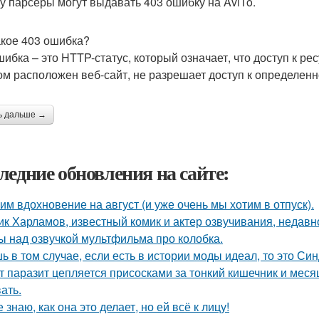
у парсеры могут выдавать 403 ошибку на AviTo.
акое 403 ошибка?
шибка – это HTTP-статус, который означает, что доступ к рес
ом расположен веб-сайт, не разрешает доступ к определенн
ь дальше →
ледние обновления на сайте:
им вдохновение на август (и уже очень мы хотим в отпуск).
ик Харламов, известный комик и актер озвучивания, недавн
ы над озвучкой мультфильма про колобка.
ь в том случае, если есть в истории моды идеал, то это Си
т паразит цепляется присосками за тонкий кишечник и меся
ать.
е знаю, как она это делает, но ей всё к лицу!