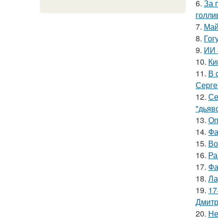
6.
За 
голли
7.
Май
8.
Гог
9.
ИИ 
10.
Ки
11.
В 
Серге
12.
Се
"дьяво
13.
Оп
14.
Фа
15.
Во
16.
Ра
17.
Фа
18.
Ла
19.
17
Дмитр
20.
Не