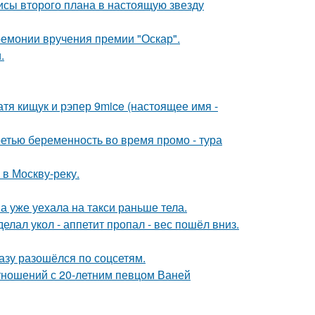
исы второго плана в настоящую звезду
ремонии вручения премии "Оскар".
.
катя кищук и рэпер 9mice (настоящее имя -
ретью беременность во время промо - тура
 в Москву-реку.
а уже уехала на такси раньше тела.
елал укол - аппетит пропал - вес пошёл вниз.
разу разошёлся по соцсетям.
отношений с 20-летним певцом Ваней