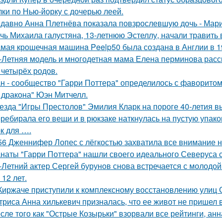
лки по Нью-йорку с дочерью леей.
давно Анна Плетнёва показала повзрослевшую дочь - Мари
чь Михаила галустяна, 13-летнюю Эстеллу, начали травить в
мая крошечная машинa Peelp50 была созданa в Англии в 19
-Летняя модель и многодетная мама Елена перминова расск
 четырёх родов.
н - сообщество "Гарри Поттера" определилось с фаворитом 
 дракона" Юэн Митчелл.
езда "Игры Престолов" Эмилия Кларк на пороге 40-летия в
ребирала его вещи и в рюкзаке наткнулась на пустую упаковк
к для ….
56 Дженнифер Лопес с лёгкостью захватила все внимание на
наты "Гарри Поттера" нашли своего идеального Северуса с
-Летний актер Сергей бурунов снова встречается с молодо
 12 лет.
Киржаче приступили к комплексному восстановлению улиц 
триса Анна хилькевич призналась, что ее живот не пришел 
сле того как "Острые Козырьки" взорвали все рейтинги, анн