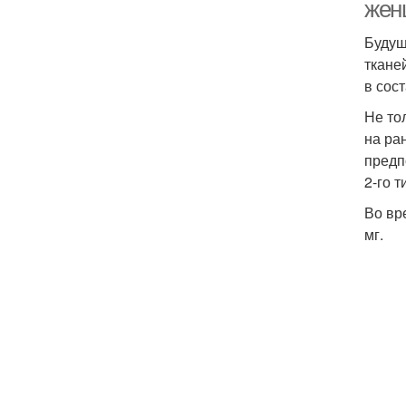
жен
Будущ
ткане
в сос
Не то
на ра
предп
2-го 
Во вр
мг.