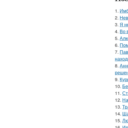
1.
Имб
2.
Нев
3.
Я н
4.
Во 
5.
Алк
6.
Пом
7.
Пав
наход
8.
Анн
решен
9.
Кур
10.
Бе
11.
Ст
12.
На
13.
Тр
14.
Ша
15.
Лю
16.
Ир