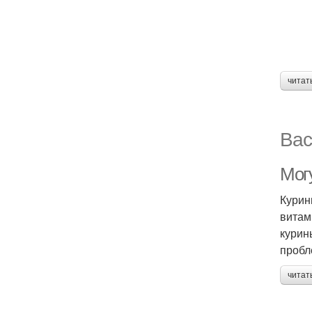
читат
Вас
Мог
Курин
витам
курин
пробл
читат