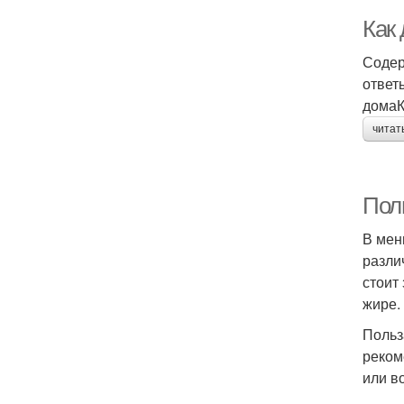
Как 
Содер
ответ
домаК
читат
Пол
В мен
разли
стоит
жире.
Польз
реком
или в