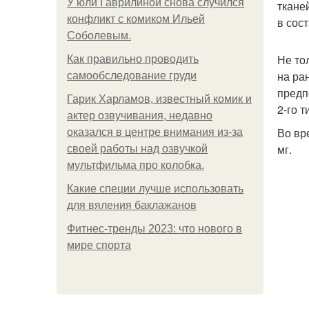
У юли Гаврилиной снова случился
ткане
конфликт с комиком Ильей
в сос
Соболевым.
Не то
Как правильно проводить
на ра
самообследование груди
предп
Гарик Харламов, известный комик и
2-го 
актер озвучивания, недавно
Во вр
оказался в центре внимания из-за
мг.
своей работы над озвучкой
мультфильма про колобка.
Какие специи лучше использовать
для вяления баклажанов
Фитнес-тренды 2023: что нового в
мире спорта