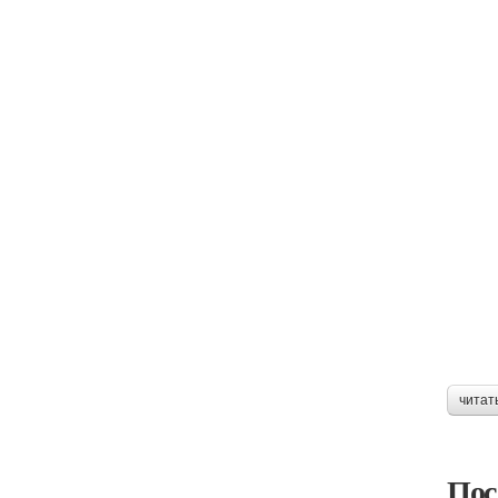
читат
Пос