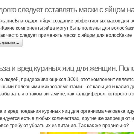
долго следует оставлять маски с яйцом н
жаниеБлагодаря яйцу: создание эффективных масок для в
ыКакие компоненты яйца могут быть полезны для волосКак
ак часто следует применять маски с яйцом для волосКакие
ь дальше →
ьза и вред куриных яиц для женщин. Пол
ю людей, придерживающихся ЗОЖ, этот компонент является
чными полезными микроэлементами – от кальция и калия до
 забывать и о таком витамине, как кальциферол, которого в
а и вред поедания куриных яиц для организма человека иду
ендуется есть в любых количествах, другие же запрещают и
овсе требуют убрать их из питания. Так как же правильно?