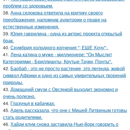
проблем со здоровьем.
38.
Анна седокова ответила на критику своего
преображения, напомнив аудитории о праве на
естественные изменения.
39.
Юлия гаврилина - одна из актрис проекта открытый
брак.
40.
Скумбрия холодного копчения "; ЕЩЕ Хочу";.
41.
Лена катина о муже - миллионере: "Он Мыслит
Категориями - Бриллианты, Крутые Тачки, Понты".
42.
Баобаб - это не просто растение, это легенда, живой
символ Африки и одно из самых удивительных творений
природы.
43.
Домашний смузи с Овсянкой выходит экономно и
очень полезно.
44.
Глазунья в кабачках.
45.
Адель рассказала, что они с Мишей Литвиным готовы
стать родителями.
46.
Хайди клум снова заставила Нью-йорк говорить о