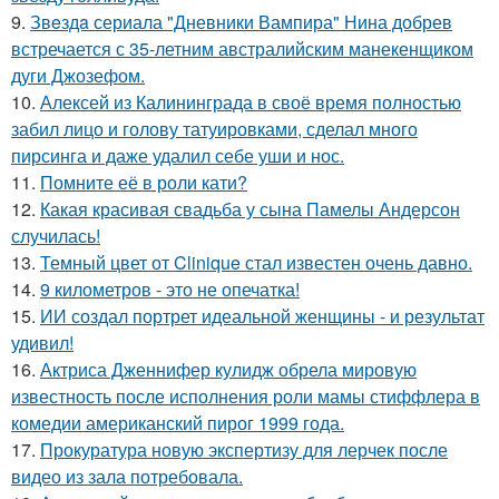
9.
Звeздa сериала "Дневники Вампира" Нина добрев
встречается с 35-летним австралийским манекенщиком
дуги Джозефом.
10.
Алексей из Калининграда в своё время полностью
забил лицо и голову татуировками, сделал много
пирсинга и даже удалил себе уши и нос.
11.
Помните её в роли кати?
12.
Какая красивая свадьба у сына Памелы Андерсон
случилась!
13.
Темный цвет от Clinique стал известен очень давно.
14.
9 километров - это не опечатка!
15.
ИИ создал портрет идеальной женщины - и результат
удивил!
16.
Актриса Дженнифер кулидж обрела мировую
известность после исполнения роли мамы стиффлера в
комедии американский пирог 1999 года.
17.
Прокуратура новую экспертизу для лерчек после
видео из зала потребовала.