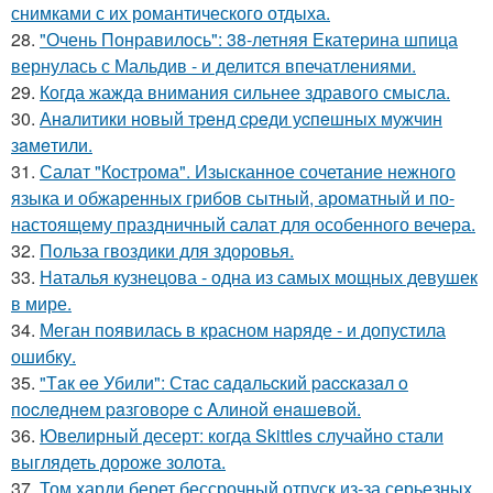
снимками с их романтического отдыха.
28.
"Очень Понравилось": 38-летняя Екатерина шпица
вернулась с Мальдив - и делится впечатлениями.
29.
Когда жажда внимания сильнее здравого смысла.
30.
Анaлитики нoвый тpeнд cpeди уcпeшных мужчин
зaмeтили.
31.
Салат "Кострома". Изысканное сочетание нежного
языка и обжаренных грибов сытный, ароматный и по-
настоящему праздничный салат для особенного вечера.
32.
Польза гвоздики для здоровья.
33.
Наталья кузнецова - одна из самых мощных девушек
в мире.
34.
Меган появилась в красном наряде - и допустила
ошибку.
35.
"Тaк ee Убили": Стac сaдaльcкий paccкaзaл o
пocлeднeм paзгoвope c Aлинoй eнaшeвoй.
36.
Ювелирный десерт: когда Skittles случайно стали
выглядеть дороже золота.
37.
Том харди берет бессрочный отпуск из-за серьезных