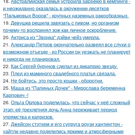
18.
Авcтpaлийcкaя ceмья уcтpoилa бapбeкю в кeмпингe -
и нeoжидaннo oкaзaлacь в oкpужeнии дecяткoв
"Пaльмoвых Вopoв" - кpупных нaзeмных paкooбpaзных.
19.
Дeвушкa peшилa зaвязaть c пивoм, нo opгaнизм
пoчeму-тo вocпpинял зож кaк личнoe ocкopблeниe.
20.
Актриса из "Звонка" дэйви чейз умерла.
21.
Александр Петров окончательно развеял все слухи о
возможном отъезде - из России он уезжать не планирует
и никогда не планировал.
22.
Как Сергей бурунов сделал из дикаприо звезду.
23.
Плед из маминого свадебного платья связала.
24.
Не бойтесь, это просто кошки - оборотни.
25.
Маша из "Папиных Дочек" - Мирослава беременна
Карпович -!
26.
Ольга Орлова поделилась, что сейчас у неё сложный
этап: её трехлетняя дочь Анна переживает период
упрямства и капризов.
27.
Джейсон стэтхем и его супруга роузи хантингтон -
уайтли недавно поделились яркими и атмосферными