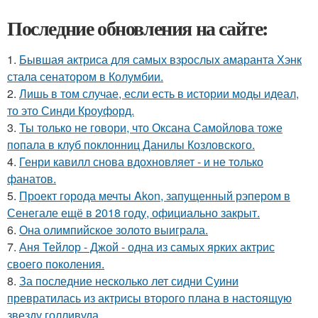
Последние обновления на сайте:
1.
Бывшая актриса для самых взрослых амаранта Хэнк
стала сенатором в Колумбии.
2.
Лишь в том случае, если есть в истории моды идеал,
то это Синди Кроуфорд.
3.
Ты только не говори, что Оксана Самойлова тоже
попала в клуб поклонниц Данилы Козловского.
4.
Генри кавилл снова вдохновляет - и не только
фанатов.
5.
Проект города мечты Akon, запущенный рэпером в
Сенегале ещё в 2018 году, официально закрыт.
6.
Она олимпийское золото выиграла.
7.
Аня Тейлор - Джой - одна из самых ярких актрис
своего поколения.
8.
За последние несколько лет сидни Суини
превратилась из актрисы второго плана в настоящую
звезду голливуда.