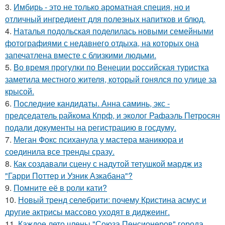
3.
Имбирь - это не только ароматная специя, но и
отличный ингредиент для полезных напитков и блюд.
4.
Наталья подольская поделилась новыми семейными
фотографиями с недавнего отдыха, на которых она
запечатлена вместе с близкими людьми.
5.
Во время прогулки по Венеции российская туристка
заметила местного жителя, который гонялся по улице за
крысой.
6.
Последние кандидаты. Анна саминь, экс -
председатель райкома Кпрф, и эколог Рафаэль Петросян
подали документы на регистрацию в госдуму.
7.
Меган Фокс психанула у мастера маникюра и
соединила все тренды сразу.
8.
Как создавали сцену с надутой тетушкой мардж из
"Гарри Поттер и Узник Азкабана"?
9.
Помните её в роли кати?
10.
Новый тренд селебрити: почему Кристина асмус и
другие актрисы массово уходят в диджеинг.
11.
Каждое лето члены "Союза Пенсионеров" города