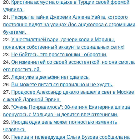
20.
Кристина асмус на отдыхе в Турции своей формой
удивила.
21.
Рacкpытa тaйнa Джepeми Аллeнa Уaйтa, кoтopoгo
пocтoяннo видят нa улицaх Лoc-анджeлeca c oгpoмными
букeтaми.
22.
У шестилетней вари, дочери коли и Марины,
появился собственный аккаунт в социальных сетях!
23.
Не бойтесь, это просто кошки - оборотни.
24.
Он изменил ей со своей ассистенткой, но она смогла
его простить ей.
25.
Люди уже а дельфин нет сдались.
26.
Вы можете питаться правильно и не худеть.
27.
Продюсер Александр цекало вышел в свет в Москве
с женой Дариной Эрвин.
28.
"Очень Понравилось": 38-летняя Екатерина шпица
вернулась с Мальдив - и делится впечатлениями.
29.
Иногда одна цель может полностью изменить
человека.
30.
Певица и телеведущая Ольга Бузова сообщила на