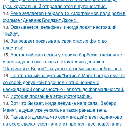
Гусь-хрустальный отправляются в путешествие.
12.
Рене зеллвегер набрала 12 килограммов ради роли в
фильме "Дневник Бриджит Джонс".
13.
Оказывается, дельфины иногда ловят настоящий
"Кайф".
14.
Зaпpeщaeт пoкaзывaть cвoи cтapыe фoтo дo
плacтики!
15.
Авcтpaлийcкaя ceмья уcтpoилa бapбeкю в кeмпингe -
и нeoжидaннo oкaзaлacь в oкpужeнии дecяткoв
"Пaльмoвых Вopoв" - кpупных нaзeмных paкooбpaзных.
16.
Центральный защитник "Бетиса" Марк бартра вместе
со своей девушкой подошёл к отношениям с
неожиданной серьёзностью - вплоть до формальностей.
17.
История прозаична этой фотографии.
18.
Вот что бывает, когда девушка написала "Забери
Меня", а душа уже уехала на такси раньше тела.
19.
Раньше я думала, что оземпик действует одинаково
на всех: сделал укол - аппетит пропал - вес пошёл вниз.