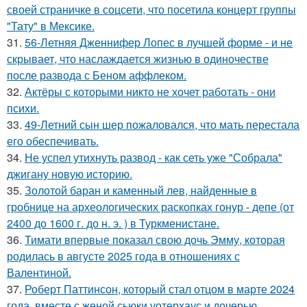
своей страничке в соцсети, что посетила концерт группы
"Тату" в Мексике.
31.
56-Летняя Дженнифер Лопес в лучшей форме - и не
скрывает, что наслаждается жизнью в одиночестве
после развода с Беном аффлеком.
32.
Актёры с которыми никто не хочет работать - они
психи.
33.
49-Летний сын шер пожаловался, что мать перестала
его обеспечивать.
34.
Не успел утихнуть развод - как сеть уже "Собрала"
джигану новую историю.
35.
Золотой баран и каменный лев, найденные в
гробнице на археологических раскопках гонур - депе (от
2400 до 1600 г. до н. э. ) в Туркменистане.
36.
Тимати впервые показал свою дочь Эмму, которая
родилась в августе 2025 года в отношениях с
Валентиной.
37.
Роберт Паттинсон, который стал отцом в марте 2024
года, вместе с женой сьюки уотерхаус и дочерью