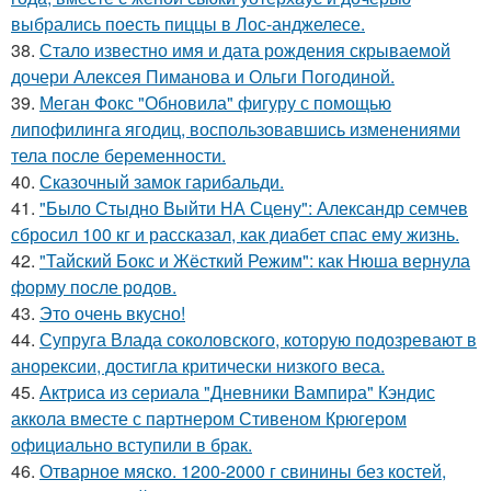
выбрались поесть пиццы в Лос-анджелесе.
38.
Стало известно имя и дата рождения скрываемой
дочери Алексея Пиманова и Ольги Погодиной.
39.
Меган Фокс "Обновила" фигуру с помощью
липофилинга ягодиц, воспользовавшись изменениями
тела после беременности.
40.
Сказочный замок гарибальди.
41.
"Было Стыдно Выйти НА Сцену": Александр семчев
сбросил 100 кг и рассказал, как диабет спас ему жизнь.
42.
"Тайский Бокс и Жёсткий Режим": как Нюша вернула
форму после родов.
43.
Это очень вкусно!
44.
Супруга Влада соколовского, которую подозревают в
анорексии, достигла критически низкого веса.
45.
Актриса из сериала "Дневники Вампира" Кэндис
аккола вместе с партнером Стивеном Крюгером
официально вступили в брак.
46.
Отварное мяско. 1200-2000 г свинины без костей,