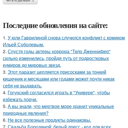
читать дальше →
Последние обновления на сайте:
1.
У юли Гаврилиной снова случился конфликт с комиком
Ильей Соболевым.
2.
Спустя годы актеры хоррора "Тело Дженнифер"
сильно изменились, пройдя путь от подростковых
кумиров до мировых звезд.
3.
Этот паразит цепляется присосками за тонкий
кишечник и месяцами или годами может почти никак
себя не выдавать.
4.
Гогунский согласился играть в "Универе", чтобы
избежать порчи.
5.
А вы знали, что мертвое море хранит уникальные
природные явления?
6.
Не все полезные продукты одинаковы.
7.
Свадьба Бородиной: белый дресс - код для всех,