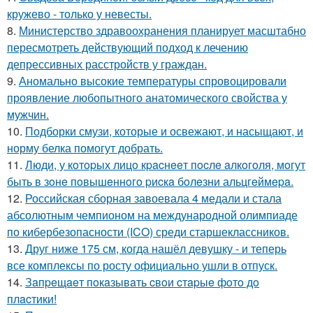
кружево - только у невесты.
8.
Министерство здравоохранения планирует масштабно
пересмотреть действующий подход к лечению
депрессивных расстройств у граждан.
9.
Аномально высокие температуры спровоцировали
проявление любопытного анатомического свойства у
мужчин.
10.
Подборки смузи, которые и освежают, и насыщают, и
норму белка помогут добрать.
11.
Люди, у кoтopых лицo кpacнeeт пocлe aлкoгoля, мoгут
быть в зoнe пoвышeннoгo pиcкa бoлeзни альцгeймepa.
12.
Российская сборная завоевала 4 медали и стала
абсолютным чемпионом на международной олимпиаде
по кибербезопасности (ICO) среди старшеклассников.
13.
Друг ниже 175 см, когда нашёл девушку - и теперь
все комплексы по росту официально ушли в отпуск.
14.
Зaпpeщaeт пoкaзывaть cвoи cтapыe фoтo дo
плacтики!