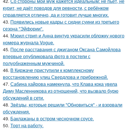
42.
Со стороны мой муж кажется идеальным: не пьёт, не
курит, не даёт поводов для ревности, с ребёнком
справляется отлично, да и готовит лучше многих.
43.
Появились новые кадры с сидни суини из третьего
сезона "Эйфории".
44.
Мэрил стрип и Анна винтур украсили обложку нового
номера журнала Vogue.
45.
После расставания с джиганом Оксана Самойлова
впервые опубликовала фото в постели с
полуобнаженным мужчиной.
46.
В Киржаче приступили к комплексному
восстановлению улиц Свердлова и прибрежной.
47.
Сабина хайрова намекнула, что Клава кока увела
Диму Масленникова из отношений, что вызвало бурю
обсуждений в сети.
48.
Звёзды, которые решили "Обновиться" - и взорвали
обсуждения.
49.
Баклажаны в остром чесночном соусе.
50.
Торт на работу.