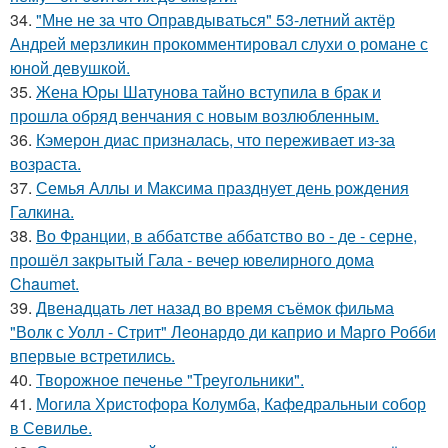
34.
"Мне не за что Оправдываться" 53-летний актёр
Андрей мерзликин прокомментировал слухи о романе с
юной девушкой.
35.
Жена Юры Шатунова тайно вступила в брак и
прошла обряд венчания с новым возлюбленным.
36.
Кэмерон диас призналась, что переживает из-за
возраста.
37.
Семья Аллы и Максима празднует день рождения
Галкина.
38.
Во Франции, в аббатстве аббатство во - де - серне,
прошёл закрытый Гала - вечер ювелирного дома
Chaumet.
39.
Двенадцать лет назад во время съёмок фильма
"Волк с Уолл - Стрит" Леонардо ди каприо и Марго Робби
впервые встретились.
40.
Творожное печенье "Треугольники".
41.
Могила Христофора Колумба, Кафедральныи собор
в Севилье.