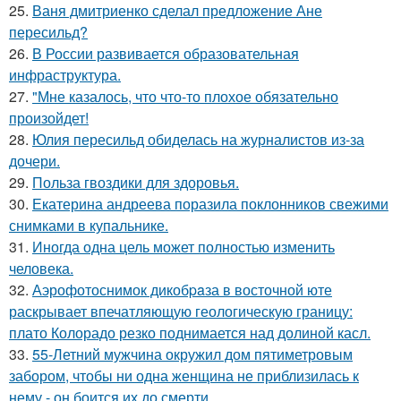
25.
Ваня дмитриенко сделал предложение Ане
пересильд?
26.
В России развивается образовательная
инфраструктура.
27.
"Мне казалось, что что-то плохое обязательно
произойдет!
28.
Юлия пересильд обиделась на журналистов из-за
дочери.
29.
Польза гвоздики для здоровья.
30.
Екатерина андреева поразила поклонников свежими
снимками в купальнике.
31.
Иногда одна цель может полностью изменить
человека.
32.
Аэрофотоснимок дикобpaза в восточной юте
раскрывает впечатляющую геологическую границу:
плато Колорадо резко поднимается над долиной касл.
33.
55-Летний мужчина окружил дом пятиметровым
забором, чтобы ни одна женщина не приблизилась к
нему - он боится их до смерти.