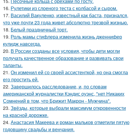
15.
Песочные кольца с орехами по госту.
16.
Рулетики из слоеного теста с колбасой и сыром.
17.
Василий Вакуленко, известный как баста, признался,
что уже почти 23 года живет абсолютно трезвой жизнью.
18.
Белый праздничный торт.
19.
Роль мамы стифлера изменила жизнь дженнифер
кулидж навсегда.
20.
В России созданы все условия, чтобы дети могли
получать качественное образование и развивать свои
таланты.
21.
Он изменил ей со своей ассистенткой, но она смогла
его простить ей.
22.
Завершилось расследование, и, по словам
американской журналистки Кэндис оуэнс, "нет Никаких
Сомнений в том, что Брижит Макрон - Мужчина".
23.
Звёзды, которые выбрали максимум откровенности
на красной дорожке.
24.
Анастасия Макеева и роман мальков отметили пятую
годовщину свадьбы и венчания.