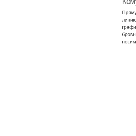
Ком
Пряму
линию
графи
бровн
несим