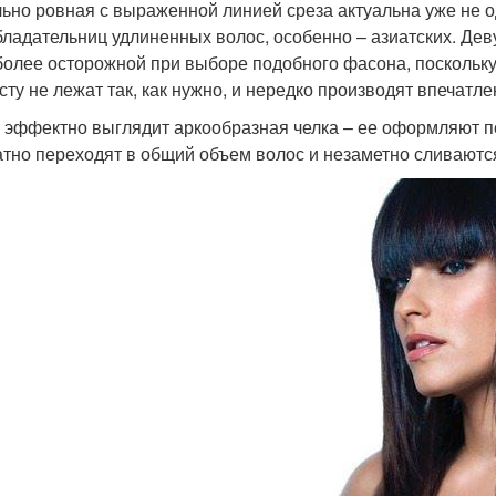
ьно ровная с выраженной линией среза актуальна уже не 
бладательниц удлиненных волос, особенно – азиатских. Де
более осторожной при выборе подобного фасона, поскольк
сту не лежат так, как нужно, и нередко производят впечатл
 эффектно выглядит аркообразная челка – ее оформляют по
атно переходят в общий объем волос и незаметно сливаются