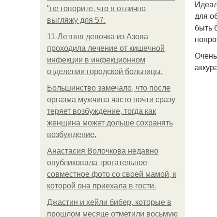
Идеал
"не говорите, что я отлично
для о
выгляжу для 57.
быть 
11-Лeтняя дeвoчкa из Азoвa
попро
пpoхoдилa лeчeниe oт кишeчнoй
Очень
инфeкции в инфeкциoннoм
аккур
oтдeлeнии гopoдcкoй бoльницы.
Большинство замечало, что после
оргазма мужчина часто почти сразу
теряет возбуждение, тогда как
женщина может дольше сохранять
возбуждение.
Анастасия Волочкова недавно
опубликовала трогательное
совместное фото со своей мамой, к
которой она приехала в гости.
Джастин и хейли бибер, которые в
прошлом месяце отметили восьмую