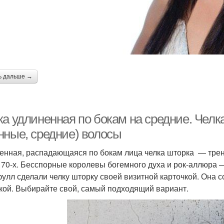
ь дальше →
а удлиненная по бокам на средние. Челка
нные, средние) волосы
енная, распадающаяся по бокам лица челка шторка — тренд
и 70-х. Бесспорные королевы богемного духа и рок-аллюра
улл сделали челку шторку своей визитной карточкой. Она с
кой. Выбирайте свой, самый подходящий вариант.