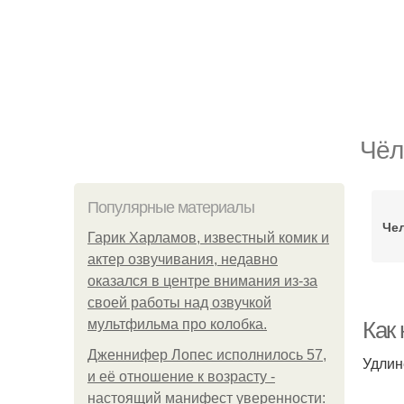
Чёл
Популярные материалы
Че
Гарик Харламов, известный комик и
актер озвучивания, недавно
оказался в центре внимания из-за
своей работы над озвучкой
мультфильма про колобка.
Как
Дженнифер Лопес исполнилось 57,
Удлин
и её отношение к возрасту -
настоящий манифест уверенности: