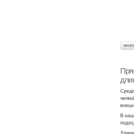
читат
Прям
дли
Среди
челко
внешн
В наш
подхо
Длинн