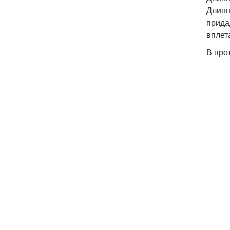
Длинн
прида
вплет
В про