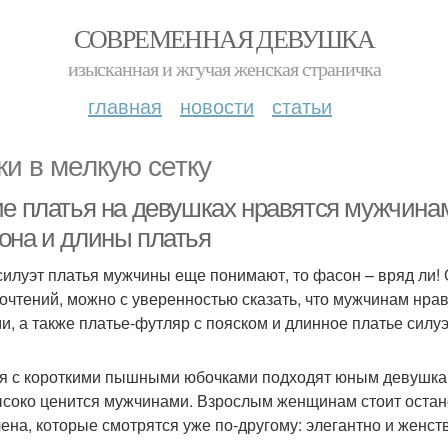
СОВРЕМЕННАЯ ДЕВУШКА
изысканная и жгучая женская страничка
главная
новости
статьи
ки в мелкую сетку
ие платья на девушках нравятся мужчина
она и длины платья
силуэт платья мужчины еще понимают, то фасон – вряд ли! 
очтений, можно с уверенностью сказать, что мужчинам нрав
и, а также платье-футляр с пояском и длинное платье силуэ
я с короткими пышными юбочками подходят юным девушкам
ысоко ценится мужчинами. Взрослым женщинам стоит остан
лена, которые смотрятся уже по-другому: элегантно и женст