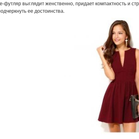
е-футляр выглядит женственно, придает компактность и ст
подчеркнуть ее достоинства.