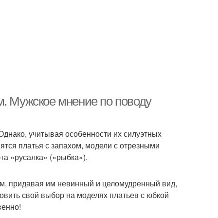
м. Мужское мнение по поводу
Однако, учитывая особенности их силуэтных
ятся платья с запахом, модели с отрезными
та «русалка» («рыбка»).
, придавая им невинный и целомудренный вид,
овить свой выбор на моделях платьев с юбкой
венно!