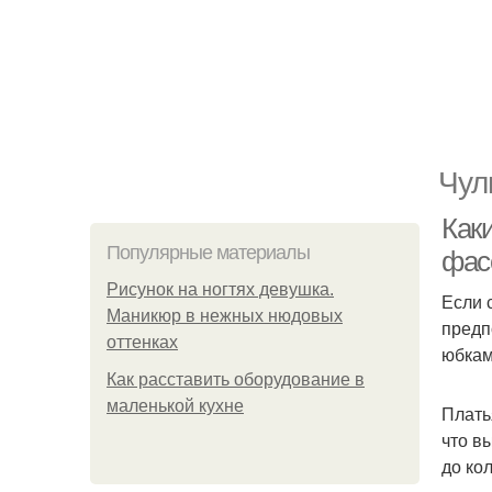
Чул
Как
Популярные материалы
фас
Рисунок на ногтях девушка.
Если 
Маникюр в нежных нюдовых
предп
оттенках
юбкам
Как расставить оборудование в
маленькой кухне
Плать
что в
до ко