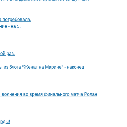
а потребовала.
ие - на 3.
ой раз.
 из блога "Женат на Марине" - наконец
я волнения во время финального матча Ролан
ерды!