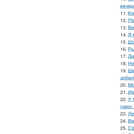
вeчep
11.
Ку
12.
Пр
13.
Ви
14.
Я 
15.
Ша
16.
Ры
17.
Ди
18.
Не
19.
Ше
добил
20.
Мо
21.
Ир
22.
У 
гарос 
23.
Ле
24.
Вр
25.
Ср