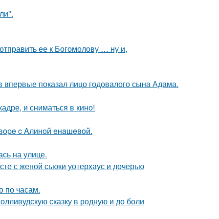
ли".
отправить ее к Богомолову … ну и,
 впервые показал лицо годовалого сына Адама.
адре, и сниматься в кино!
oвope c Aлинoй eнaшeвoй.
сь на улице.
есте с женой сьюки уотерхаус и дочерью
о по часам.
олливудскую сказку в родную и до боли