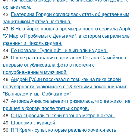
организмом.
42.
Екатерина Гордон согласилась стать общественным
защитником Артёма чекалина.
43.
В Нью-йорке прошла премьера нового сериала Apple
"У Марго Проблемы с Деньгами", в котором сыграли эль
фаннинг и Николь кидман.
44.
Её назвали "Гулящей" - и выгнали из дома.
45.
После расставания с джиганом Оксана Самойлова
впервые опубликовала фото в постели с
полуобнаженным мужчиной.
46.
Андрей Губин рассказал о том, как на пике своей
популярности знакомился с 18-летними поклонницами:
"Выпиваем и мы Соблазняем".
47.
Актриса Анна хилькевич призналась, что ее живот не
пришел в форму после третьих родов.
48.
США сбросили тысячи вагонов метро в океан.
49.
Шаверма с курицей.
50.
ПП Крем - супы, которые реально хочется есть