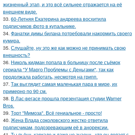
жизненный этап, и это всё сильнее отражается на её
внешнем виде.
33.
60-Летняя Екатерина андреева восхитила
подписчиков фото в купальнике.
34.
Фанатки димы билана потребовали накормить своего
кумира.
35.
Слушайте, ну это же как можно не принимать свою
внешность?
36.
Николь кидман попала в больницу после съёмок
сериала "У Марго Проблемы с Деньгами", так как
продолжала работать, несмотря на грипп.
37.
Так выглядит самая маленькая пара в мире, их
примерно по 90 см.
38.
В Лас-вегасе прошла презентация студии Warner
Bros.
39.
Торт "Мимоза". Всё гениальное - просто!
40.
Жена Влада соколовского жестко ответила
подписчикам, подозревающим её в анорексии.
41.
Ты пьёшь каркаде и даже не знаешь, что он делает с