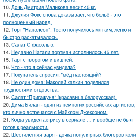
10.
Дочь Дмитрия Маликова весит 45 кг.
11.
Джулия Фокс снова доказывает, что бельё - это
полноценный наряд.
12.
Торт "Наполеон". Тесто получилось мягким, легко и
быстро раскатывалось.
13.
Салат C фaсoлью.
14.
Недавно Натали портман исполнилось 45 лет.
15.
Тарт с творогом и вишней.
16.
Что - что я сейчас увидела?
17.
Покупатель спросил: "мёд настоящий?
18.
Не один дома: Маколей калкин поделился
трудностями отцовства.
19.
Салат "Пригажуня" (красавица белорусская).
20.
Дима Билан - один из немногих российских артистов,
кто лично встречался с Майклом Джексоном.
21.
Когда увидел актрису в сериале … и вообще не был
готов к реальности.
22.
Шестилетняя варя - дочка популярных блогеров коли