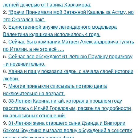
летней дочерью от Гарика Харламова.
2.
"Врачи Принимали мой Затяжной Кашель за Астму, но
это Оказался рак".
3.
Единственной внучке легендарного модельера
Валентина юдашкина исполнилось 4 года.
4.
Сейчас бы в компании Матвея Александровича гулять
по Италии, а не это всё ….
5.
Сейчас все обсуждают 61-летнюю Паулину поризкову
- и неудивительно.
6.
Ханна и пашу показали кадры с начала своей истории
любви.
7.
Многие привыкли списывать потерю цвета
исключительно на возраст.
8.
33-Летняя Карина нигай, которая в прошлом году
рассталась с Ильёй Гореловым, раскрыла подробности
их абьюзивных отношений.
9.
31-Летняя жена старшего сына Дэвида и Виктории
бэкхем бруклина вызвала волну обсуждений в соцсетях
после публикации нового фото.