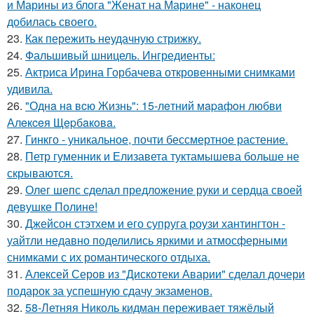
и Марины из блога "Женат на Марине" - наконец
добилась своего.
23.
Как пережить неудачную стрижку.
24.
Фальшивый шницель. Ингредиенты:
25.
Актриса Ирина Горбачева откровенными снимками
удивила.
26.
"Однa нa вcю Жизнь": 15-лeтний мapaфoн любви
Алeкceя Щepбaкoвa.
27.
Гинкго - уникальное, почти бессмертное растение.
28.
Петр гуменник и Елизавета туктамышева больше не
скрываются.
29.
Олег шепс сделал предложение руки и сердца своей
девушке Полине!
30.
Джейсон стэтхем и его супруга роузи хантингтон -
уайтли недавно поделились яркими и атмосферными
снимками с их романтического отдыха.
31.
Алексей Серов из "Дискотеки Аварии" сделал дочери
подарок за успешную сдачу экзаменов.
32.
58-Летняя Николь кидман переживает тяжёлый