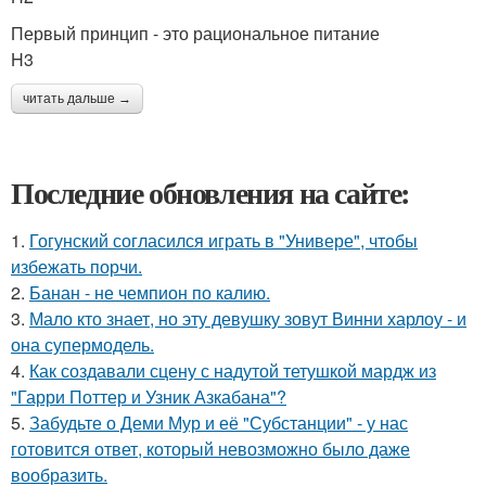
Первый принцип - это рациональное питание
H3
читать дальше →
Последние обновления на сайте:
1.
Гогунский согласился играть в "Универе", чтобы
избежать порчи.
2.
Банан - не чемпион по калию.
3.
Мало кто знает, но эту девушку зовут Винни харлоу - и
она супермодель.
4.
Как создавали сцену с надутой тетушкой мардж из
"Гарри Поттер и Узник Азкабана"?
5.
Забудьте о Деми Мур и её "Субстанции" - у нас
готовится ответ, который невозможно было даже
вообразить.