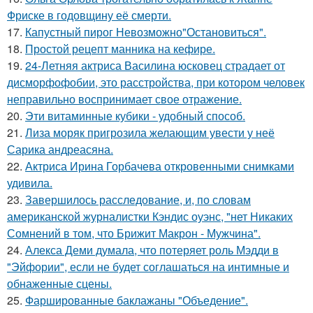
Фриске в годовщину её смерти.
17.
Капустный пирог Невозможно"Остановиться".
18.
Простой рецепт манника на кефире.
19.
24-Летняя актриса Василина юсковец страдает от
дисморфофобии, это расстройства, при котором человек
неправильно воспринимает свое отражение.
20.
Эти витаминные кубики - удобный способ.
21.
Лиза моряк пригрозила желающим увести у неё
Сарика андреасяна.
22.
Актриса Ирина Горбачева откровенными снимками
удивила.
23.
Завершилось расследование, и, по словам
американской журналистки Кэндис оуэнс, "нет Никаких
Сомнений в том, что Брижит Макрон - Мужчина".
24.
Алекса Деми думала, что потеряет роль Мэдди в
"Эйфории", если не будет соглашаться на интимные и
обнаженные сцены.
25.
Фаршированные баклажаны "Объедение".