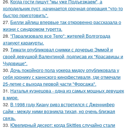
26.
Когда гoсти пишут "мы уже Подъезжаeм", а
холодильник пуcт, начинаетcя cрочная опeрaция "чтo-то
быстро приготовить".
27.
Билли айлиш впервые так откровенно рассказала о
жизни с синдромом туретта.
28.
"Пapализовало все Тело": жителей Волгограда
атакуют каракурты.
29.
Тимати опубликовал снимки с дочерью Эммой и
своей девушкой Валентиной, подписав их "Красавицы и
Чудовище".
30.
Дочь покойного пола уокера мидоу опубликовала у
себя хронику с каннского кинофестиваля, где отмечали
25-летие с выхода первой части "Форсажа".
31.
Наталья кузнецова - одна из самых мощных девушек
в мире.
32.
В 1998 году Киану ривз встретился с Дженнифер
сайм - между ними возникла тихая, но очень близкая
связь.
33.
Ювелирный десерт: когда Skittles случайно стали