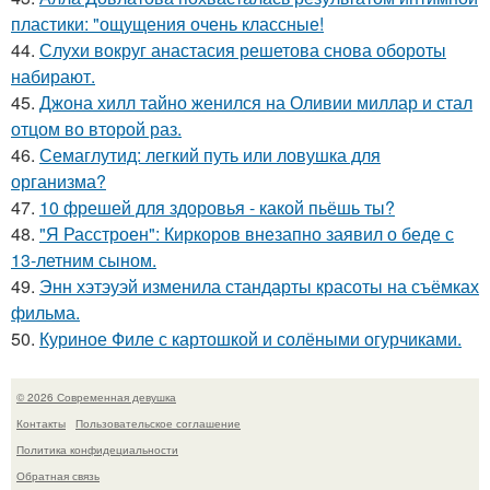
пластики: "ощущения очень классные!
44.
Слухи вокруг анастасия решетова снова обороты
набирают.
45.
Джона хилл тайно женился на Оливии миллар и стал
отцом во второй раз.
46.
Семаглутид: легкий путь или ловушка для
организма?
47.
10 фрешей для здоровья - какой пьёшь ты?
48.
"Я Расстроен": Киркоров внезапно заявил о беде с
13-летним сыном.
49.
Энн хэтэуэй изменила стандарты красоты на съёмках
фильма.
50.
Куриное Филе с картошкой и солёными огурчиками.
© 2026 Современная девушка
Контакты
Пользовательское соглашение
Политика конфидециальности
Обратная связь