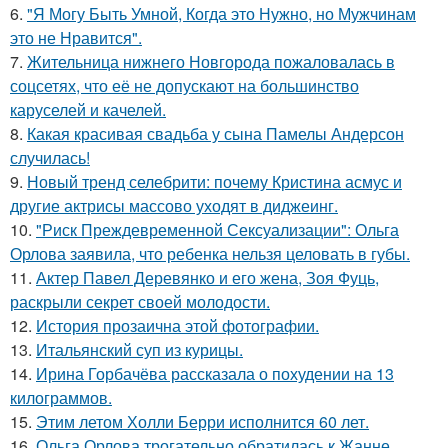
6.
"Я Могу Быть Умной, Когда это Нужно, но Мужчинам
это не Нравится".
7.
Жительница нижнего Новгорода пожаловалась в
соцсетях, что её не допускают на большинство
каруселей и качелей.
8.
Какая красивая свадьба у сына Памелы Андерсон
случилась!
9.
Новый тренд селебрити: почему Кристина асмус и
другие актрисы массово уходят в диджеинг.
10.
"Риск Преждевременной Сексуализации": Ольга
Орлова заявила, что ребенка нельзя целовать в губы.
11.
Актер Павел Деревянко и его жена, Зоя Фуць,
раскрыли секрет своей молодости.
12.
История прозаична этой фотографии.
13.
Итальянский суп из курицы.
14.
Ирина Горбачёва рассказала о похудении на 13
килограммов.
15.
Этим летом Холли Берри исполнится 60 лет.
16.
Ольга Орлова трогательно обратилась к Жанне