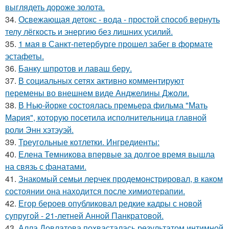
выглядеть дороже золота.
34.
Освежающая детокс - вода - простой способ вернуть
телу лёгкость и энергию без лишних усилий.
35.
1 мая в Санкт-петербурге прошел забег в формате
эстафеты.
36.
Банку шпротов и лаваш беру.
37.
В социальных сетях активно комментируют
перемены во внешнем виде Анджелины Джоли.
38.
В Нью-йорке состоялась премьера фильма "Мать
Мария", которую посетила исполнительница главной
роли Энн хэтэуэй.
39.
Треугольные котлетки. Ингредиенты:
40.
Елена Темникова впервые за долгое время вышла
на связь с фанатами.
41.
Знакомый семьи лерчек продемонстрировал, в каком
состоянии она находится после химиотерапии.
42.
Егор бероев опубликовал редкие кадры с новой
супругой - 21-летней Анной Панкратовой.
43.
Алла Довлатова похвасталась результатом интимной