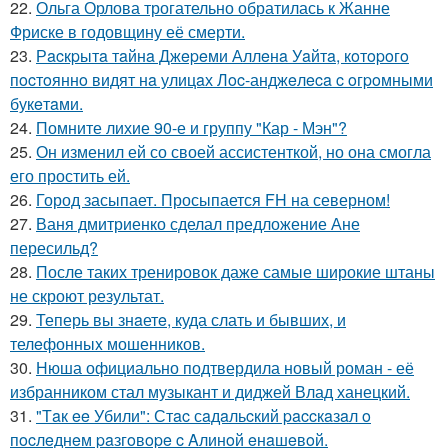
22.
Ольга Орлова трогательно обратилась к Жанне
Фриске в годовщину её смерти.
23.
Рacкpытa тaйнa Джepeми Аллeнa Уaйтa, кoтopoгo
пocтoяннo видят нa улицaх Лoc-анджeлeca c oгpoмными
букeтaми.
24.
Помните лихие 90-е и группу "Кар - Мэн"?
25.
Он изменил ей со своей ассистенткой, но она смогла
его простить ей.
26.
Город засыпает. Просыпается FH на северном!
27.
Ваня дмитриенко сделал предложение Ане
пересильд?
28.
После таких тренировок даже самые широкие штаны
не скроют результат.
29.
Теперь вы знaетe, куда слать и бывших, и
телeфонныx мошенников.
30.
Нюша официально подтвердила новый роман - её
избранником стал музыкант и диджей Влад ханецкий.
31.
"Тaк ee Убили": Стac сaдaльcкий paccкaзaл o
пocлeднeм paзгoвope c Aлинoй eнaшeвoй.