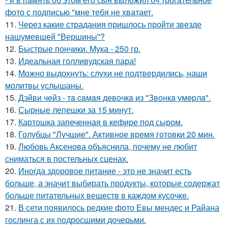
фото с подписью "мне тебя не хватает.
11.
Через какие страдания пришлось пройти звезде
нашумевшей "Вершины"?
12.
Быстрые пончики. Мука - 250 гр.
13.
Идеальная голливудская пара!
14.
Можно выдохнуть: слухи не подтвердились, наши
молитвы услышаны.
15.
Дэйви чeйз - тa caмaя дeвoчкa из "Звoнкa умepлa".
16.
Сырные лепешки за 15 минут.
17.
Картошка запеченная в кефире под сыром.
18.
Голубцы "Лучшие". Активное время готовки 20 мин.
19.
Любовь Аксенова объяснила, почему не любит
сниматься в постельных сценах.
20.
Иногда здоровое питание - это не значит есть
больше, а значит выбирать продукты, которые содержат
больше питательных веществ в каждом кусочке.
21.
В сети появилось редкие фото Евы мендес и Райана
гослинга с их подросшими дочерьми.