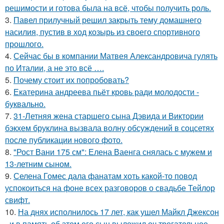
решимости и готова была на всё, чтобы получить роль.
3.
Павел прилучный решил закрыть тему домашнего
насилия, пустив в ход козырь из своего спортивного
прошлого.
4.
Сейчас бы в компании Матвея Александровича гулять
по Италии, а не это всё ….
5.
Почему стоит их попробовать?
6.
Екатерина андреева пьёт кровь ради молодости -
буквально.
7.
31-Летняя жена старшего сына Дэвида и Виктории
бэкхем бруклина вызвала волну обсуждений в соцсетях
после публикации нового фото.
8.
"Рост Вани 175 см": Елена Ваенга снялась с мужем и
13-летним сыном.
9.
Селена Гомес дала фанатам хоть какой-то повод
успокоиться на фоне всех разговоров о свадьбе Тейлор
свифт.
10.
На днях исполнилось 17 лет, как ушел Майкл Джексон
- и в память об этом его сын выложил оч трогательное