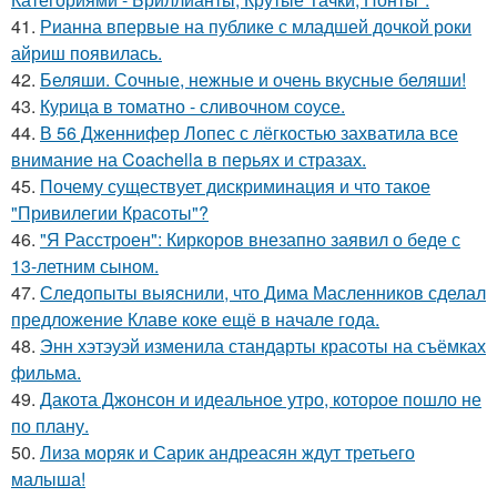
41.
Рианна впервые на публике с младшей дочкой роки
айриш появилась.
42.
Беляши. Сочные, нежные и очень вкусные беляши!
43.
Курица в томатно - сливочном соусе.
44.
В 56 Дженнифер Лопес с лёгкостью захватила все
внимание на Coachella в перьях и стразах.
45.
Почему существует дискриминация и что такое
"Привилегии Красоты"?
46.
"Я Расстроен": Киркоров внезапно заявил о беде с
13-летним сыном.
47.
Следопыты выяснили, что Дима Масленников сделал
предложение Клаве коке ещё в начале года.
48.
Энн хэтэуэй изменила стандарты красоты на съёмках
фильма.
49.
Дакота Джонсон и идеальное утро, которое пошло не
по плану.
50.
Лиза моряк и Сарик андреасян ждут третьего
малыша!