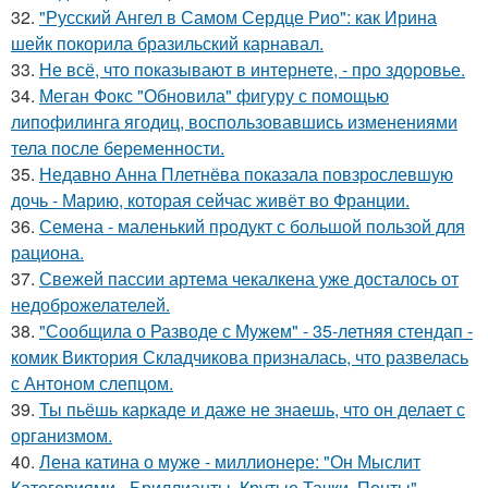
32.
"Русский Ангел в Самом Сердце Рио": как Ирина
шейк покорила бразильский карнавал.
33.
Не всё, что показывают в интернете, - про здоровье.
34.
Меган Фокс "Обновила" фигуру с помощью
липофилинга ягодиц, воспользовавшись изменениями
тела после беременности.
35.
Недавно Анна Плетнёва показала повзрослевшую
дочь - Марию, которая сейчас живёт во Франции.
36.
Семена - маленький продукт с большой пользой для
рациона.
37.
Свежей пассии артема чекалкена уже досталось от
недоброжелателей.
38.
"Сообщила о Разводе с Мужем" - 35-летняя стендап -
комик Виктория Складчикова призналась, что развелась
с Антоном слепцом.
39.
Ты пьёшь каркаде и даже не знаешь, что он делает с
организмом.
40.
Лена катина о муже - миллионере: "Он Мыслит
Категориями - Бриллианты, Крутые Тачки, Понты".