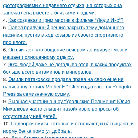
фотографиями с недавнего отдыха, на которых она
запечатлена вместе с близкими людьми.
4.
Как создавали грим мистик в фильме "Люди Икс"?
5.
Павел прилучный решил закрыть тему домашнего
насилия, пустив в ход козырь из своего спортивного
прошлого.
6.
Он считает, что общение вечером активирует мозг и
мешает полноценному отдыху.
7.
90% людей даже не догадываются, в каких продуктах
больше всего витаминов и минералов.
8.
Эмили ратаковски продала права на свою ещё не
написанную книгу Mother F * Cker издательству Penguin
Press за семизначную сумму.
9.
Бывшая участница шоу "Уральские Пельмени" Юлия
Михалкова часто слышит назойливые вопросы об
отсутствии у неё детей.
10.
Подборки смузи, которые и освежают, и насыщают, и
норму белка помогут добрать.