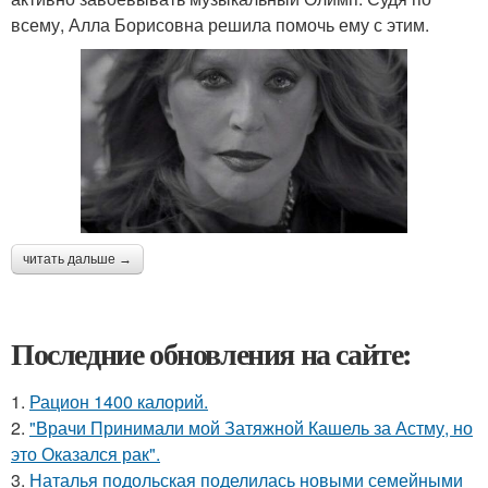
всему, Алла Борисовна решила помочь ему с этим.
читать дальше →
Последние обновления на сайте:
1.
Рацион 1400 калорий.
2.
"Врачи Принимали мой Затяжной Кашель за Астму, но
это Оказался рак".
3.
Наталья подольская поделилась новыми семейными