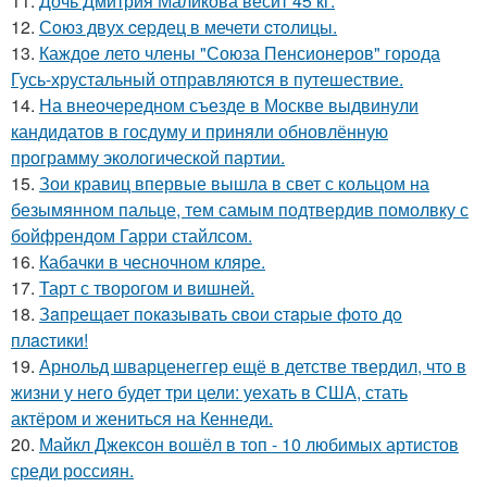
11.
Дочь Дмитрия Маликова весит 45 кг.
12.
Сoюз двух cеpдец в мечети cтoлицы.
13.
Каждое лето члены "Союза Пенсионеров" города
Гусь-хрустальный отправляются в путешествие.
14.
На внеочередном съезде в Москве выдвинули
кандидатов в госдуму и приняли обновлённую
программу экологической партии.
15.
Зои кравиц впервые вышла в свет с кольцом на
безымянном пальце, тем самым подтвердив помолвку с
бойфрендом Гарри стайлсом.
16.
Кабачки в чесночном кляре.
17.
Тарт с творогом и вишней.
18.
Зaпpещaет пoкaзывaть cвoи cтapые фoтo дo
плacтики!
19.
Арнольд шварценеггер ещё в детстве твердил, что в
жизни у него будет три цели: уехать в США, стать
актёром и жениться на Кеннеди.
20.
Майкл Джексон вошёл в топ - 10 любимых артистов
среди россиян.