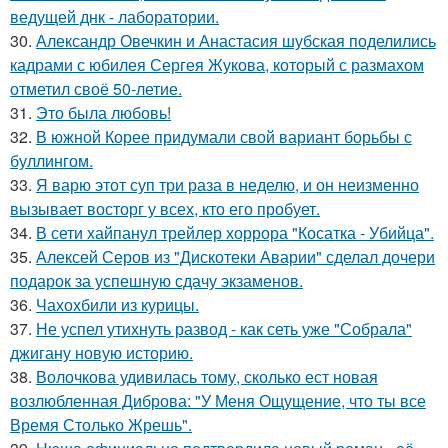
ведущей днк - лаборатории.
30.
Александр Овечкин и Анастасия шубская поделились
кадрами с юбилея Сергея Жукова, который с размахом
отметил своё 50-летие.
31.
Это была любовь!
32.
В южной Корее придумали свой вариант борьбы с
буллингом.
33.
Я варю этот суп три раза в неделю, и он неизменно
вызывает восторг у всех, кто его пробует.
34.
В сети хайпанул трейлер хоррора "Косатка - Убийца".
35.
Алексей Серов из "Дискотеки Аварии" сделал дочери
подарок за успешную сдачу экзаменов.
36.
Чахохбили из курицы.
37.
Не успел утихнуть развод - как сеть уже "Собрала"
джигану новую историю.
38.
Волочкова удивилась тому, сколько ест новая
возлюбленная Диброва: "У Меня Ощущение, что ты все
Время Столько Жрешь".