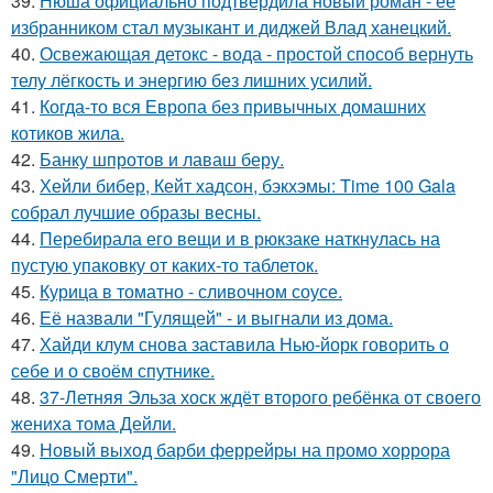
39.
Нюша официально подтвердила новый роман - её
избранником стал музыкант и диджей Влад ханецкий.
40.
Освежающая детокс - вода - простой способ вернуть
телу лёгкость и энергию без лишних усилий.
41.
Когда-то вся Европа без привычных домашних
котиков жила.
42.
Банку шпротов и лаваш беру.
43.
Хейли бибер, Кейт хадсон, бэкхэмы: Time 100 Gala
собрал лучшие образы весны.
44.
Перебирала его вещи и в рюкзаке наткнулась на
пустую упаковку от каких-то таблеток.
45.
Курица в томатно - сливочном соусе.
46.
Её назвали "Гулящей" - и выгнали из дома.
47.
Хайди клум снова заставила Нью-йорк говорить о
себе и о своём спутнике.
48.
37-Летняя Эльза хоск ждёт второго ребёнка от своего
жениха тома Дейли.
49.
Новый выход барби феррейры на промо хоррора
"Лицо Смерти".