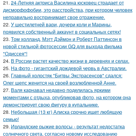
21.
24-Летняя актриса Василина юсковец страдает от
дисморфофобии, это расстройства, при котором человек
неправильно воспринимает свое отражение.
22.
У шестилетней вари, дочери коли и Марины,
появился собственный аккаунт в социальных сетях!
23.
Том холланд, Мэтт Дэймон и Роберт Паттинсон в
новой стильной фотосессии GQ для выхода фильма
"Одиссея"!
24.
В России растет качество жизни в деревнях и селах.
25.
На фото - гигантский дождевой червь в Австралии.
26.
Главный холостяк "Битвы Экстрасенсов" сдался:
Олег шепс женится на своей возлюбленной Анне.
27.
Валя карнавал недавно поделилась яркими
моментами с отдыха, опубликовав фото, на котором она
демонстрирует свою фигуру в купальнике.
28.
Небольшая (13 кг) Алиска срочно ищет любящую
семью!
29.
Ирландские рыжие волосы - результат недостатка
солнечного света, согласно новому исследованию