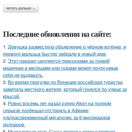
читать дальше →
Последние обновления на сайте:
1.
Девушка разместила объявление о чёрном котёнке, и
первого малыша быстро забрали в новый дом.
2.
Этот паразит цепляется присосками за тонкий
кишечник и месяцами или годами может почти никак
себя не выдавать.
3.
Во время прогулки по Венеции российская туристка
заметила местного жителя, который гонялся по улице за
крысой.
4.
Ровно восемь лет назад рэпер Akon на полном
серьезе пообещал отстроить в Африке
ультрасовременный мегаполис за 6 миллиардов
долларов.
5.
Многодетная мать Саша зверева демонстрирует