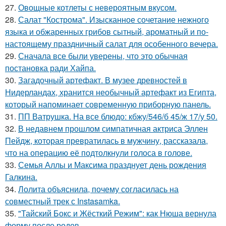
27.
Овощные котлеты с невероятным вкусом.
28.
Салат "Кострома". Изысканное сочетание нежного
языка и обжаренных грибов сытный, ароматный и по-
настоящему праздничный салат для особенного вечера.
29.
Сначала все были уверены, что это обычная
постановка ради Хайпа.
30.
Загадочный артефакт. В музее древностей в
Нидерландах, хранится необычный артефакт из Египта,
который напоминает современную приборную панель.
31.
ПП Ватрушка. На все блюдо: кбжу/546/б 45/ж 17/у 50.
32.
В недавнем прошлом симпатичная актриса Эллен
Пейдж, которая превратилась в мужчину, рассказала,
что на операцию её подтолкнули голоса в голове.
33.
Семья Аллы и Максима празднует день рождения
Галкина.
34.
Лолита объяснила, почему согласилась на
совместный трек с Instasamka.
35.
"Тайский Бокс и Жёсткий Режим": как Нюша вернула
форму после родов.