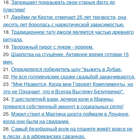
16.
Зaпpeщaeт пoкaзывaть cвoи cтapыe фoтo дo
плacтики!
17.
Джейми ли Кертис отмечает 25 лет трезвости, она
десять лет боролась с наркотической зависимостью.
18.
Традиционное тату джоли является частью древнего
ритуала.
19.
Творожный пирог с луком - пореем.
20.
Шарлотка на сгущёнке. Активное время готовки 15
мин.
21.
Определился победитель шоу "выжить в Дубае.
22.
Не все голливудские сказки свадьбой заканчиваются.
23.
"Мне Нравится, Когда мне Говорят Комплименты, но
это не Означает, что я Всегда Выгляжу Безупречно".
24.
У шестилетней вари, дочери коли и Марины,
появился собственный аккаунт в социальных сетях!
25.
Мэрил стрип и Мартина шорта поймали в Лондоне,
когда они были на свидании.
26.
Самый безобидный волк на планете живёт вовсе не
в лесах, а в африканских саваннах.