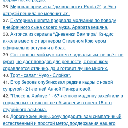
36.
Мировая премьера "дьявол носит Prada 2", и Энн
хэтэуэй решила не мелочиться.
37.
Екатерина шепета прервала молчание по поводу
внебрачного сына своего мужа, Арарата кещяна.
38.
Актриса из сериала "Дневники Вампира" Кэндис
аккола вместе с партнером Стивеном Крюгером
официально вступили в брак.
39.
Со стороны мой муж кажется идеальным: не пьёт, не
курит, не даёт поводов для ревности, с ребёнком
справляется отлично, да и готовит лучше многих.
40.
Торт - салат "Чудо - Слойка".
41.
Егор бероев опубликовал редкие кадры с новой
супругой - 21-летней Анной Панкратовой.
42.
"Плесень Хайпует" - 67-летнюю мадонну захейтили в
социальных сетях после объявления своего 15-ого
студийного альбома.
43.
Дорогие женщины, хочу подарить вам симпатичный,
естественный и простой метод поддержания нашего