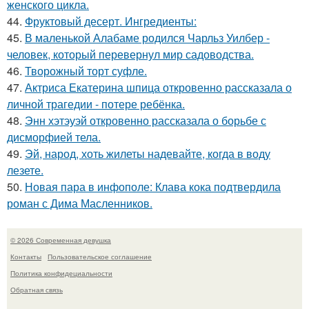
женского цикла.
44.
Фруктовый десерт. Ингредиенты:
45.
В маленькой Алабаме родился Чарльз Уилбер -
человек, который перевернул мир садоводства.
46.
Творожный торт суфле.
47.
Актриса Екатерина шпица откровенно рассказала о
личной трагедии - потере ребёнка.
48.
Энн хэтэуэй откровенно рассказала о борьбе с
дисморфией тела.
49.
Эй, народ, хоть жилеты надевайте, когда в воду
лезете.
50.
Новая пара в инфополе: Клава кока подтвердила
роман с Дима Масленников.
© 2026 Современная девушка
Контакты
Пользовательское соглашение
Политика конфидециальности
Обратная связь