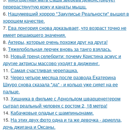
перерастянутую кожу и канаты мышц.
6.
Нашумевший хоррор "Закулисье Реальности" вышел в
хорошем качестве.
7.
Ева лонгория снова доказывает, что возраст точно не
имеет решающего значения.
8.
Актеры, которые очень похожи друг на друга!
9.
Тяжелобольная лерчек вновь за танго взялась.
10.
Новый тренд селебрити: почему Кристина асмус и
другие актрисы массово уходят в диджеинг.
11.
Самая счастливая черепашка.
12.
Через четыре месяца после развода Екатерина
Шкуро снова сказала "да" - и кольцо уже сияет на ее
пальце.
13.
Хищника в фильме с Арнольдом шварценеггером
сыграл реальный человек с ростом 2, 18 метра!
14.
Кабачковые оладьи с шампиньонами.
15.
На этих двух фото одна и та же девочка - ариелла,
дочь джигана и Оксаны.