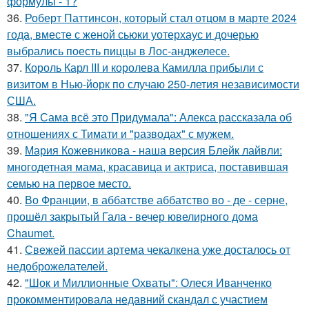
формулы - 1?
36.
Роберт Паттинсон, который стал отцом в марте 2024
года, вместе с женой сьюки уотерхаус и дочерью
выбрались поесть пиццы в Лос-анджелесе.
37.
Король Карл III и королева Камилла прибыли с
визитом в Нью-йорк по случаю 250-летия независимости
США.
38.
"Я Сама всё это Придумала": Алекса рассказала об
отношениях с Тимати и "разводах" с мужем.
39.
Мария Кожевникова - наша версия Блейк лайвли:
многодетная мама, красавица и актриса, поставившая
семью на первое место.
40.
Во Франции, в аббатстве аббатство во - де - серне,
прошёл закрытый Гала - вечер ювелирного дома
Chaumet.
41.
Свежей пассии артема чекалкена уже досталось от
недоброжелателей.
42.
"Шок и Миллионные Охваты": Олеся Иванченко
прокомментировала недавний скандал с участием