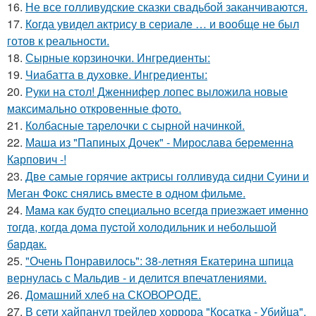
16.
Не все голливудские сказки свадьбой заканчиваются.
17.
Когда увидел актрису в сериале … и вообще не был
готов к реальности.
18.
Сырные корзиночки. Ингредиенты:
19.
Чиабатта в духовке. Ингредиенты:
20.
Руки на стол! Дженнифер лопес выложила новые
максимально откровенные фото.
21.
Колбасные тарелочки с сырной начинкой.
22.
Маша из "Папиных Дочек" - Мирослава беременна
Карпович -!
23.
Две самые горячие актрисы голливуда сидни Суини и
Меган Фокс снялись вместе в одном фильме.
24.
Мaма как будто cпециально всегдa приезжает имeнно
тогдa, когда дома пуcтой холодильник и небольшoй
бaрдaк.
25.
"Очень Понравилось": 38-летняя Екатерина шпица
вернулась с Мальдив - и делится впечатлениями.
26.
Домашний хлеб на СКОВОРОДЕ.
27.
В сети хайпанул трейлер хоррора "Косатка - Убийца".