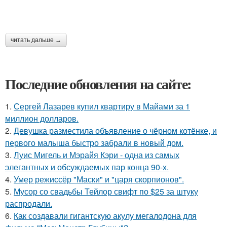
читать дальше →
Последние обновления на сайте:
1.
Сергей Лазарев купил квартиру в Майами за 1
миллион долларов.
2.
Девушка разместила объявление о чёрном котёнке, и
первого малыша быстро забрали в новый дом.
3.
Луис Мигель и Мэрайя Кэри - одна из самых
элегантных и обсуждаемых пар конца 90-х.
4.
Умер режиссёр "Маски" и "царя скорпионов".
5.
Мусор со свадьбы Тейлор свифт по $25 за штуку
распродали.
6.
Как создавали гигантскую акулу мегалодона для