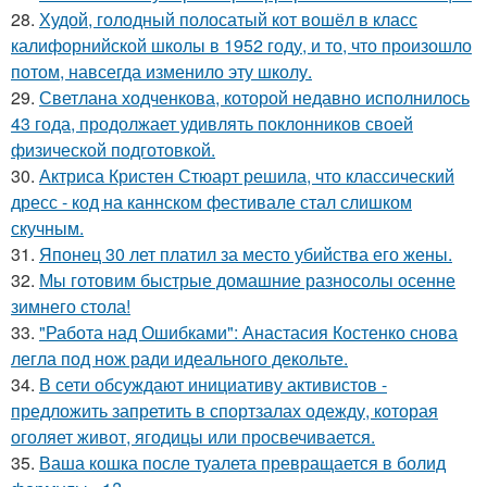
28.
Худой, голодный полосатый кот вошёл в класс
калифорнийской школы в 1952 году, и то, что произошло
потом, навсегда изменило эту школу.
29.
Светлана ходченкова, которой недавно исполнилось
43 года, продолжает удивлять поклонников своей
физической подготовкой.
30.
Актриса Кристен Стюарт решила, что классический
дресс - код на каннском фестивале стал слишком
скучным.
31.
Японец 30 лет платил за место убийства его жены.
32.
Мы готовим быстрые домашние разносолы осенне
зимнего стола!
33.
"Работа над Ошибками": Анастасия Костенко снова
легла под нож ради идеального декольте.
34.
В сети обсуждают инициативу активистов -
предложить запретить в спортзалах одежду, которая
оголяет живот, ягодицы или просвечивается.
35.
Ваша кошка после туалета превращается в болид