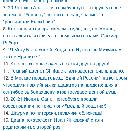
фильма "Мег: Монстр Глубины"?
7.
39-Летнюю Анастасию самбурскую, которую мы все
знаем по "Универу", в сети всё чаще называют
"российской Евой Грин".
8.
Кто зависал на оранжевом ютубе, тот, возможно,
натыкался на актрису с огромными глазами, Саммер
Роберт.
9.
"Я Могу Быть Умной, Когда это Нужно, но Мужчинам
это не Нравится".
10.
Актеры, которые очень похожи друг на друга!
11.
Темный цвет от Clinique стал известен очень давно.
12.
В Москве прошел съезд "Единой России", на котором
утвердили партийных кандидатов на предстоящих в
сентябре выборах депутатов государственной думы.
13.
20-21 Июня в Санкт-петербурге прошли
соревнования по триатлону "медный всадник 51.
14.
Шаурма по-питерски, пальчики оближешь!
15.
Диана пожарская и Иван Янковский стали
родителями во второй раз.