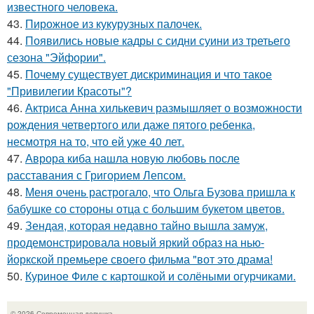
известного человека.
43.
Пирожное из кукурузных палочек.
44.
Появились новые кадры с сидни суини из третьего
сезона "Эйфории".
45.
Почему существует дискриминация и что такое
"Привилегии Красоты"?
46.
Актриса Анна хилькевич размышляет о возможности
рождения четвертого или даже пятого ребенка,
несмотря на то, что ей уже 40 лет.
47.
Аврора киба нашла новую любовь после
расставания с Григорием Лепсом.
48.
Меня очень растрогало, что Ольга Бузова пришла к
бабушке со стороны отца с большим букетом цветов.
49.
Зендая, которая недавно тайно вышла замуж,
продемонстрировала новый яркий образ на нью-
йоркской премьере своего фильма "вот это драма!
50.
Куриное Филе с картошкой и солёными огурчиками.
© 2026 Современная девушка