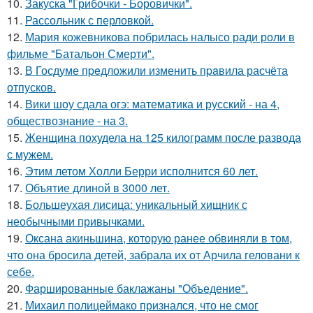
10.
Закуска "Грибочки - Боровички".
11.
Рассольник с перловкой.
12.
Мария кожевникова побрилась налысо ради роли в
фильме "Батальон Смерти".
13.
В Госдуме пpeдложили изменить пpaвила расчёта
отпусков.
14.
Вики шоу сдала огэ: математика и русский - на 4,
обществознание - на 3.
15.
Женщина похудела на 125 килограмм после развода
с мужем.
16.
Этим летом Холли Берри исполнится 60 лет.
17.
Объятие длиной в 3000 лет.
18.
Большеухая лисица: уникальный хищник с
необычными привычками.
19.
Оксана акиньшина, которую ранее обвиняли в том,
что она бросила детей, забрала их от Арчила геловани к
себе.
20.
Фаршированные баклажаны "Объедение".
21.
Михаил полицеймако признался, что не смог