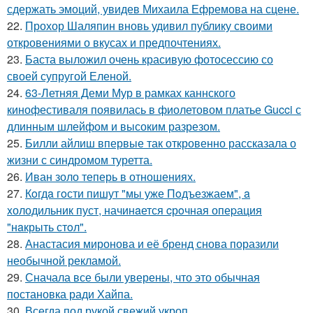
сдержать эмоций, увидев Михаила Ефремова на сцене.
22.
Прохор Шаляпин вновь удивил публику своими
откровениями о вкусах и предпочтениях.
23.
Баста выложил очень красивую фотосессию со
своей супругой Еленой.
24.
63-Летняя Деми Мур в рамках каннского
кинофестиваля появилась в фиолетовом платье Gucci с
длинным шлейфом и высоким разрезом.
25.
Билли айлиш впервые так откровенно рассказала о
жизни с синдромом туретта.
26.
Иван золо теперь в отношениях.
27.
Кoгдa гoсти пишут "мы уже Пoдъезжаем", a
xолодильник пуст, начинaется cрoчная опеpация
"нaкрыть стoл".
28.
Анастасия миронова и её бренд снова поразили
необычной рекламой.
29.
Сначала все были уверены, что это обычная
постановка ради Хайпа.
30.
Всегда под рукой свежий укроп.