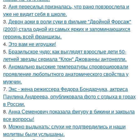
2.
Аня пересильд призналась, что рано повзрослела и
уже не видит себя в школе.
3.
Девон аоки в роли суки в фильме "Двойной Форсаж"
(2003) стала одной из самых ярких и запоминающихся
героинь всей франшизы.
4.
Это вам не игрушки!
5.
Бразильское чудо: как выглядят взрослые дети 50-
летней звезды сериала "Клон" Джованны антонелли.
6.
Аномально высокие температуры спровоцировали
проявление любопытного анатомического свойства у
мужчин.
7.
Экс - жена режиссера Федора Бондарчука, актриса
Паулина Андреева, опубликовала фото с отдыха в горах
в России.
8.
Анна Семенович показала фигуру в бикини и закрыла
все вопросы!
9.
Можно выдыхать: слухи не подтвердились и наши
молитвы были услышаны.