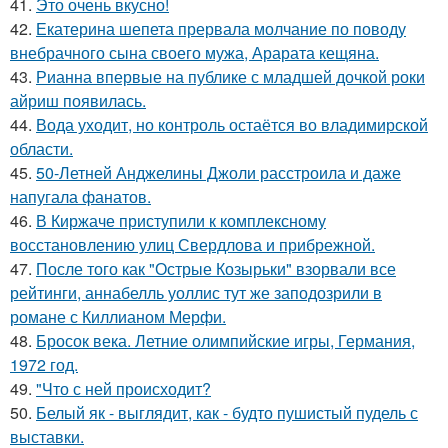
41.
Это очень вкусно!
42.
Екатерина шепета прервала молчание по поводу
внебрачного сына своего мужа, Арарата кещяна.
43.
Рианна впервые на публике с младшей дочкой роки
айриш появилась.
44.
Вода уходит, но контроль остаётся во владимирской
области.
45.
50-Летней Анджелины Джоли расстроила и даже
напугала фанатов.
46.
В Киржаче приступили к комплексному
восстановлению улиц Свердлова и прибрежной.
47.
После того как "Острые Козырьки" взорвали все
рейтинги, аннабелль уоллис тут же заподозрили в
романе с Киллианом Мерфи.
48.
Бросок века. Летние олимпийские игры, Германия,
1972 год.
49.
"Что с ней происходит?
50.
Белый як - выглядит, как - будто пушистый пудель с
выставки.