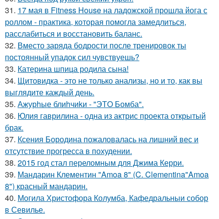
31.
17 мая в Fitness House на ладожской прошла йога с
роллом - практика, которая помогла замедлиться,
расслабиться и восстановить баланс.
32.
Вместо заряда бодрости после тренировок ты
постоянный упадок сил чувствуешь?
33.
Катерина шпица родила сына!
34.
Щитовидка - это не только анализы, но и то, как вы
выглядите каждый день.
35.
Ажурhые блиhчиkи - "ЭТO Бомба".
36.
Юлия гаврилина - одна из актрис проекта открытый
брак.
37.
Ксения Бородина пожаловалась на лишний вес и
отсутствие прогресса в похудении.
38.
2015 год стал переломным для Джима Керри.
39.
Мандарин Клементин "Amoa 8" (C. Clementina"Amoa
8") красный мандарин.
40.
Могила Христофора Колумба, Кафедральныи собор
в Севилье.