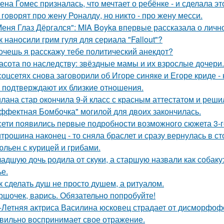
ена Гомес призналась, что мечтает о ребёнке - и сделала эт
 говорят про жену Роналду, но никто - про жену месси.
Меня Глаз Дёргался": MIA Boyka впервые рассказала о личн
к наносили грим гуля для сериала "Fallout"?
хочешь я расскажу тебе политический анекдот?
асота по наследству: звёздные мамы и их взрослые дочери.
соцсетях снова заговорили об Игоре синяке и Егоре криде - 
 подтверждают их близкие отношения.
лана стар окончила 9-й класс с красным аттестатом и реш
ффектная Бомбочка" могилой для двоих закончилась.
сети появились первые подробности возможного сюжета 3-го
трошина наконец - то сняла браслет и сразу вернулась в сто
льен с курицей и грибами.
адшую дочь родила от скуки, а старшую назвали как собак
ье.
к сделать душ не просто душем, а ритуалом.
ршочек, варись. Обязательно попробуйте!
-Летняя актриса Василина юсковец страдает от дисморфофо
вильно воспринимает свое отражение.