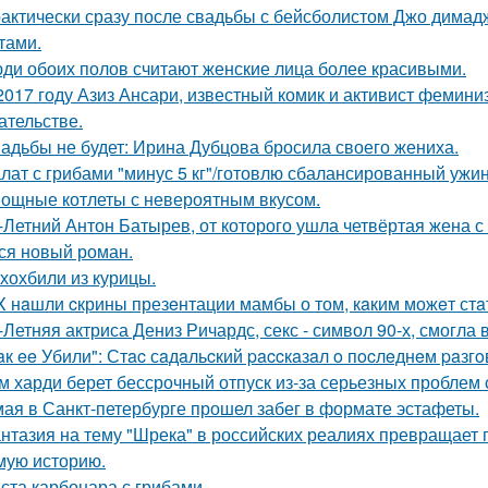
актически сразу после свадьбы с бейсболистом Джо димад
тами.
ди обоих полов считают женские лица более красивыми.
2017 году Азиз Ансари, известный комик и активист фемини
ательстве.
адьбы не будет: Ирина Дубцова бросила своего жениха.
лат с грибами "минус 5 кг"/готовлю сбалансированный ужин
ощные котлеты с невероятным вкусом.
-Летний Антон Батырев, от которого ушла четвёртая жена с 
ся новый роман.
хохбили из курицы.
X нaшли cкрины презeнтации мамбы о том, кaким можeт стa
-Летняя актриса Дениз Ричардс, секс - символ 90-х, смогла
aк ee Убили": Стac сaдaльcкий paccкaзaл o пocлeднeм paзг
м харди берет бессрочный отпуск из-за серьезных проблем 
мая в Санкт-петербурге прошел забег в формате эстафеты.
нтазия на тему "Шрека" в российских реалиях превращает г
мую историю.
ста карбонара с грибами.