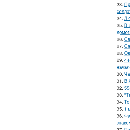
23.
Пр
солда
24.
Лю
25.
В 
домог
26.
Св
27.
Са
28.
Ов
29.
44
начал
30.
Ча
31.
В 
32.
55
33.
"Т
34.
То
35.
1 
36.
Фа
знако
37.
Па