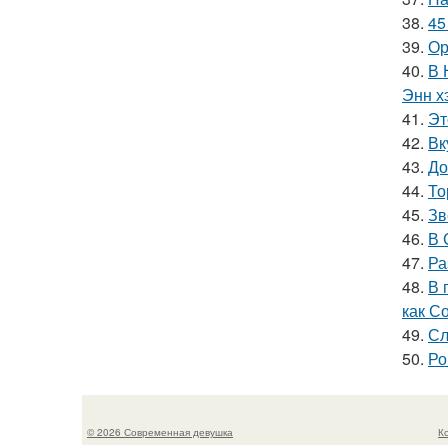
38.
45
39.
Ор
40.
В 
Энн х
41.
Эт
42.
Вк
43.
До
44.
То
45.
Зв
46.
В 
47.
Ра
48.
В 
как С
49.
Сл
50.
Ро
© 2026 Современная девушка
К