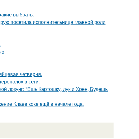
какие выбрать.
орую посетила исполнительница главной роли
.
но.
яйцевая четверня.
ереполох в сети.
кой лозунг: "Ешь Картошку, лук и Хрен, Будешь
ние Клаве коке ещё в начале года.