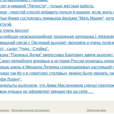
 лет и никакой "Лёгкости" - только жёсткая работа.
ехи - простой способ добавить пользу в рацион, если знать 
Нью-йорке состоялась премьера фильма "Мать Мария", кот
этэуэй.
о очень вкусно!
уснейшая низкокалорийная творожная запеканка с яблоком
машний смузи с Овсянкой выходит экономно и очень полез
рт - салат "Чудо - Слойка".
езда "Папиных Дочек" мирослава Карпович замуж выходит.
Санкт-петербурге впервые в истории России родилась одно
зрыв адель и Михаила Литвина спровоцировал настоящий п
годах так 80-х в советских столовых, можно было увидеть та
офи Лорен".
едопыты выяснили, что Дима Масленников сделал предложе
ман курцын не оформляет имущество на себя ….
онтакты
Пользовательское соглашение
Обратная связь