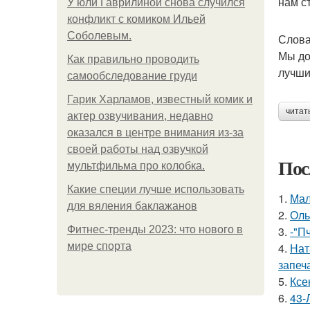
нам с
У юли Гаврилиной снова случился
конфликт с комиком Ильей
Соболевым.
Слова
Мы до
Как правильно проводить
лучши
самообследование груди
Гарик Харламов, известный комик и
читат
актер озвучивания, недавно
оказался в центре внимания из-за
своей работы над озвучкой
Пос
мультфильма про колобка.
Какие специи лучше использовать
1.
Мал
для вяления баклажанов
2.
Оль
Фитнес-тренды 2023: что нового в
3.
-"П
мире спорта
4.
Нат
запеч
5.
Ксе
6.
43-