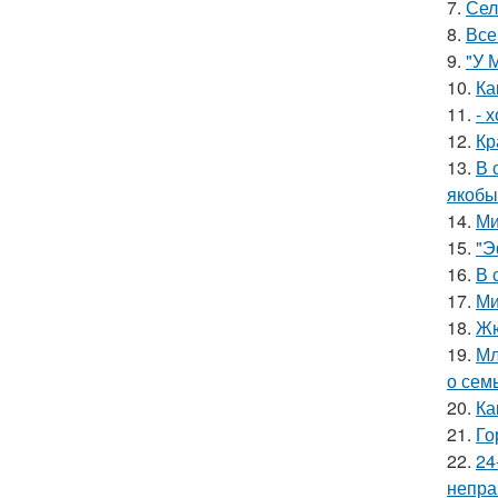
7.
Сел
8.
Все
9.
"У 
10.
Ка
11.
- 
12.
Кр
13.
В 
якобы
14.
Ми
15.
"Э
16.
В 
17.
Ми
18.
Жю
19.
Мл
о сем
20.
Ка
21.
Го
22.
24
непра