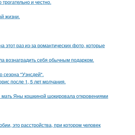
о трогательно и честно.
ой жизни.
на этот раз из-за романтических фото, которые
ила вознаградить себя обычным подарком.
 сезона "Уэнсдей".
рис после 1, 5 лет молчания.
у: мать Яны кошкиной шокировала откровениями
бии, это расстройства, при котором человек