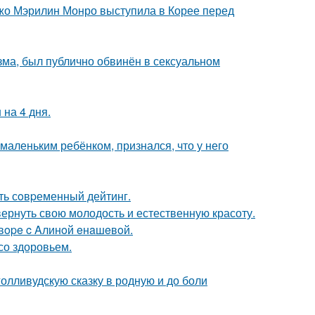
жо Мэрилин Монро выступила в Корее перед
зма, был публично обвинён в сексуальном
 на 4 дня.
маленьким ребёнком, признался, что у него
ть сoвpеменный дейтинг.
 вернуть свою молодость и естественную красоту.
oвope c Aлинoй eнaшeвoй.
со здоровьем.
олливудскую сказку в родную и до боли