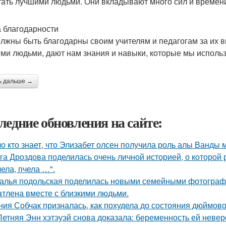
тать лучшими людьми. Они вкладывают много сил и времени
 благодарности
лжны быть благодарны своим учителям и педагогам за их в
ми людьми, дают нам знания и навыки, которые мы использ
ь дальше →
ледние обновления на сайте:
о кто знает, что Элизабет олсен получила роль алы Ванды 
га Дроздова поделилась очень личной историей, о которой 
чела, пчела …".
алья подольская поделилась новыми семейными фотографи
атлена вместе с близкими людьми.
ния Собчак призналась, как похудела до состояния дюймово
Летняя Энн хэтэуэй снова доказала: беременность ей невер