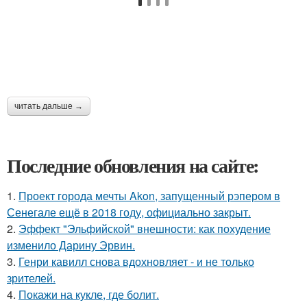
читать дальше →
Последние обновления на сайте:
1.
Проект города мечты Akon, запущенный рэпером в
Сенегале ещё в 2018 году, официально закрыт.
2.
Эффект "Эльфийской" внешности: как похудение
изменило Дарину Эрвин.
3.
Генри кавилл снова вдохновляет - и не только
зрителей.
4.
Покажи на кукле, где болит.