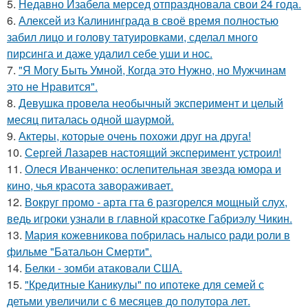
5.
Недавно Изабела мерсед отпраздновала свои 24 года.
6.
Алексей из Калининграда в своё время полностью
забил лицо и голову татуировками, сделал много
пирсинга и даже удалил себе уши и нос.
7.
"Я Могу Быть Умной, Когда это Нужно, но Мужчинам
это не Нравится".
8.
Девушка провела необычный эксперимент и целый
месяц питалась одной шаурмой.
9.
Актеры, которые очень похожи друг на друга!
10.
Сергей Лазарев настоящий эксперимент устроил!
11.
Олеся Иванченко: ослепительная звезда юмора и
кино, чья красота завораживает.
12.
Вокруг промо - арта гта 6 разгорелся мощный слух,
ведь игроки узнали в главной красотке Габриэлу Чикин.
13.
Мария кожевникова побрилась налысо ради роли в
фильме "Батальон Смерти".
14.
Белки - зомби атаковали США.
15.
"Кредитные Каникулы" по ипотеке для семей с
детьми увеличили с 6 месяцев до полутора лет.