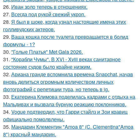
26.
Иван золо теперь в отношениях.
27.
Всегда под рукой свежий укроп.
28.
Я был в шоке, когда узнал настоящие имена этих
голливудских актеров.
29.
Ваша кошка после туалета превращается в болид
формулы - 1?
30.
"Голые Платья" Met Gala 2026.
31.
"Корабли Чумы". В XVI - Xviii веках санитарное
состояние судов было крайне низким.
32.
Ариана гранде вспомнила времена Snapchat, начав
вновь делиться огромным количеством личных
фотографий с репетиции тура, но теперь в ig.
33.
Екатерина Климова поделилась кадрами с отдыха на
Мальдивах и вызвала бурную реакцию поклонников.
34.
Vogue подтвердил, что Гарри стайлз и Зои кравиц
официально помолвлены.
35.
Мандарин Клементин "Amoa 8" (C. Clementina"Amoa
8") красный мандарин.