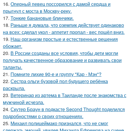
16.
Оперный певец поссорился с дамой сердца и
прыгнул с моста в Москву-реку.
17.
Тонкие банановые блинчики.
18.
Раньше я думала, что оземпик действует одинаково
на всех: сделал укол - аппетит пропал - вес пошёл вниз.
19.
Наш организм простые и естественные решения
обожает.
20.
В России созданы все условия, чтобы дети могли
получать качественное образование и развивать свои
таланты.
21.
Помните лихие 90-е и группу "Кар - Мэн"?
22.
Сестра ольги бузовой пол будущего ребёнка
раскрыла.
23.
Ветеринар из артема в Таиланде после знакомства с
мужчиной исчезла.
24.
Скутер Браун в подкасте Second Thought поделился
подробностями о своих отношениях.
25.
Михаил полицеймако признался, что не смог
сдержать эмоций, увидев Михаила Ефремова на сцене.