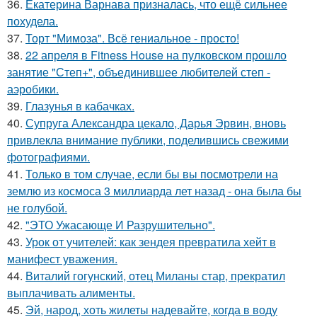
36.
Екатерина Варнава призналась, что ещё сильнее
похудела.
37.
Торт "Мимоза". Всё гениальное - просто!
38.
22 апреля в Fitness House на пулковском прошло
занятие "Степ+", объединившее любителей степ -
аэробики.
39.
Глазунья в кабачках.
40.
Супруга Александра цекало, Дарья Эрвин, вновь
привлекла внимание публики, поделившись свежими
фотографиями.
41.
Только в том случае, если бы вы посмотрели на
землю из космоса 3 миллиарда лет назад - она была бы
не голубой.
42.
"ЭТО Ужасающе И Разрушительно".
43.
Урок от учителей: как зендея превратила хейт в
манифест уважения.
44.
Виталий гогунский, отец Миланы стар, прекратил
выплачивать алименты.
45.
Эй, народ, хоть жилеты надевайте, когда в воду