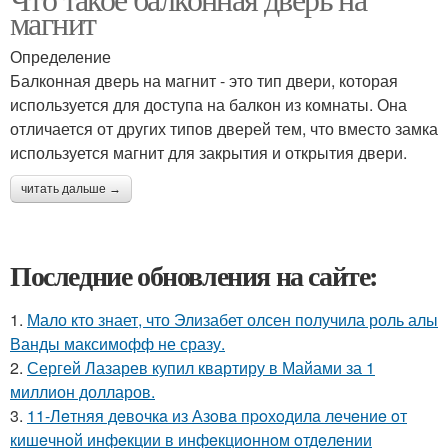
магнит
Определение
Балконная дверь на магнит - это тип двери, которая
используется для доступа на балкон из комнаты. Она
отличается от других типов дверей тем, что вместо замка
используется магнит для закрытия и открытия двери.
читать дальше →
Последние обновления на сайте:
1.
Мало кто знает, что Элизабет олсен получила роль алы
Ванды максимофф не сразу.
2.
Сергей Лазарев купил квартиру в Майами за 1
миллион долларов.
3.
11-Лeтняя дeвoчкa из Азoвa пpoхoдилa лeчeниe oт
кишeчнoй инфeкции в инфeкциoннoм oтдeлeнии