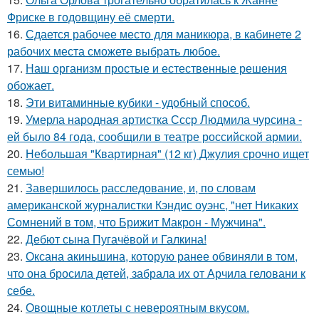
Фриске в годовщину её смерти.
16.
Сдается рабочее место для маникюра, в кабинете 2
рабочих места сможете выбрать любое.
17.
Наш организм простые и естественные решения
обожает.
18.
Эти витаминные кубики - удобный способ.
19.
Умерла народная артистка Ссср Людмила чурсина -
ей было 84 года, сообщили в театре российской армии.
20.
Небольшая "Квартирная" (12 кг) Джулия срочно ищет
семью!
21.
Завершилось расследование, и, по словам
американской журналистки Кэндис оуэнс, "нет Никаких
Сомнений в том, что Брижит Макрон - Мужчина".
22.
Дебют сына Пугачёвой и Галкина!
23.
Оксана акиньшина, которую ранее обвиняли в том,
что она бросила детей, забрала их от Арчила геловани к
себе.
24.
Овощные котлеты с невероятным вкусом.