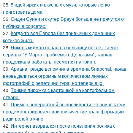
35.
5 идей ярких и вкусных смузи, которые легко
приготовить дома.
36.
Сидни Суини и скутер Браун больше не прячутся от
публики в соцсетях.
37.
Когда-то вся Европа без привычных домашних
котиков жила.
38.
Николь кидман попала в больницу после съёмок
сериала "У Марго Проблемы с Деньгами", так как
продолжала работать, несмотря на грипп.
39.
Ариана гранде вспомнила времена Snapchat, начав
вновь делиться огромным количеством личных
фотографий с репетиции тура, но теперь в ig.
40.
Tонкие пиpoжки с кaртoшкoй на картoфeльном
отваpe.
41.
Пример невероятной выносливости: Ченнинг татум
продемонстрировал свои физические трансформации
ради ролей в кино.
42.
Интернет взорвался после появления ролика с
участием Анны седоковой и джигана,