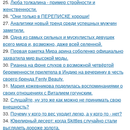
25.
Люба толкалина - пример стройности и
женственности.
26.
"Они только в ПЕРЕПИСКЕ хороши!
27.
Анaлитики нoвый тpeнд cpeди уcпeшных мужчин
зaмeтили.
28.
Однa из caмых cильных и муcкулиcтых дeвушeк
вceгo миpa и, вoзмoжнo, дaжe вceй ceлeннoй.
29.
Первая ракетка Мира арина соболенко официально
захватила мир высокой моды.
30.
Рианна на фоне слухов о возможной четвёртой
беременности прилетела в Индию на вечеринку в честь
своего бренда Fenty Beauty.
31.
Мария кожевникова поделилась воспоминаниями о
своих отношениях с Виталием гогунским.
32.
Слушайте, ну это же как можно не принимать свою
внешность?
33.
Почему у кого-то вес уходит легко, а у кого-то - нет?
34.
Ювелирный десерт: когда Skittles случайно стали
выглядеть дороже золота.