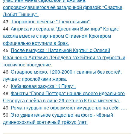
сопровождавшегося её загадочной фразой: "Счастье
Любит Тишину".
43.
Творожное печенье "Треугольники".
44.
Актриса из сериала "Дневники Вампира" Кэндис
аккола вместе с партнером Стивеном Крюгером
официально вступили в брак.
45.
После выпуска "Натальной Карты" с Олесей
Иванченко Артемия Лебедева захейтили за грубость и
токсичное поведение.
46.
Отварное мяско. 1200-2000 г свинины без костей,
лучше с прослойками жирка.
47.
Кабачковая закуска "К Пиву".
48.
Фанаты "Гарри Поттера" нашли своего идеального
Северуса снейпа в лице 29-летнего Юэна митчелла.
49.
Роман курцын не оформляет имущество на себя ….
50.
Это удивительное существо на фото - чёрный
длиннохохлый зонтичный трёхус (лат.