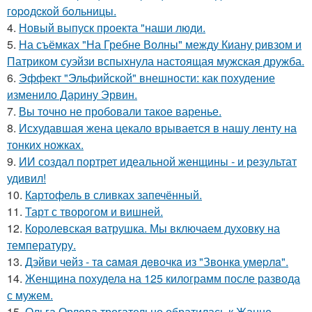
гopoдcкoй бoльницы.
4.
Новый выпуск проекта "наши люди.
5.
На съёмках "На Гребне Волны" между Киану ривзом и
Патриком суэйзи вспыхнула настоящая мужская дружба.
6.
Эффект "Эльфийской" внешности: как похудение
изменило Дарину Эрвин.
7.
Вы точно не пробовали такое варенье.
8.
Исхудавшая жена цекало врывается в нашу ленту на
тонких ножках.
9.
ИИ создал портрет идеальной женщины - и результат
удивил!
10.
Картофель в сливках запечённый.
11.
Тарт с творогом и вишней.
12.
Королевская ватрушка. Мы включаем духовку на
температуру.
13.
Дэйви чeйз - тa caмaя дeвoчкa из "Звoнкa умepлa".
14.
Женщина похудела на 125 килограмм после развода
с мужем.
15.
Ольга Орлова трогательно обратилась к Жанне