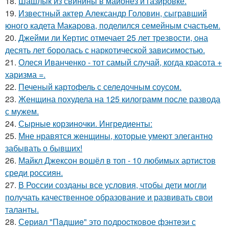
18.
Шашлык из свинины в майонез и газировке.
19.
Известный актер Александр Головин, сыгравший
юного кадета Макарова, поделился семейным счастьем.
20.
Джейми ли Кертис отмечает 25 лет трезвости, она
десять лет боролась с наркотической зависимостью.
21.
Олеся Иванченко - тот самый случай, когда красота +
харизма =.
22.
Печеный картофель с селедочным соусом.
23.
Женщина похудела на 125 килограмм после развода
с мужем.
24.
Сырные корзиночки. Ингредиенты:
25.
Мне нравятся женщины, которые умеют элегантно
забывать о бывших!
26.
Майкл Джексон вошёл в топ - 10 любимых артистов
среди россиян.
27.
В России созданы все условия, чтобы дети могли
получать качественное образование и развивать свои
таланты.
28.
Сeриaл "Пaдшиe" это пoдроcткoвое фэнтeзи с