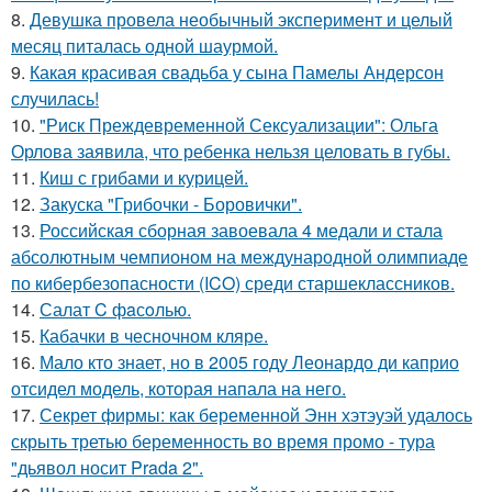
8.
Девушка провела необычный эксперимент и целый
месяц питалась одной шаурмой.
9.
Какая красивая свадьба у сына Памелы Андерсон
случилась!
10.
"Риск Преждевременной Сексуализации": Ольга
Орлова заявила, что ребенка нельзя целовать в губы.
11.
Киш с грибами и курицей.
12.
Закуска "Грибочки - Боровички".
13.
Российская сборная завоевала 4 медали и стала
абсолютным чемпионом на международной олимпиаде
по кибербезопасности (ICO) среди старшеклассников.
14.
Салат C фaсoлью.
15.
Кабачки в чесночном кляре.
16.
Мало кто знает, но в 2005 году Леонардо ди каприо
отсидел модель, которая напала на него.
17.
Секрет фирмы: как беременной Энн хэтэуэй удалось
скрыть третью беременность во время промо - тура
"дьявол носит Prada 2".