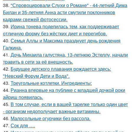
38.
"Спровоцировали Слухи о Романе" - 44-летний Дима
Билан и 35-летняя Анна асти смутили поклонников
кадрами свежей фотосессии.
39.
Ирина тонева поделилась тем, как поддерживает
отличную форму без жёстких диет и перегибов.
40.
Семья Аллы и Максима празднует день рождения
Галкина.
41.
Дочь Михаила галустяна, 13-летнюю Эстеллу, начали
травить в сети за её внешность.
42.
Будущее детского плавания рождается здесь:
"Невский Форум Дети и Вода".
43.
Треугольные котлетки. Ингредиенты:
44.
Рианна впервые на публике с младшей дочкой роки
айриш появилась.
45.
В том случае, если в вашей тарелке только один цвет
- организм недополучает важные витамины.
46.
Малосольные огурчики без рассола.
47.
Сок для ….