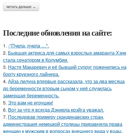
читать дальше →
Последние обновления на сайте:
1.
-"Пчела, пчела …".
2.
Бывшая актриса для самых взрослых амаранта Хэнк
стала сенатором в Колумбии.
3.
Настя Макаревич и её бывший супруг поженились на
борту круизного лайнера.
4.
Айза лилуна впервые рассказала, что за два месяца
до беременности вторым сыном у неё случилась
замершая беременность.
5.
Это вам не игрушки!
6.
Вот за что я всегда Дэниела крэйга уважал.
7.
Последовав примеру скандинавских стран,
администрация немецкой столицы приравняла права
женщин к мужским в вопросах внешнего вида у воды.