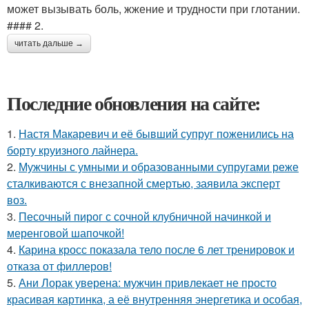
может вызывать боль, жжение и трудности при глотании.
#### 2.
читать дальше →
Последние обновления на сайте:
1.
Настя Макаревич и её бывший супруг поженились на
борту круизного лайнера.
2.
Мужчины с умными и образованными супругами реже
сталкиваются с внезапной смертью, заявила эксперт
воз.
3.
Песочный пирог с сочной клубничной начинкой и
меренговой шапочкой!
4.
Карина кросс показала тело после 6 лет тренировок и
отказа от филлеров!
5.
Ани Лорак уверена: мужчин привлекает не просто
красивая картинка, а её внутренняя энергетика и особая,