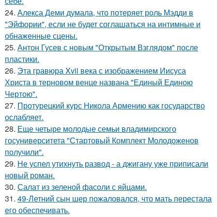
себе.
24.
Алекса Деми думала, что потеряет роль Мэдди в
"Эйфории", если не будет соглашаться на интимные и
обнаженные сцены.
25.
Антон Гусев с новым "Открытым Взглядом" после
пластики.
26.
Эта гравюра Xvii века с изображением Иисуса
Христа в терновом венце названа "Единый Единою
Чертою".
27.
Протурецкий курс Никола Армению как государство
ослабляет.
28.
Еще четыре молодые семьи владимирского
госуниверситета "Стартовый Комплект Молодоженов
получили".
29.
Не успел утихнуть развод - а джигану уже приписали
новый роман.
30.
Салат из зеленой фасоли с яйцами.
31.
49-Летний сын шер пожаловался, что мать перестала
его обеспечивать.