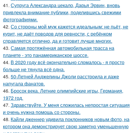
41.
Супруга Александра цекало, Дарья Эрвин, вновь
привлекла внимание публики, поделившись свежими
фотографиями.
42.
Со стороны мой муж кажется идеальным: не пьёт, не
курит, не даёт поводов для ревности, с ребёнком
справляется отлично, да и готовит лучше многих.
43.
Самая протяжённая автомобильная трасса на
планете - это панамериканское шоссе.
44.
В 2020 году всё окончательно сломалось - я просто
больше не тянула всё одна.
45.
50-Летней Анджелины Джоли расстроила и даже
напугала фанатов.
46.
Бросок века. Летние олимпийские игры, Германия,
1972 год.
47.
Здравствуйте. У меня сложилась непростая ситуация
и очень нужна помощь со стороны.
48.
Кайли дженнер удивила поклонников новым фото, на
котором она демонстрирует свою заметно уменьшенную