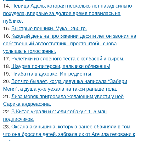
14.
Певица Адель, которая несколько лет назад сильно
похудела, впервые за долгое время появилась на
публике.
15.
Быстрые пончики. Мука - 250 гр.
16.
Каждый день на протяжении десяти лет он звонил на
собственный автоответчик - просто чтобы снова
услышать голос жены.
17.
Рулетики из слоеного теста с колбасой и сыром.
18.
Шаурма по-питерски, пальчики оближешь!
19.
Чиабатта в духовке. Ингредиенты:
20.
Вот что бывает, когда девушка написала "Забери
Меня", а душа уже уехала на такси раньше тела.
21.
Лиза моряк пригрозила желающим увести у неё
Сарика андреасяна.
22.
В Китае украли и съели собаку с 1, 5 млн
подписчиков.
23.
Оксана акиньшина, которую ранее обвиняли в том,
что она бросила детей, забрала их от Арчила геловани к