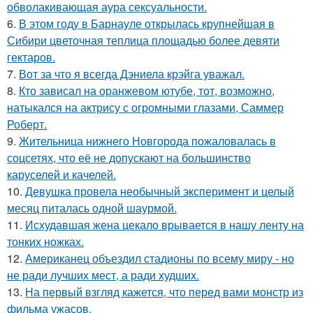
обволакивающая аура сексуальности.
6.
В этом году в Барнауле открылась крупнейшая в
Сибири цветочная теплица площадью более девяти
гектаров.
7.
Вот за что я всегда Дэниела крэйга уважал.
8.
Кто зависал на оранжевом ютубе, тот, возможно,
натыкался на актрису с огромными глазами, Саммер
Роберт.
9.
Жительница нижнего Новгорода пожаловалась в
соцсетях, что её не допускают на большинство
каруселей и качелей.
10.
Девушка провела необычный эксперимент и целый
месяц питалась одной шаурмой.
11.
Исхудавшая жена цекало врывается в нашу ленту на
тонких ножках.
12.
Американец объездил стадионы по всему миру - но
не ради лучших мест, а ради худших.
13.
На первый взгляд кажется, что перед вами монстр из
фильма ужасов.