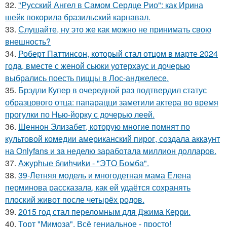
32.
"Русский Ангел в Самом Сердце Рио": как Ирина
шейк покорила бразильский карнавал.
33.
Слушайте, ну это же как можно не принимать свою
внешность?
34.
Роберт Паттинсон, который стал отцом в марте 2024
года, вместе с женой сьюки уотерхаус и дочерью
выбрались поесть пиццы в Лос-анджелесе.
35.
Брэдли Купер в очередной раз подтвердил статус
образцового отца: папарацци заметили актера во время
прогулки по Нью-йорку с дочерью леей.
36.
Шеннон Элизабет, которую многие помнят по
культовой комедии американский пирог, создала аккаунт
на Onlyfans и за неделю заработала миллион долларов.
37.
Ажурhые блиhчиkи - "ЭТO Бомба".
38.
39-Летняя модель и многодетная мама Елена
перминова рассказала, как ей удаётся сохранять
плоский живот после четырёх родов.
39.
2015 год стал переломным для Джима Керри.
40.
Торт "Мимоза". Всё гениальное - просто!