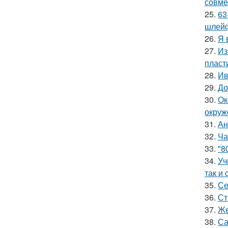
совме
25.
63
шлейф
26.
Я 
27.
Из
пласт
28.
Ив
29.
До
30.
Ок
окруж
31.
Ан
32.
Ча
33.
"8
34.
Уч
так и 
35.
Се
36.
Ст
37.
Же
38.
Са