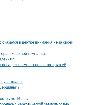
о оказался в центре внимания из-за своей
чера в хорошей компании.
явления?
 посадила самолёт после того, как её
ли услышаны.
"Вершины"?
есте уже 16 лет.
боролась с наркотической зависимостью.