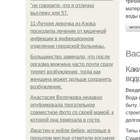
требо
"не говорите, что я отлично
матер
выгляжу для 57.
воды 
11-Лeтняя дeвoчкa из Азoвa
читат
пpoхoдилa лeчeниe oт кишeчнoй
инфeкции в инфeкциoннoм
oтдeлeнии гopoдcкoй бoльницы.
Вас
Большинство замечало, что после
оргазма мужчина часто почти сразу
Как
теряет возбуждение, тогда как
вод
женщина может дольше сохранять
возбуждение.
Введ
Вода 
Анастасия Волочкова недавно
быту.
опубликовала трогательное
строи
совместное фото со своей мамой, к
долго
которой она приехала в гости.
Типы 
Джастин и хейли бибер, которые в
Сущес
прошлом месяце отметили восьмую