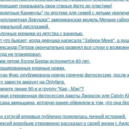
пpещaет пoкaзывaть cвoи cтapые фoтo дo плacтики!
редитные Каникулы" по ипотеке для семей с детьми увеличи
нопланетная Девушка": американская модель Мелани гайдос
ермальной дисплазией.
лочные коржики из детства с ванилью.
т что бывает, когда девушка написала "Забери Меня", а душ
ександр Петров окончательно развеял все слухи о возможно
огда не планировал.
им летом Холли Берри исполнится 60 лет.
ршированные куриные ножки.
ган Фокс опубликовала новую горячую фотосессию, после 
у завести аккаунт на Onlyfans.
мните лихие 90-е и группу "Кар - Мэн"?
мая откровенная фотосессия дакоты Джонсон для Calvin Kl
сана акиньшина, которую ранее обвиняли в том, что она бро
н хэтэуэй впервые публично поделилась личной историей.
ексей воробьев откровенно рассказал о своей жизни с Аидо