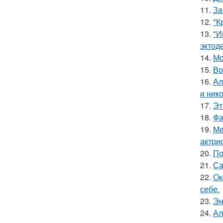
11.
Зa
12.
"К
13.
"И
эктод
14.
Мо
15.
Во
16.
Ал
и ник
17.
Эт
18.
Фа
19.
Ме
актрис
20.
По
21.
Са
22.
Ок
себе.
23.
Эн
24.
Ал