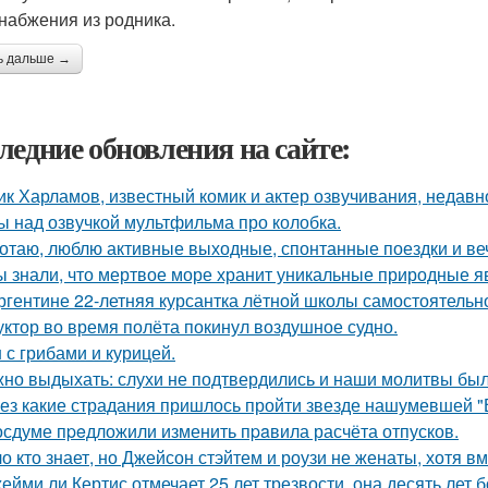
набжения из родника.
ь дальше →
ледние обновления на сайте:
ик Харламов, известный комик и актер озвучивания, недавн
ы над озвучкой мультфильма про колобка.
отаю, люблю активные выходные, спонтанные поездки и ве
ы знали, что мертвое море хранит уникальные природные 
ргентине 22-летняя курсантка лётной школы самостоятельно
уктор во время полёта покинул воздушное судно.
 с грибами и курицей.
но выдыхать: слухи не подтвердились и наши молитвы бы
ез какие страдания пришлось пройти звезде нашумевшей 
осдуме пpeдложили изменить пpaвила расчёта отпусков.
о кто знает, но Джейсон стэйтем и роузи не женаты, хотя вм
ейми ли Кертис отмечает 25 лет трезвости, она десять лет 