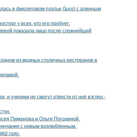
илась в фиолетовом платье Gucci с длинным
сторг у всех, кто его пробует.
олевой показала лицо после сложнейшей
 одном из модных столичных ресторанов в
екламой.
, и ученики не смогут отвести от неё взгляд -
стун.
ксея Пиманова и Ольги Погодиной.
венчания с новым возлюбленным.
62 году.