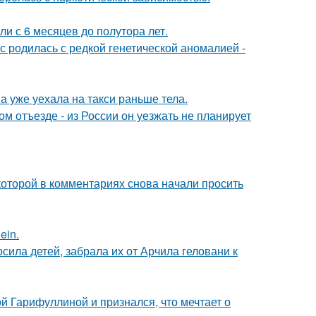
ли с 6 месяцев до полутора лет.
 родилась с редкой генетической аномалией -
а уже уехала на такси раньше тела.
м отъезде - из России он уезжать не планирует
которой в комментариях снова начали просить
ein.
сила детей, забрала их от Арчила геловани к
й Гарифуллиной и признался, что мечтает о