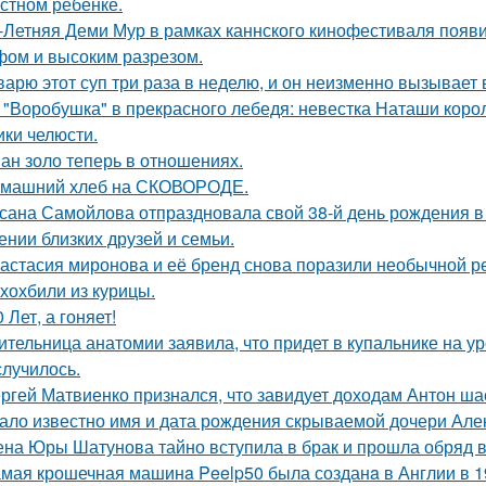
стном ребенке.
-Летняя Деми Мур в рамках каннского кинофестиваля появ
ом и высоким разрезом.
варю этот суп три раза в неделю, и он неизменно вызывает во
 "Воробушка" в прекрасного лебедя: невестка Наташи кор
ики челюсти.
ан золо теперь в отношениях.
машний хлеб на СКОВОРОДЕ.
сана Самойлова отпраздновала свой 38-й день рождения в
ении близких друзей и семьи.
астасия миронова и её бренд снова поразили необычной р
хохбили из курицы.
0 Лет, а гоняет!
ительница анатомии заявила, что придет в купальнике на урок
случилось.
ргей Матвиенко признался, что завидует доходам Антон ша
ало известно имя и дата рождения скрываемой дочери Але
на Юры Шатунова тайно вступила в брак и прошла обряд 
мая крошечная машинa Peelp50 была созданa в Англии в 19