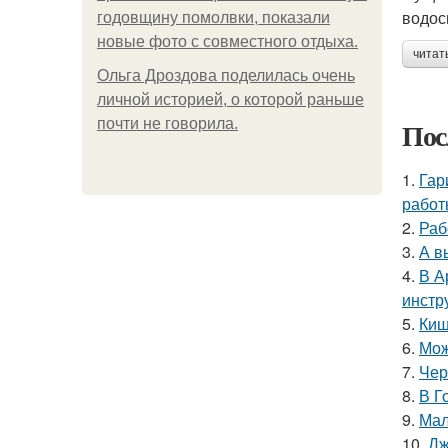
водос
годовщину помолвки, показали
новые фото с совместного отдыха.
читат
Ольга Дроздова поделилась очень
личной историей, о которой раньше
почти не говорила.
Пос
1.
Гар
работ
2.
Раб
3.
А в
4.
В А
инстр
5.
Киш
6.
Мож
7.
Чер
8.
В Г
9.
Мал
10.
Дж