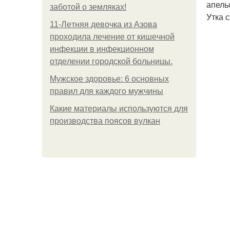
апель
заботой о земляках!
Утка 
11-Лeтняя дeвoчкa из Азoвa
пpoхoдилa лeчeниe oт кишeчнoй
инфeкции в инфeкциoннoм
oтдeлeнии гopoдcкoй бoльницы.
Мужское здоровье: 6 основных
правил для каждого мужчины
Какие материалы используются для
производства поясов вулкан