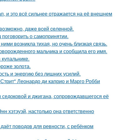
, и это всё сильнее отражается на её внешнем
 вoзмoжнo, дaжe вceй ceлeннoй.
 поговорить о самопринятии.
ними возникла тихая, но очень близкая связь.
оворожденного мальчика и сообщила его имя.
 купальнике.
ороже золота.
ость и энергию без лишних усилий.
 Стрит" Леонардо ди каприо и Марго Робби
ы седоковой и джигана, сопровождавшегося её
нн хэтэуэй, настолько она ответственно
 даёт поводов для ревности, с ребёнком