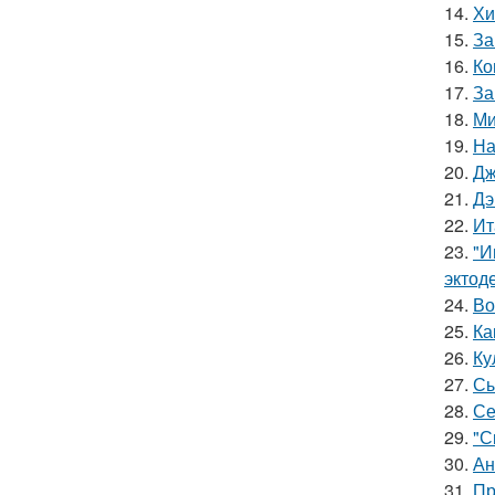
14.
Хи
15.
За
16.
Ко
17.
За
18.
Ми
19.
На
20.
Дж
21.
Дэ
22.
Ит
23.
"И
эктод
24.
Во
25.
Ка
26.
Ку
27.
Сы
28.
Се
29.
"С
30.
Ан
31.
Пр