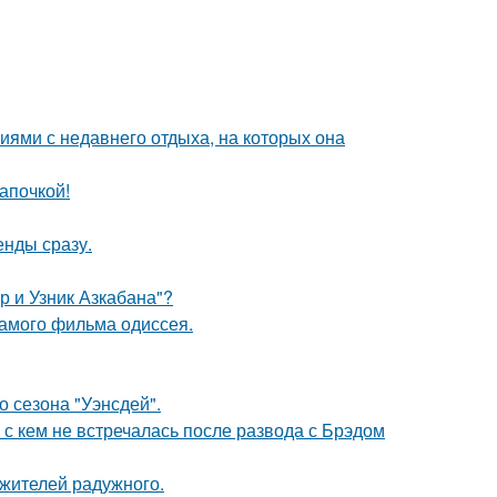
ями с недавнего отдыха, на которых она
апочкой!
енды сразу.
р и Узник Азкабана"?
самого фильма одиссея.
 сезона "Уэнсдей".
 с кем не встречалась после развода с Брэдом
 жителей радужного.