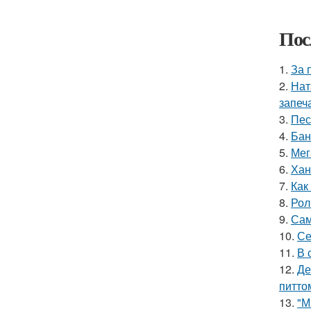
Пос
1.
За 
2.
Нат
запеч
3.
Пес
4.
Бан
5.
Мег
6.
Хан
7.
Как
8.
Рол
9.
Сам
10.
Се
11.
В 
12.
Де
питто
13.
"М