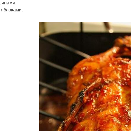
синами.
с яблоками.