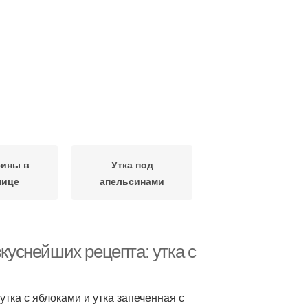
сины в
Утка под
нице
апельсинами
вкуснейших рецепта: утка с
утка с яблоками и утка запеченная с