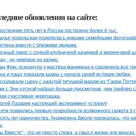
ледние обновления на сайте:
последние пять лет в России построено более 6 тыс.
алья подольская поделилась новыми семейными фотографи
атлена вместе с близкими людьми.
очный пирог с сочной клубничной начинкой и меренговой ш
ан - не чемпион по калию.
ан Фокс психанула у мастера маникюра и соединила все тр
на и пашу показали кадры с начала своей истории любви.
 создавали сцену с надутой тетушкой мардж из "Гарри Потте
ик с Энн хэтэуэй набрал больше просмотров, чем трейлер 
ая счастливая черепашка.
ргей Лазарев настоящий эксперимент устроил!
сети появились первые подробности возможного сюжета 3-го
сять лет одиночества: Анджелина Джоли призналась, что ни
м.
ы Вместе" - это не просто слова, а смысл жизни для многих