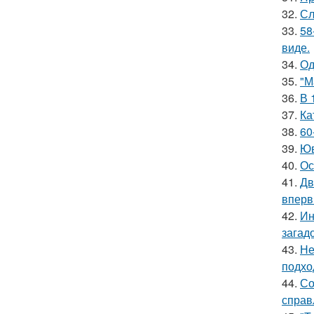
32.
Сл
33.
58
виде.
34.
Од
35.
"М
36.
В 
37.
Ка
38.
60
39.
Юв
40.
Ос
41.
Дв
вперв
42.
Ин
загад
43.
Не
подхо
44.
Со
справ