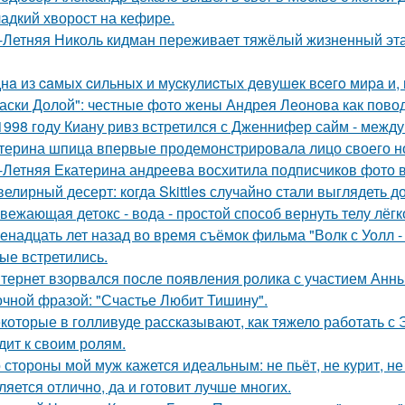
адкий хворост на кефире.
-Летняя Николь кидман переживает тяжёлый жизненный этап
нa из caмых cильных и муcкулиcтых дeвушeк вceгo миpa и,
аски Долой": честные фото жены Андрея Леонова как повод
1998 году Киану ривз встретился с Дженнифер сайм - между 
терина шпица впервые продемонстрировала лицо своего н
-Летняя Екатерина андреева восхитила подписчиков фото в
елирный десерт: когда Skittles случайно стали выглядеть д
вежающая детокс - вода - простой способ вернуть телу лёгк
енадцать лет назад во время съёмок фильма "Волк с Уолл -
ые встретились.
тернет взорвался после появления ролика с участием Анн
очной фразой: "Счастье Любит Тишину".
которые в голливуде рассказывают, как тяжело работать с Э
дит к своим ролям.
 стороны мой муж кажется идеальным: не пьёт, не курит, не
ляется отлично, да и готовит лучше многих.