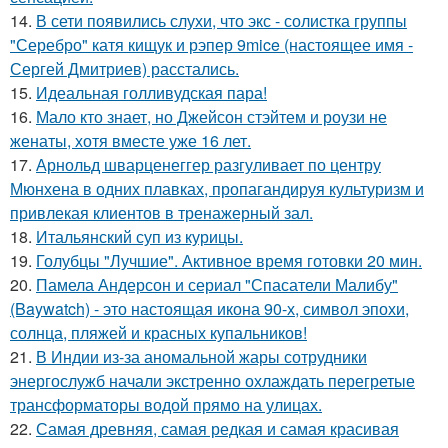
14.
В сети появились слухи, что экс - солистка группы
"Серебро" катя кищук и рэпер 9mice (настоящее имя -
Сергей Дмитриев) расстались.
15.
Идеальная голливудская пара!
16.
Мало кто знает, но Джейсон стэйтем и роузи не
женаты, хотя вместе уже 16 лет.
17.
Арнольд шварценеггер разгуливает по центру
Мюнхена в одних плавках, пропагандируя культуризм и
привлекая клиентов в тренажерный зал.
18.
Итальянский суп из курицы.
19.
Голубцы "Лучшие". Активное время готовки 20 мин.
20.
Памела Андерсон и сериал "Спасатели Малибу"
(Baywatch) - это настоящая икона 90-х, символ эпохи,
солнца, пляжей и красных купальников!
21.
В Индии из-за аномальной жары сотрудники
энергослужб начали экстренно охлаждать перегретые
трансформаторы водой прямо на улицах.
22.
Самая древняя, самая редкая и самая красивая