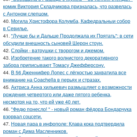
комик Виктория Складчикова призналась, что развелась
с Антоном слепцом.
40.
Могила Христофора Колумба, Кафедральныи собор
в Севилье.
41.
"Лучше бы и Дальше Продолжала их Прятать": в сети
обсудили внешность сыновей Шерон стоун.
42.
Слойки - ватрушки с творогом и джемом.
43.
Изобретение такого волнистого декоративного
забора приписывают Томасу Джефферсону.
44.
В 56 Дженнифер Лопес с лёгкостью захватила все
внимание на Coachella в перьях и стразах.
45.
Актриса Анна хилькевич размышляет о возможности
рождения четвертого или даже пятого ребенка,
несмотря на то, что ей уже 40 лет.
46.
"Федю понесло! " - новый роман фёдора Бондарчука
взорвал соцсети.
47.
Новая пара в инфополе: Клава кока подтвердила
роман с Дима Масленников.