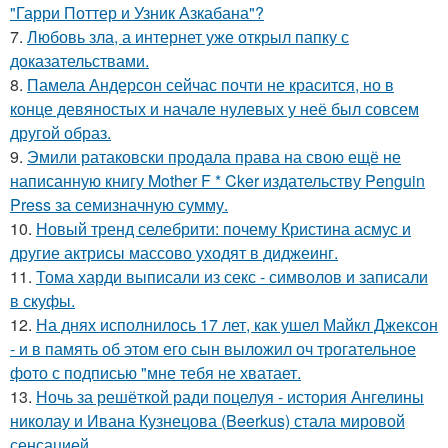
"Гарри Поттер и Узник Азкабана"?
7.
Любовь зла, а интернет уже открыл папку с
доказательствами.
8.
Памела Андерсон сейчас почти не красится, но в
конце девяностых и начале нулевых у неё был совсем
другой образ.
9.
Эмили ратаковски продала права на свою ещё не
написанную книгу Mother F * Cker издательству Penguin
Press за семизначную сумму.
10.
Новый тренд селебрити: почему Кристина асмус и
другие актрисы массово уходят в диджеинг.
11.
Тома харди выписали из секс - символов и записали
в скуфы.
12.
На днях исполнилось 17 лет, как ушел Майкл Джексон
- и в память об этом его сын выложил оч трогательное
фото с подписью "мне тебя не хватает.
13.
Ночь за решёткой ради поцелуя - история Ангелины
николау и Ивана Кузнецова (Beerkus) стала мировой
сенсацией.