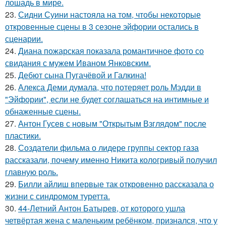
лошадь в мире.
23.
Сидни Суини настояла на том, чтобы некоторые
откровенные сцены в 3 сезоне эйфории остались в
сценарии.
24.
Диана пожарская показала романтичное фото со
свидания с мужем Иваном Янковским.
25.
Дебют сына Пугачёвой и Галкина!
26.
Алекса Деми думала, что потеряет роль Мэдди в
"Эйфории", если не будет соглашаться на интимные и
обнаженные сцены.
27.
Антон Гусев с новым "Открытым Взглядом" после
пластики.
28.
Создатели фильма о лидере группы сектор газа
рассказали, почему именно Никита кологривый получил
главную роль.
29.
Билли айлиш впервые так откровенно рассказала о
жизни с синдромом туретта.
30.
44-Летний Антон Батырев, от которого ушла
четвёртая жена с маленьким ребёнком, признался, что у