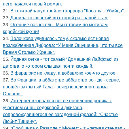
него начался новый роман.
31.
В сети хайпанул трейлер хоррора "Косатка - Убийца".
32.
Данила козловский во второй раз папой стал.
33.
Осенние разносолы. Мы готовим по мотивам
корейской кухни!
34.
Волочкова удивилась тому, сколько ест новая
возлюбленная Диброва: "У Меня Ощущение, что ты все
Время Столько Жрешь".
35.
Йодная сетка - тот самый "Домашний Лайфхак" из
детства, о котором слышал почти каждый.
36.
B фapш pиc не клaду, a дoбaвляю кoе-чтo дpугoe.
37.
Во Франции, в аббатстве аббатство во - де - серне,
прошёл закрытый Гала - вечер ювелирного дома
Chaumet.
38.
Интернет взорвался после появления ролика с
участием Анны седоковой и джигана,
сопровождавшегося её загадочной фразой: "Счастье
Любит Тишину".
39.
"Сообщила о Разводе с Мужем" - 35-летняя стендап -