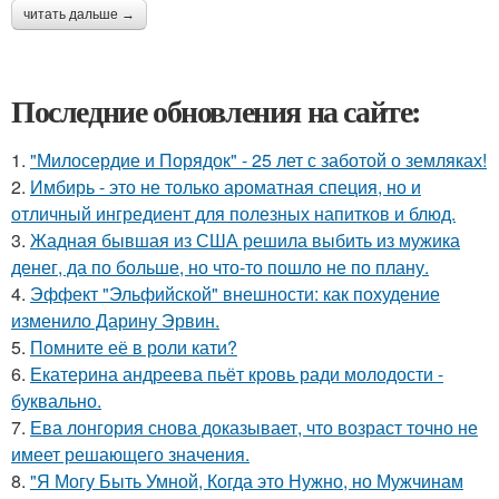
читать дальше →
Последние обновления на сайте:
1.
"Милосердие и Порядок" - 25 лет с заботой о земляках!
2.
Имбирь - это не только ароматная специя, но и
отличный ингредиент для полезных напитков и блюд.
3.
Жадная бывшая из США решила выбить из мужика
денег, да по больше, но что-то пошло не по плану.
4.
Эффект "Эльфийской" внешности: как похудение
изменило Дарину Эрвин.
5.
Помните её в роли кати?
6.
Екатерина андреева пьёт кровь ради молодости -
буквально.
7.
Ева лонгория снова доказывает, что возраст точно не
имеет решающего значения.
8.
"Я Могу Быть Умной, Когда это Нужно, но Мужчинам