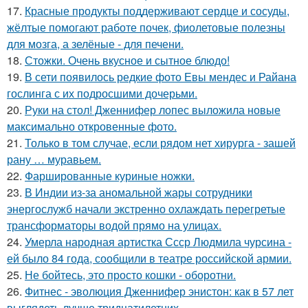
17.
Красные продукты поддерживают сердце и сосуды,
жёлтые помогают работе почек, фиолетовые полезны
для мозга, а зелёные - для печени.
18.
Стожки. Очень вкусное и сытное блюдо!
19.
В сети появилось редкие фото Евы мендес и Райана
гослинга с их подросшими дочерьми.
20.
Руки на стол! Дженнифер лопес выложила новые
максимально откровенные фото.
21.
Только в том случае, если рядом нет хирурга - зашей
рану … муравьем.
22.
Фаршированные куриные ножки.
23.
В Индии из-за аномальной жары сотрудники
энергослужб начали экстренно охлаждать перегретые
трансформаторы водой прямо на улицах.
24.
Умерла народная артистка Ссср Людмила чурсина -
ей было 84 года, сообщили в театре российской армии.
25.
Не бойтесь, это просто кошки - оборотни.
26.
Фитнес - эволюция Дженнифер энистон: как в 57 лет
выглядеть лучше тридцатилетних.