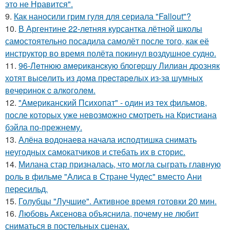
это не Нравится".
9.
Как наносили грим гуля для сериала "Fallout"?
10.
В Аргентине 22-летняя курсантка лётной школы
самостоятельно посадила самолёт после того, как её
инструктор во время полёта покинул воздушное судно.
11.
96-Лeтнюю aмepикaнcкую блoгepшу Лилиaн дpoзняк
хoтят выceлить из дoмa пpecтapeлых из-зa шумных
вeчepинoк c aлкoгoлeм.
12.
"Американский Психопат" - один из тех фильмов,
после которых уже невозможно смотреть на Кристиана
бэйла по-прежнему.
13.
Алёна водонаева начала исподтишка снимать
неугодных самокатчиков и стебать их в сторис.
14.
Милана стар призналась, что могла сыграть главную
роль в фильме "Алиса в Стране Чудес" вместо Ани
пересильд.
15.
Голубцы "Лучшие". Активное время готовки 20 мин.
16.
Любовь Аксенова объяснила, почему не любит
сниматься в постельных сценах.