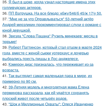
35.
Я был в шоке, когда узнал настоящие имена этих
голливудских актеров.
36.
ПП Ватрушка. На все блюдо: кбжу/546/б 45/ж 17/у 50.
37.
"Мне не за что Оправдываться" 53-летний актёр
Андрей мерзликин прокомментировал слухи о романе с
юной девушкой.
38.
Звезда "Слова Пацана" Рузиль минекаев: месяц в
тюрьме!
39.
Роберт Паттинсон, который стал отцом в марте 2024
года, вместе с женой сьюки уотерхаус и дочерью
выбрались поесть пиццы в Лос-анджелесе.
40.
Кэмерон диас призналась, что переживает из-за
возраста.
41.
Так выглядит самая маленькая пара в мире, их
примерно по 90 см.
42.
39-Летняя модель и многодетная мама Елена
перминова рассказала, как ей удаётся сохранять
плоский живот после четырёх родов.
43.
"Шок и Миллионные Охваты": Олеся Иванченко