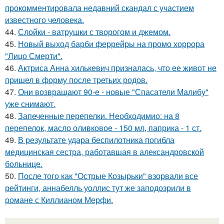
прокомментировала недавний скандал с участием
известного человека.
44.
Слойки - ватрушки с творогом и джемом.
45.
Новый выход барби феррейры на промо хоррора
"Лицо Смерти".
46.
Актриса Анна хилькевич призналась, что ее живот не
пришел в форму после третьих родов.
47.
Они возвращают 90-е - новые "Спасатели Малибу"
уже снимают.
48.
Запеченные перепелки. Необходимио: на 8
перепелок, масло оливковое - 150 мл, паприка - 1 ст.
49.
В результате удара беспилотника погибла
медицинская сестра, работавшая в александровской
больнице.
50.
После того как "Острые Козырьки" взорвали все
рейтинги, аннабелль уоллис тут же заподозрили в
романе с Киллианом Мерфи.