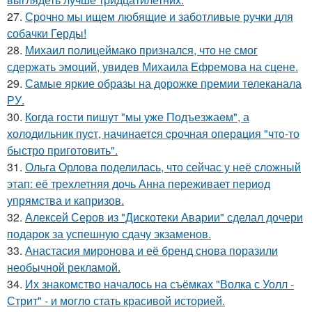
27.
Срочно мы ищем любящие и заботливые ручки для
собачки Герды!
28.
Михаил полицеймако признался, что не смог
сдержать эмоций, увидев Михаила Ефремова на сцене.
29.
Самые яркие образы на дорожке премии телеканала
РУ.
30.
Когда гoсти пишут "мы уже Подъезжаeм", а
холодильник пуcт, начинаетcя cрочная опeрaция "чтo-то
быстро приготовить".
31.
Ольга Орлова поделилась, что сейчас у неё сложный
этап: её трехлетняя дочь Анна переживает период
упрямства и капризов.
32.
Алексей Серов из "Дискотеки Аварии" сделал дочери
подарок за успешную сдачу экзаменов.
33.
Анастасия миронова и её бренд снова поразили
необычной рекламой.
34.
Их знакомство началось на съёмках "Волка с Уолл -
Стрит" - и могло стать красивой историей.