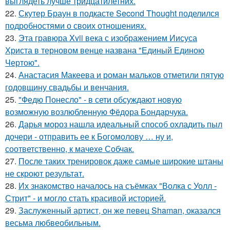
выглядеть лучше тридцатилетних.
22.
Скутер Браун в подкасте Second Thought поделился
подробностями о своих отношениях.
23.
Эта гравюра Xvii века с изображением Иисуса
Христа в терновом венце названа "Единый Единою
Чертою".
24.
Анастасия Макеева и роман мальков отметили пятую
годовщину свадьбы и венчания.
25.
"Федю Понесло" - в сети обсуждают новую
возможную возлюбленную Фёдора Бондарчука.
26.
Дарья мороз нашла идеальный способ охладить пыл
дочери - отправить ее к Богомолову … ну и,
соответственно, к мачехе Собчак.
27.
После таких тренировок даже самые широкие штаны
не скроют результат.
28.
Их знакомство началось на съёмках "Волка с Уолл -
Стрит" - и могло стать красивой историей.
29.
Заслуженный артист, он же певец Shaman, оказался
весьма любвеобильным.