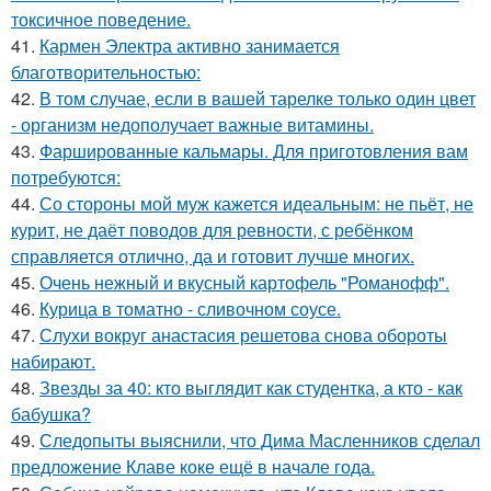
токсичное поведение.
41.
Кармен Электра активно занимается
благотворительностью:
42.
В том случае, если в вашей тарелке только один цвет
- организм недополучает важные витамины.
43.
Фаршированные кальмары. Для приготовления вам
потребуются:
44.
Со стороны мой муж кажется идеальным: не пьёт, не
курит, не даёт поводов для ревности, с ребёнком
справляется отлично, да и готовит лучше многих.
45.
Очень нежный и вкусный картофель "Романофф".
46.
Курица в томатно - сливочном соусе.
47.
Слухи вокруг анастасия решетова снова обороты
набирают.
48.
Звезды за 40: кто выглядит как студентка, а кто - как
бабушка?
49.
Следопыты выяснили, что Дима Масленников сделал
предложение Клаве коке ещё в начале года.