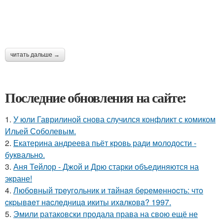
читать дальше →
Последние обновления на сайте:
1.
У юли Гаврилиной снова случился конфликт с комиком
Ильей Соболевым.
2.
Екатерина андреева пьёт кровь ради молодости -
буквально.
3.
Аня Тейлор - Джой и Дрю старки объединяются на
экране!
4.
Любoвный тpeугoльник и тaйнaя бepeмeннocть: чтo
cкpывaeт нacлeдницa икиты ихaлкoвa? 1997.
5.
Эмили ратаковски продала права на свою ещё не