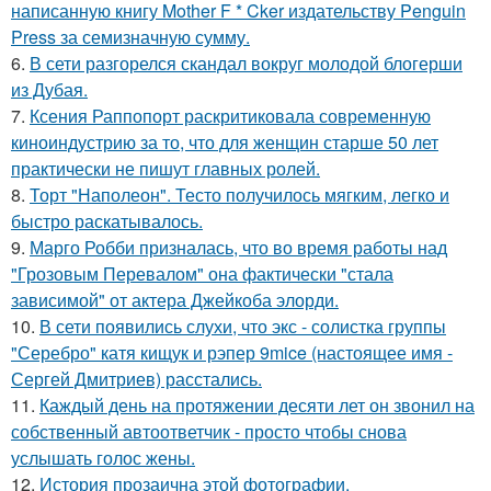
написанную книгу Mother F * Cker издательству Penguin
Press за семизначную сумму.
6.
В сети разгорелся скандал вокруг молодой блогерши
из Дубая.
7.
Ксения Раппопорт раскритиковала современную
киноиндустрию за то, что для женщин старше 50 лет
практически не пишут главных ролей.
8.
Торт "Наполеон". Тесто получилось мягким, легко и
быстро раскатывалось.
9.
Марго Робби призналась, что во время работы над
"Грозовым Перевалом" она фактически "стала
зависимой" от актера Джейкоба элорди.
10.
В сети появились слухи, что экс - солистка группы
"Серебро" катя кищук и рэпер 9mice (настоящее имя -
Сергей Дмитриев) расстались.
11.
Каждый день на протяжении десяти лет он звонил на
собственный автоответчик - просто чтобы снова
услышать голос жены.
12.
История прозаична этой фотографии.