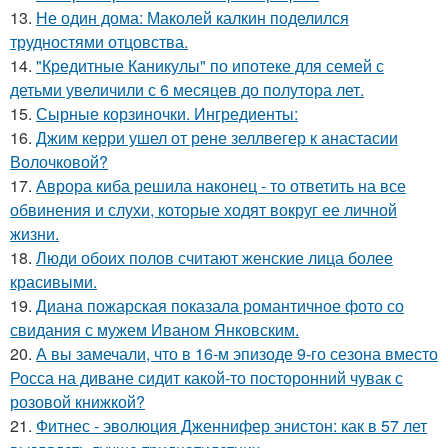
13.
Не один дома: Маколей калкин поделился
трудностями отцовства.
14.
"Кредитные Каникулы" по ипотеке для семей с
детьми увеличили с 6 месяцев до полутора лет.
15.
Сырные корзиночки. Ингредиенты:
16.
Джим керри ушел от рене зеллвегер к анастасии
Волочковой?
17.
Аврора киба решила наконец - то ответить на все
обвинения и слухи, которые ходят вокруг ее личной
жизни.
18.
Люди обоих полов считают женские лица более
красивыми.
19.
Диана пожарская показала романтичное фото со
свидания с мужем Иваном Янковским.
20.
А вы замечали, что в 16-м эпизоде 9-го сезона вместо
Росса на диване сидит какой-то посторонний чувак с
розовой книжкой?
21.
Фитнес - эволюция Дженнифер энистон: как в 57 лет