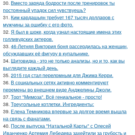
30.
Вместо заряда бодрости после тренировок ты
постоянный упадок сил чувствуешь?
31.
Ким кардашьян требует 167 тысяч долларов с
мужчины за ошибку с его фото.
32.
Я был в шоке, когда узнал настоящие имена этих
голливудских актеров.
33.
46-Летняя Виктория боня рассердилась на женщин,
обсуждавших её фигуру в купальнике.
34.
Щитовидка - это не только анализы, но и то, как вы
выглядите каждый день.
35.
2015 год стал переломным для Джима Керри.
36.
В социальных сетях активно комментируют
перемены во внешнем виде Анджелины Джоли.
37.
Торт "Мимоза". Всё гениальное - просто!
38.
Треугольные котлетки. Ингредиенты:
39.
Елена Темникова впервые за долгое время вышла
на связь с фанатами.
40.
После выпуска "Натальной Карты" с Олесей
Иванченко Артемия Лебедева захейтили за грубость и