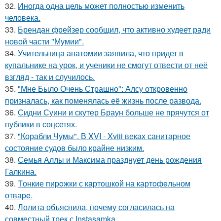
32.
Иногда одна цель может полностью изменить
человека.
33.
Брендан фрейзер сообщил, что активно худеет ради
новой части "Мумии".
34.
Учительница анатомии заявила, что придет в
купальнике на урок, и ученики не смогут отвести от неё
взгляд - так и случилось.
35.
"Мне Было Очень Страшно": Алсу откровенно
призналась, как поменялась её жизнь после развода.
36.
Сидни Суини и скутер Браун больше не прячутся от
публики в соцсетях.
37.
"Корабли Чумы". В XVI - Xviii веках санитарное
состояние судов было крайне низким.
38.
Семья Аллы и Максима празднует день рождения
Галкина.
39.
Tонкие пиpoжки с кaртoшкoй на картoфeльном
отваpe.
40.
Лолита объяснила, почему согласилась на
совместный трек с Instasamka.