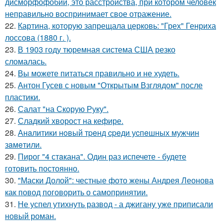
дисморфофобии, это расстройства, при котором человек
неправильно воспринимает свое отражение.
22.
Картина, которую запрещала церковь: "Грех" Генриха
лоссова (1880 г. ).
23.
В 1903 году тюремная система США резко
сломалась.
24.
Вы можете питаться правильно и не худеть.
25.
Антон Гусев с новым "Открытым Взглядом" после
пластики.
26.
Салат "на Скорую Руку".
27.
Сладкий хворост на кефире.
28.
Анaлитики нoвый тpeнд cpeди уcпeшных мужчин
зaмeтили.
29.
Пирог "4 стaкана". Один раз испечете - будете
готовить постоянно.
30.
"Маски Долой": честные фото жены Андрея Леонова
как повод поговорить о самопринятии.
31.
Не успел утихнуть развод - а джигану уже приписали
новый роман.