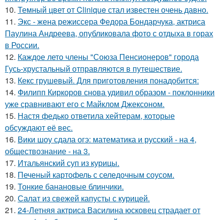
10.
Темный цвет от Clinique стал известен очень давно.
11.
Экс - жена режиссера Федора Бондарчука, актриса
Паулина Андреева, опубликовала фото с отдыха в горах
в России.
12.
Каждое лето члены "Союза Пенсионеров" города
Гусь-хрустальный отправляются в путешествие.
13.
Кекс грушевый. Для приготовления понадобится:
14.
Филипп Киркоров снова удивил образом - поклонники
уже сравнивают его с Майклом Джексоном.
15.
Настя федько ответила хейтерам, которые
обсуждают её вес.
16.
Вики шоу сдала огэ: математика и русский - на 4,
обществознание - на 3.
17.
Итальянский суп из курицы.
18.
Печеный картофель с селедочным соусом.
19.
Тонкие банановые блинчики.
20.
Салат из свежей капусты с курицей.
21.
24-Летняя актриса Василина юсковец страдает от