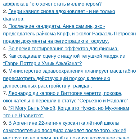
аффлека в "кто хочет стать миллионером?
2.
Генри кавилл снова вдохновляет - и не только
фанатов.
3.
Последние кандидаты. Анна саминь, экс -
председатель райкома Кпрф, и эколог Рафаэль Петросян
подали документы на регистрацию в госдуму.
4.
Во время тестирования эффектов для фильма.
5.
Как создавали сцену с надутой тетушкой мардж из
"Гарри Поттер и Узник Азкабана"?
6.
Министерство здравоохранения планирует масштабно
пересмотреть действующий подход к лечению
депрессивных расстройств у граждан.
7.
Леонардо ди каприо и Виттория черетти, похоже,
окончательно перешли в статус "Серьезно и Надолго".
8.
"Я Могу Быть Умной, Когда это Нужно, но Мужчинам
это не Нравится".
9.
В Аргентине 22-летняя курсантка лётной школы
самостоятельно посадила самолёт после того, как её
инструктор во время полёта покинул воздушное судно.