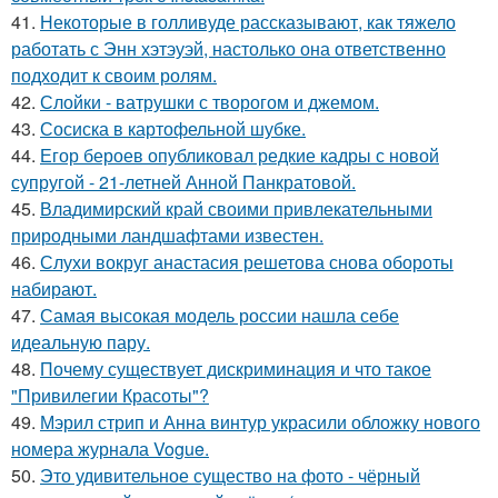
41.
Некоторые в голливуде рассказывают, как тяжело
работать с Энн хэтэуэй, настолько она ответственно
подходит к своим ролям.
42.
Слойки - ватрушки с творогом и джемом.
43.
Сосиска в картофельной шубке.
44.
Егор бероев опубликовал редкие кадры с новой
супругой - 21-летней Анной Панкратовой.
45.
Владимирский край своими привлекательными
природными ландшафтами известен.
46.
Слухи вокруг анастасия решетова снова обороты
набирают.
47.
Самая высокая модель россии нашла себе
идеальную пару.
48.
Почему существует дискриминация и что такое
"Привилегии Красоты"?
49.
Мэрил стрип и Анна винтур украсили обложку нового
номера журнала Vogue.
50.
Это удивительное существо на фото - чёрный