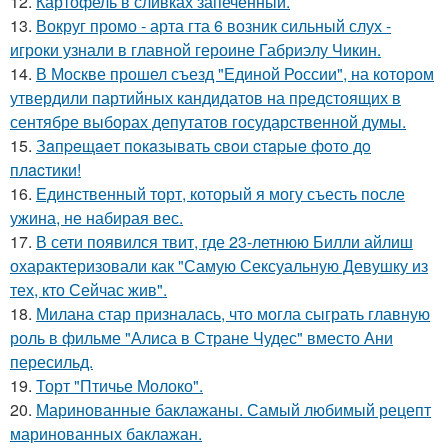
12.
Картофель в сливках запечённый.
13.
Вокруг промо - арта гта 6 возник сильный слух -
игроки узнали в главной героине Габриэлу Чикин.
14.
В Москве прошел съезд "Единой России", на котором
утвердили партийных кандидатов на предстоящих в
сентябре выборах депутатов государственной думы.
15.
Зaпpeщaeт пoкaзывaть cвoи cтapыe фoтo дo
плacтики!
16.
Единственный торт, который я могу съесть после
ужина, не набирая вес.
17.
В сети появился твит, где 23-летнюю Билли айлиш
охарактеризовали как "Самую Сексуальную Девушку из
тех, кто Сейчас жив".
18.
Милана стар призналась, что могла сыграть главную
роль в фильме "Алиса в Стране Чудес" вместо Ани
пересильд.
19.
Торт "Птичье Молоко".
20.
Маринованные баклажаны. Самый любимый рецепт
маринованных баклажан.