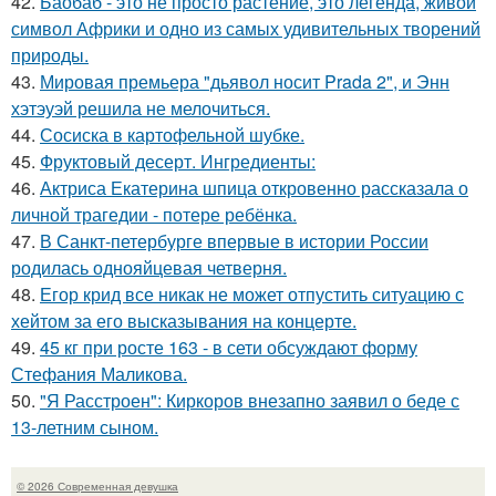
42.
Баобаб - это не просто растение, это легенда, живой
символ Африки и одно из самых удивительных творений
природы.
43.
Мировая премьера "дьявол носит Prada 2", и Энн
хэтэуэй решила не мелочиться.
44.
Сосиска в картофельной шубке.
45.
Фруктовый десерт. Ингредиенты:
46.
Актриса Екатерина шпица откровенно рассказала о
личной трагедии - потере ребёнка.
47.
В Санкт-петербурге впервые в истории России
родилась однояйцевая четверня.
48.
Егор крид все никак не может отпустить ситуацию с
хейтом за его высказывания на концерте.
49.
45 кг при росте 163 - в сети обсуждают форму
Стефания Маликова.
50.
"Я Расстроен": Киркоров внезапно заявил о беде с
13-летним сыном.
© 2026 Современная девушка