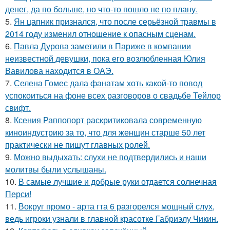
денег, да по больше, но что-то пошло не по плану.
5.
Ян цапник признался, что после серьёзной травмы в
2014 году изменил отношение к опасным сценам.
6.
Павла Дурова заметили в Париже в компании
неизвестной девушки, пока его возлюбленная Юлия
Вавилова находится в ОАЭ.
7.
Селена Гомес дала фанатам хоть какой-то повод
успокоиться на фоне всех разговоров о свадьбе Тейлор
свифт.
8.
Ксения Раппопорт раскритиковала современную
киноиндустрию за то, что для женщин старше 50 лет
практически не пишут главных ролей.
9.
Можно выдыхать: слухи не подтвердились и наши
молитвы были услышаны.
10.
В самые лучшие и добрые руки отдается солнечная
Перси!
11.
Вокруг промо - арта гта 6 разгорелся мощный слух,
ведь игроки узнали в главной красотке Габриэлу Чикин.