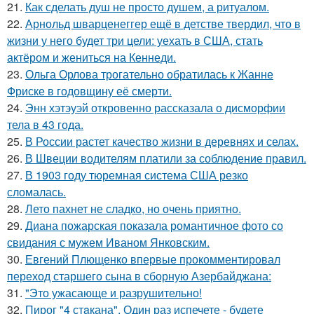
21.
Как сделать душ не просто душем, а ритуалом.
22.
Арнольд шварценеггер ещё в детстве твердил, что в
жизни у него будет три цели: уехать в США, стать
актёром и жениться на Кеннеди.
23.
Ольга Орлова трогательно обратилась к Жанне
Фриске в годовщину её смерти.
24.
Энн хэтэуэй откровенно рассказала о дисморфии
тела в 43 года.
25.
В России растет качество жизни в деревнях и селах.
26.
В Швеции водителям платили за соблюдение правил.
27.
В 1903 году тюремная система США резко
сломалась.
28.
Лето пахнет не сладко, но очень приятно.
29.
Диана пожарская показала романтичное фото со
свидания с мужем Иваном Янковским.
30.
Евгений Плющенко впервые прокомментировал
переход старшего сына в сборную Азербайджана:
31.
"Это ужасающе и разрушительно!
32.
Пирог "4 стaкана". Один раз испечете - будете