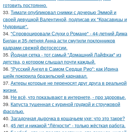
готовить постоянно.
33.
Тимати опубликовал снимки с дочерью Эммой и
своей девушкой Валентиной, подписав их "Красавицы и
Чудовище".
34.
"Спровоцировали Слухи о Романе" - 44-летний Дима
Билан и 35-летняя Анна асти смутили поклонников
кадрами свежей фотосессии.
35.
Йодная сетка - тот самый "Домашний Лайфхак" из
детства, о котором слышал почти каждый.
36.
"Русский Ангел в Самом Сердце Рио": как Ирина
шейк покорила бразильский карнавал.
37.
Актеры которые не переносят друг друга в реальной
жизни.
38.
Не всё, что показывают в интернете, - про здоровье.
39.
Капуста тушенная с куриной грудкой и стручковой
фасолью.
40.
Загадочная дырочка в кошачьем ухе: что это такое?
41.
45 лет и никакой "Лёгкости" - только жёсткая работа.