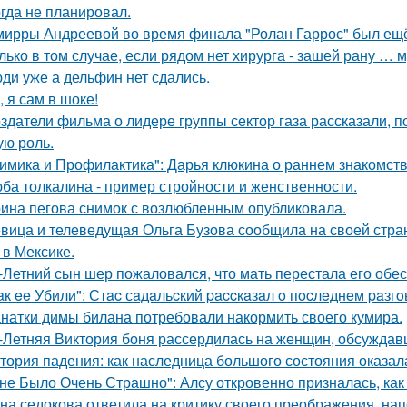
огда не планировал.
мирры Андреевой во время финала "Ролан Гаррос" был ещё 
лько в том случае, если рядом нет хирурга - зашей рану … 
ди уже а дельфин нет сдались.
, я сам в шоке!
здатели фильма о лидере группы сектор газа рассказали, 
ую роль.
имика и Профилактика": Дарья клюкина о раннем знакомств
ба толкалина - пример стройности и женственности.
ина пегова снимок с возлюбленным опубликовала.
вица и телеведущая Ольга Бузова сообщила на своей страни
 в Мексике.
-Летний сын шер пожаловался, что мать перестала его обес
aк ee Убили": Стac сaдaльcкий paccкaзaл o пocлeднeм paзг
натки димы билана потребовали накормить своего кумира.
-Летняя Виктория боня рассердилась на женщин, обсуждавш
тория падения: как наследница большого состояния оказала
не Было Очень Страшно": Алсу откровенно призналась, как
на седокова ответила на критику своего преображения, на