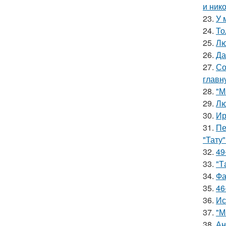
и ник
23.
У 
24.
То
25.
Лю
26.
Да
27.
Со
главн
28.
"М
29.
Лю
30.
Ир
31.
Пе
"Тату"
32.
49
33.
"Т
34.
Фа
35.
46
36.
Ис
37.
"М
38.
Ан