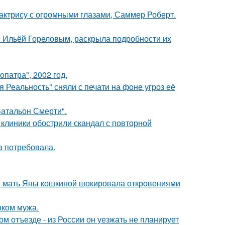
 актрису с огромными глазами, Саммер Роберт.
 с Ильёй Гореловым, раскрыла подробности их
патра", 2002 год.
 Реальность" сняли с печати на фоне угроз её
атальон Смерти".
 клиники обострили скандал с повторной
а потребовала.
у: мать Яны кошкиной шокировала откровениями
рком мужа.
м отъезде - из России он уезжать не планирует