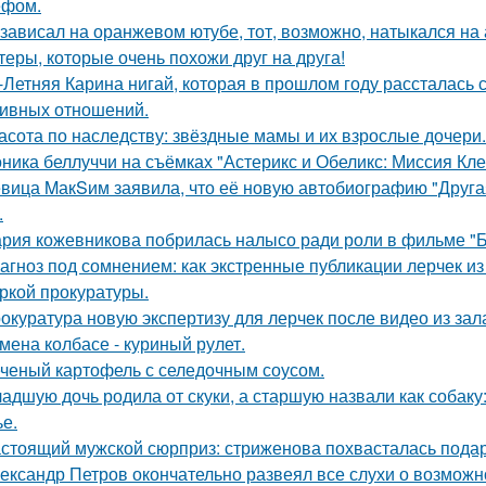
ефом.
 зависал на оранжевом ютубе, тот, возможно, натыкался на
теры, которые очень похожи друг на друга!
-Летняя Карина нигай, которая в прошлом году рассталась
ивных отношений.
асота по наследству: звёздные мамы и их взрослые дочери.
ника беллуччи на съёмках "Астерикс и Обеликс: Миссия Клео
вица MакSим заявила, что её новую автобиографию "Другая
.
рия кожевникова побрилась налысо ради роли в фильме "Б
агноз под сомнением: как экстренные публикации лерчек из
ркой прокуратуры.
окуратура новую экспертизу для лерчек после видео из зал
мена колбасе - куриный рулет.
ченый картофель с селедочным соусом.
адшую дочь родила от скуки, а старшую назвали как собак
ье.
стоящий мужской сюрприз: стриженова похвасталась пода
ександр Петров окончательно развеял все слухи о возможно