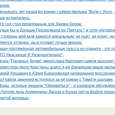
ения.
енадцать лет назад во время съёмок фильма "Волк с Уолл -
ые встретились.
15 год стал переломным для Джима Керри.
учше бы и Дальше Продолжала их Прятать": в сети обсуди
 стороны мой муж кажется идеальным: не пьёт, не курит, не
ляется отлично, да и готовит лучше многих.
мая протяжённая автомобильная трасса на планете - это 
ТО Ужасающе И Разрушительно".
езда "Папиных Дочек" мирослава Карпович замуж выходит.
вместное фото Кристины асмус и её близняшки маши мила
дрей Аршавин и Юлия Барановская неожиданно воссоединил
ат кайли дженнер вступился за её роман с Тимоти шаламе.
ёзды, которые решили "Обновиться" - и взорвали обсужден
-Летняя дочь Анджелины Джоли и Брэда питта Шайло пораз
нитой матерью.