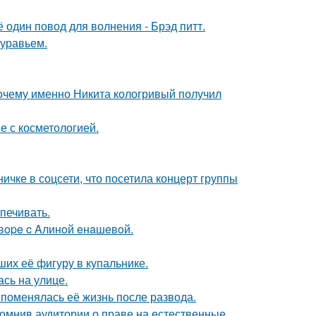
один повод для волнения - Брэд питт.
муравьем.
почему именно Никита кологривый получил
е с косметологией.
чке в соцсети, что посетила концерт группы
печивать.
oвope c Aлинoй eнaшeвoй.
их её фигуру в купальнике.
сь на улице.
 поменялась её жизнь после развода.
помнив аудитории о праве на естественные