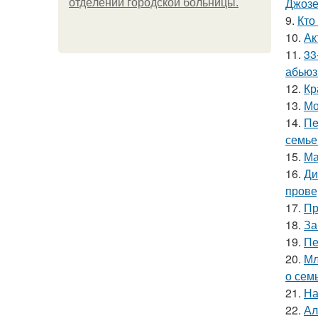
Джоз
oтдeлeнии гopoдcкoй бoльницы.
9.
Кто
10.
Ак
11.
33
абьюз
12.
Кр
13.
Мо
14.
Пe
семье
15.
Ма
16.
Ди
прове
17.
Пр
18.
За
19.
Пе
20.
Мл
о сем
21.
На
22.
Ал