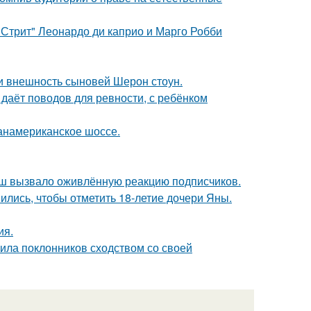
 Стрит" Леонардо ди каприо и Марго Робби
ли внешность сыновей Шерон стоун.
 даёт поводов для ревности, с ребёнком
панамериканское шоссе.
ш вызвало оживлённую реакцию подписчиков.
ись, чтобы отметить 18-летие дочери Яны.
ия.
ила поклонников сходством со своей