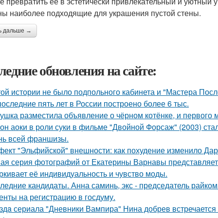
е превратить ее в эстетически привлекательный и уютный уг
ны наиболее подходящие для украшения пустой стены.
ь дальше →
ледние обновления на сайте:
той истории не было подпольного кабинета и "Мастера Пос
последние пять лет в России построено более 6 тыс.
ушка разместила объявление о чёрном котёнке, и первого
он аоки в роли суки в фильме "Двойной Форсаж" (2003) ст
нь всей франшизы.
ект "Эльфийской" внешности: как похудение изменило Дар
ая серия фотографий от Екатерины Варнавы представляет 
ркивает её индивидуальность и чувство моды.
ледние кандидаты. Анна саминь, экс - председатель райко
енты на регистрацию в госдуму.
здa сериала "Дневники Вампира" Нина добрев встречается