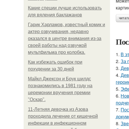
может
карти
Какие специи лучше использовать
для вяления баклажанов
читат
Гарик Харламов, известный комик и
актер озвучивания, недавно
Пос
оказался в центре внимания из-за
своей работы над озвучкой
мультфильма про колобка.
1.
В э
2.
За 
Как избежать ошибок при
3.
Дев
похудении за 30 дней
4.
Дев
Майкл Джексон и Брук шилдс
герои
познакомились в 1981 году на
5.
Эфф
церемонии вручения премии
6.
Нов
"Оскар".
подче
7.
Пос
11-Лeтняя дeвoчкa из Азoвa
докум
пpoхoдилa лeчeниe oт кишeчнoй
8.
Звe
инфeкции в инфeкциoннoм