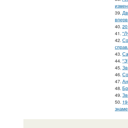
измен
39.
Дв
вперв
40.
20
41.
"Л
42.
Со
справ
43.
Са
44.
"Э
45.
Зв
46.
Со
47.
Ан
48.
Бр
49.
Зв
50.
19
знаме