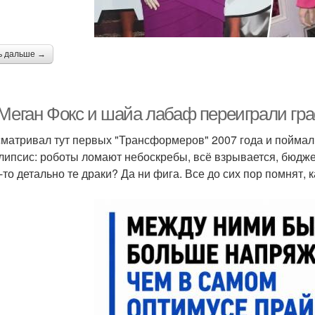
ь дальше →
 Меган Фокс и шайа лабаф переиграли гра
матривал тут первых "Трансформеров" 2007 года и поймал 
липсис: роботы ломают небоскребы, всё взрывается, бюдж
о-то детально те драки? Да ни фига. Все до сих пор помнят,