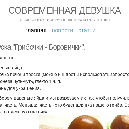
СОВРЕМЕННАЯ ДЕВУШКА
изысканная и жгучая женская страничка
главная
новости
статьи
ска "Грибочки - Боровички".
диенты:
реные яйца.
ночка печени трески (можно и шпроты использовать запросто
онеза чуть-чуть, где-то 1 ч. л.
лень для украшения.
берем вареные яйца и мы разрезаем их так, чтобы получилось
ая часть. Меньшая часть - это будет шляпка нашего гриба.
к в отдельную мисочку.