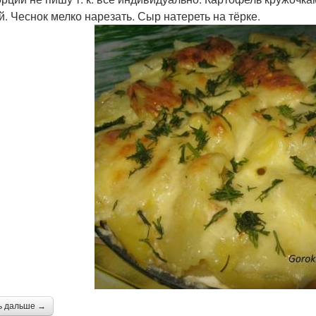
й. Чеснок мелко нарезать. Сыр натереть на тёрке.
ь дальше →