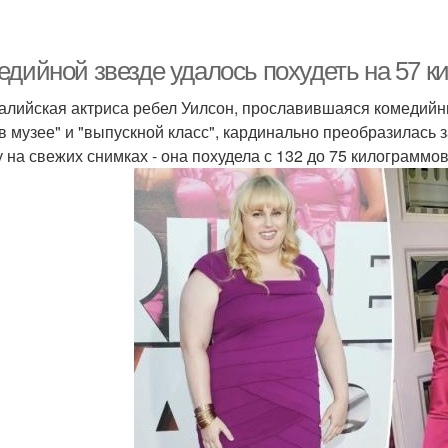
едийной звезде удалось похудеть на 57 к
алийская актриса ребел Уилсон, прославившаяся комедий
 в музее" и "выпускной класс", кардинально преобразилась
у на свежих снимках - она похудела с 132 до 75 килограммо