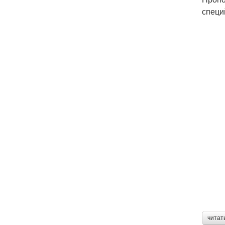
специ
читат