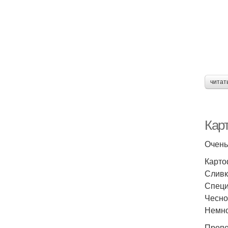
читат
Кар
Очень
Карто
Сливк
Специ
Чесно
Немно
Пропо