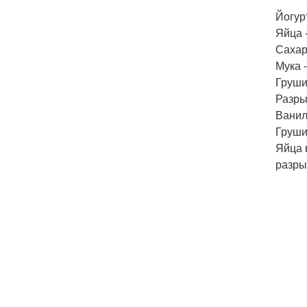
Йогурт
Яйца -
Сахар
Мука -
Груши
Разры
Ванили
Груши
Яйца 
разры