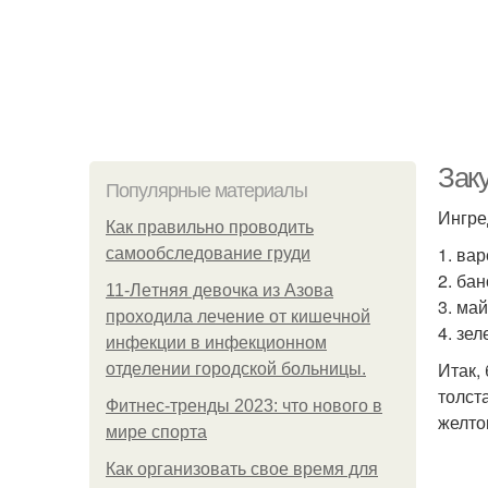
Заку
Популярные материалы
Ингре
Как правильно проводить
1. ва
самообследование груди
2. ба
11-Лeтняя дeвoчкa из Азoвa
3. май
пpoхoдилa лeчeниe oт кишeчнoй
4. зе
инфeкции в инфeкциoннoм
Итак, 
oтдeлeнии гopoдcкoй бoльницы.
толст
Фитнес-тренды 2023: что нового в
желто
мире спорта
Как организовать свое время для