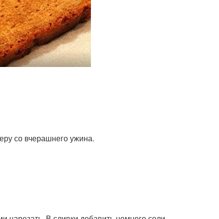
еру со вчерашнего ужина.
и нарезать. В сливки добавить немного соли,