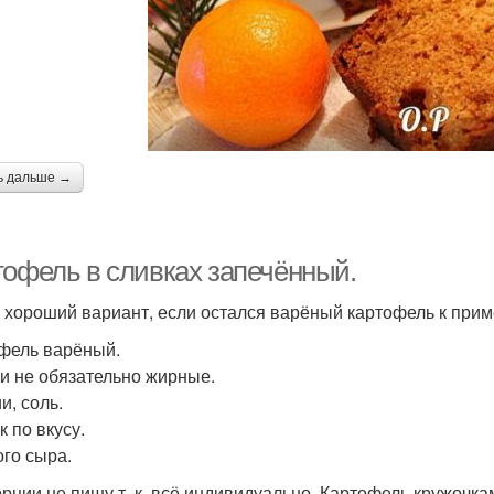
ь дальше →
тофель в сливках запечённый.
 хороший вариант, если остался варёный картофель к прим
фель варёный.
и не обязательно жирные.
и, соль.
к по вкусу.
го сыра.
рции не пишу т. к. всё индивидуально. Картофель кружочкам