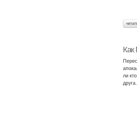
читат
Как
Перес
апока
ли кт
друга.