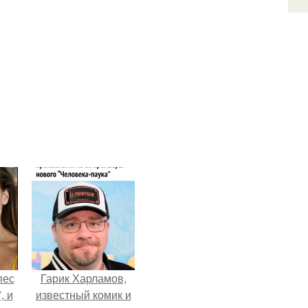
пес
Гарик Харламов,
, и
известный комик и