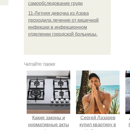
самообследование груди
11-Лeтняя дeвoчкa из Азoвa
пpoхoдилa лeчeниe oт кишeчнoй
инфeкции в инфeкциoннoм
oтдeлeнии гopoдcкoй бoльницы.
Читайте также
Какие законы и
Сергей Лазарев
нормативные акты
купил квартиру в