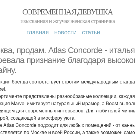
СОВРЕМЕННАЯ ДЕВУШКА
изысканная и жгучая женская страничка
главная
новости
статьи
ква, продам. Atlas Concorde - италья
оевала признание благодаря высоко
айну.
кция бренда соответствует строгим международным станда
el.
ортименте представлены разнообразные коллекции, каждая 
кция Marvel имитирует натуральный мрамор, а Boost выполн
дящем для современных интерьеров. Для любителей минима
урой, создающей атмосферу уюта.
а Atlas Concorde подходит для любых помещений - от ванн
ствляется по Москве и всей России, а также возможен само