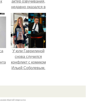
 к
актер озвучивания,
недавно оказался в
центре внимания
из-за своей работы
не
над озвучкой
я
мультфильма про
жу
колобка.
са
У юли Гаврилиной
снова случился
нта
конфликт с комиком
Ильей Соболевым.
казании обратной гиперссылки.