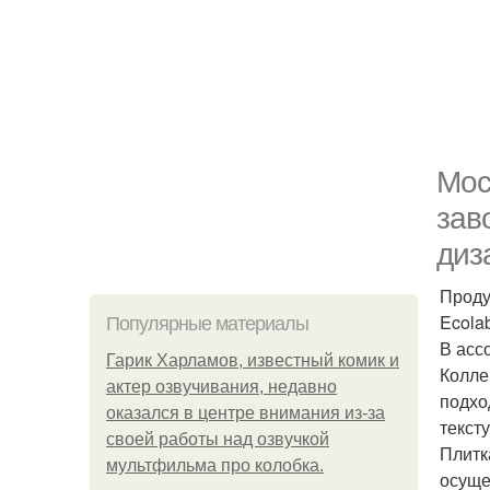
Мос
зав
диз
Проду
Ecolab
Популярные материалы
В асс
Гарик Харламов, известный комик и
Колле
актер озвучивания, недавно
подхо
оказался в центре внимания из-за
текст
своей работы над озвучкой
Плитк
мультфильма про колобка.
осуще