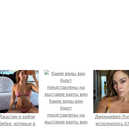
Какие виды вин
будут
представлены на
Джастин и хейли
Дженнифер Ло
выставке карты вин
бибер, которые в
исполнилось 57