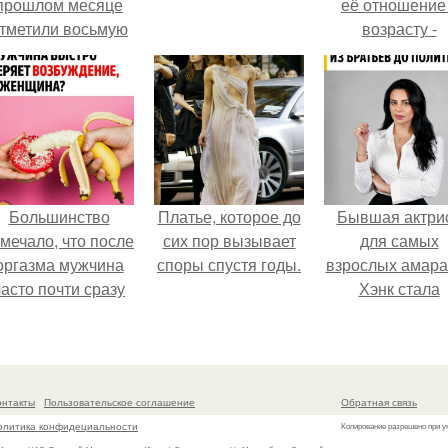
прошлом месяце
её отношение
тметили восьмую
возрасту -
годовщину
настоящий
омолвки, показали
манифест
новые фото с
уверенности: "
совместного
говорите, что 
отдыха.
отлично выгля
для 57.
Большинство
Платье, которое до
Бывшая актри
мечало, что после
сих пор вызывает
для самых
оргазма мужчина
споры спустя годы.
взрослых амара
часто почти сразу
Хэнк стала
теряет
сенатором в
озбуждение, тогда
Колумбии.
ак женщина может
ольше сохранять
онтакты
Пользовательское соглашение
Обратная связь
возбуждение.
олитика конфидециальности
Копирование разрешено при у