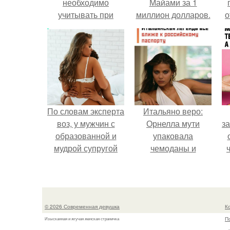
необходимо
Майами за 1
учитывать при
миллион долларов.
о
переделке кухни в
жилую комнату
п
По словам эксперта
Итальяно веро:
воз, у мужчин с
Орнелла мути
за
образованной и
упаковала
мудрой супругой
чемоданы и
вероятность
готовится
скоропостижной
обзавестись
в
смерти якобы на
красным
к
46% ниже.
паспортом.
д
© 2026 Современная девушка
К
П
Изысканная и жгучая женская страничка