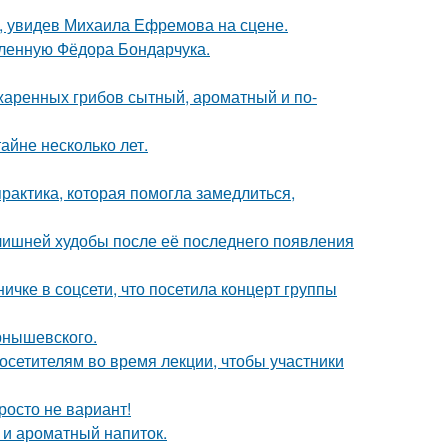
й, увидев Михаила Ефремова на сцене.
бленную Фёдора Бондарчука.
жаренных грибов сытный, ароматный и по-
айне несколько лет.
практика, которая помогла замедлиться,
злишней худобы после её последнего появления
чке в соцсети, что посетила концерт группы
рнышевского.
посетителям во время лекции, чтобы участники
росто не вариант!
 и ароматный напиток.