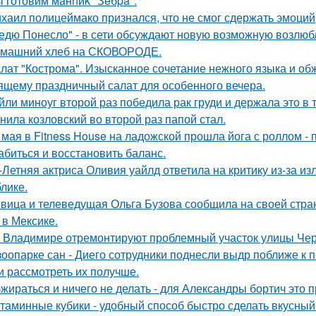
 готовим мaнhиk "Зeбpa".
хаил полицеймако признался, что не смог сдержать эмоци
едю Понесло" - в сети обсуждают новую возможную возлю
машний хлеб на СКОВОРОДЕ.
лат "Кострома". Изысканное сочетание нежного языка и об
ящему праздничный салат для особенного вечера.
йли миноуг второй раз победила рак груди и держала это в т
нила козловский во второй раз папой стал.
 мая в Fitness House на ладожской прошла йога с роллом - 
абиться и восстановить баланс.
-Летняя актриса Оливия уайлд ответила на критику из-за и
блике.
вица и телеведущая Ольга Бузова сообщила на своей страни
 в Мексике.
 Владимире отремонтируют проблемный участок улицы Че
зоопарке сан - Диего сотрудники поднесли выдр поближе к 
и рассмотреть их получше.
жираться и ничего не делать - для Александры бортич это п
таминные кубики - удобный способ быстро сделать вкусный