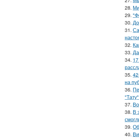
27.
Мы
28.
Ми
29.
"Ф
30.
До
31.
Са
насто
32.
Ка
33.
Да
34.
17
рассл
35.
42
на пу
36.
Пе
"Тату"
37.
Во
38.
В 
смогл
39.
Об
40.
Ви