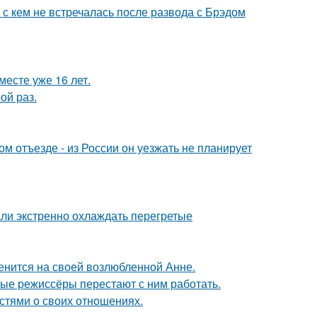
 с кем не встречалась после развода с Брэдом
месте уже 16 лет.
ой раз.
м отъезде - из России он уезжать не планирует
али экстренно охлаждать перегретые
енится на своей возлюбленной Анне.
ые режиссёры перестают с ним работать.
стями о своих отношениях.