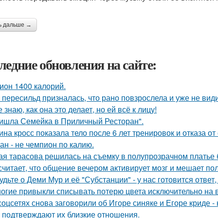
ь дальше →
ледние обновления на сайте:
ион 1400 калорий.
 пересильд призналась, что рано повзрослела и уже не види
е знаю, как она это делает, но ей всё к лицу!
ишла Семейка в Приличный Ресторан".
ина кросс показала тело после 6 лет тренировок и отказа о
ан - не чемпион по калию.
ая тарасова решилась на съемку в полупрозрачном платье 
считает, что общение вечером активирует мозг и мешает по
удьте о Деми Мур и её "Субстанции" - у нас готовится отве
огие привыкли списывать потерю цвета исключительно на в
соцсетях снова заговорили об Игоре синяке и Егоре криде - 
 подтверждают их близкие отношения.