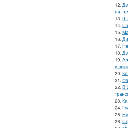
12.
Де
питто
13.
Шп
14.
Са
15.
Ма
16.
Ди
17.
Не
18.
Дв
19.
Ал
и ник
20.
Ко
21.
Фа
22.
В 
транс
23.
Ка
24.
Гл
25.
Ни
26.
Ск