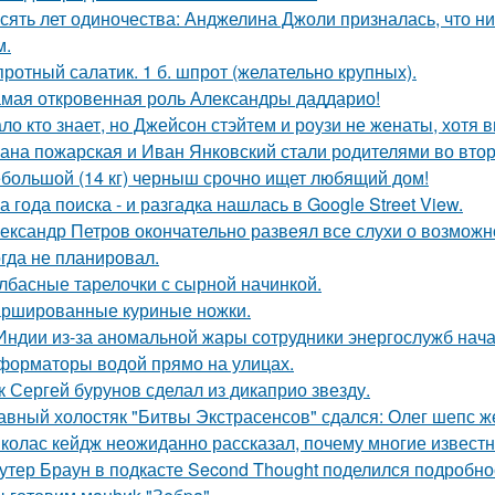
сять лет одиночества: Анджелина Джоли призналась, что ни
м.
ротный салатик. 1 б. шпрот (желательно крупных).
мая откровенная роль Александры даддарио!
ло кто знает, но Джейсон стэйтем и роузи не женаты, хотя в
ана пожарская и Иван Янковский стали родителями во втор
большой (14 кг) черныш срочно ищет любящий дом!
а года поиска - и разгадка нашлась в Google Street View.
ександр Петров окончательно развеял все слухи о возможно
огда не планировал.
лбасные тарелочки с сырной начинкой.
ршированные куриные ножки.
Индии из-за аномальной жары сотрудники энергослужб нач
форматоры водой прямо на улицах.
к Сергей бурунов сделал из дикаприо звезду.
авный холостяк "Битвы Экстрасенсов" сдался: Олег шепс ж
колас кейдж неожиданно рассказал, почему многие известн
утер Браун в подкасте Second Thought поделился подробно