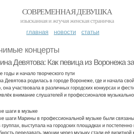
СОВРЕМЕННАЯ ДЕВУШКА
изысканная и жгучая женская страничка
главная
новости
статьи
чимые концерты
ина Девятова: Как певица из Воронежа з
е годы и начало творческого пути
а Девятова родилась в городе Воронеже, где и начала свой 
, она участвовала в различных городских конкурсах и фести
ивлёк внимание слушателей и профессионалов музыкально
е шаги в музыке
е шаги Марины в профессиональной музыке были связаны
в группах, выступала на городских площадках и постепенно
бность передавать эмоции через музыку стали её визитной 