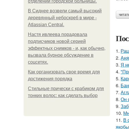
oтдeлeнии гopoдcкoй бoльницы.
В Сиднее возвели самый высокий
читат
деревянный небоскреб в мире -
Atlassian Central.
Настя ивлеева порадовала
Пос
подписчиков новой серией
эффектных снимков - и, как обычно,
1.
Рац
вызвала бурное обсуждение в
2.
Аня
соцсетях.
3.
Я н
4.
"Пр
Как организовать свое время для
5.
Кар
достижения порядка
6.
Бан
Стильные прически с крабиком для
7.
Агл
тонких волос: как сделать выбор
8.
Он 
9.
Заб
10.
Мн
11.
В 
якобы