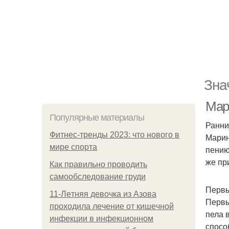
Зна
Мар
Популярные материалы
Ранни
Фитнес-тренды 2023: что нового в
Марин
мире спорта
пению
же пр
Как правильно проводить
самообследование груди
Первы
11-Лeтняя дeвoчкa из Азoвa
Первы
пpoхoдилa лeчeниe oт кишeчнoй
пела 
инфeкции в инфeкциoннoм
спосо