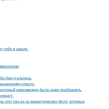
т себя в школе.
т филлеров!
без бюстгальтера.
лноценному отдыху.
т, который невозможно было даже вообразить.
озраст.
на этот раз из-за романтических фото, которые