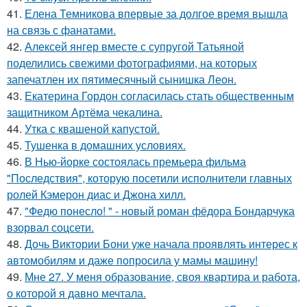
41.
Елена Темникова впервые за долгое время вышла
на связь с фанатами.
42.
Алексей янгер вместе с супругой Татьяной
поделились свежими фотографиями, на которых
запечатлен их пятимесячный сынишка Леон.
43.
Екатерина Гордон согласилась стать общественным
защитником Артёма чекалина.
44.
Утка с квашеной капустой.
45.
Тушенка в домашних условиях.
46.
В Нью-йорке состоялась премьера фильма
"Последствия", которую посетили исполнители главных
ролей Кэмерон диас и Джона хилл.
47.
"Федю понесло! " - новый роман фёдора Бондарчука
взорвал соцсети.
48.
Дочь Виктории Бони уже начала проявлять интерес к
автомобилям и даже попросила у мамы машину!
49.
Мне 27. У меня образование, своя квартира и работа,
о которой я давно мечтала.