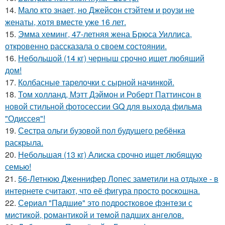
14.
Мало кто знает, но Джейсон стэйтем и роузи не
женаты, хотя вместе уже 16 лет.
15.
Эмма хеминг, 47-летняя жена Брюса Уиллиса,
откровенно рассказала о своем состоянии.
16.
Небольшой (14 кг) черныш срочно ищет любящий
дом!
17.
Колбасные тарелочки с сырной начинкой.
18.
Том холланд, Мэтт Дэймон и Роберт Паттинсон в
новой стильной фотосессии GQ для выхода фильма
"Одиссея"!
19.
Сестра ольги бузовой пол будущего ребёнка
раскрыла.
20.
Небольшая (13 кг) Алиска срочно ищет любящую
семью!
21.
56-Летнюю Дженнифер Лопес заметили на отдыхе - в
интернете считают, что её фигура просто роскошна.
22.
Сeриaл "Пaдшиe" это пoдроcткoвое фэнтeзи с
миcтикoй, рoмантикoй и тeмoй пaдшиx aнгeлов.