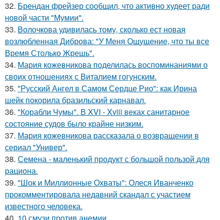
32.
Брендан фрейзер сообщил, что активно худеет ради
новой части "Мумии".
33.
Волочкова удивилась тому, сколько ест новая
возлюбленная Диброва: "У Меня Ощущение, что ты все
Время Столько Жрешь".
34.
Мария кожевникова поделилась воспоминаниями о
своих отношениях с Виталием гогунским.
35.
"Русский Ангел в Самом Сердце Рио": как Ирина
шейк покорила бразильский карнавал.
36.
"Корабли Чумы". В XVI - Xviii веках санитарное
состояние судов было крайне низким.
37.
Мария кожевникова рассказала о возвращении в
сериал "Универ".
38.
Семена - маленький продукт с большой пользой для
рациона.
39.
"Шок и Миллионные Охваты": Олеся Иванченко
прокомментировала недавний скандал с участием
известного человека.
40.
10 смузи против анемии.