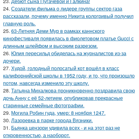
23.
Дебют сына Пугачёвой и Галкина!
24.
Создатели фильма о лидере группы сектор газа
рассказали, почему именно Никита кологривый получил
главную роль.
25.
63-Летняя Деми Мур в рамках каннского
кинофестиваля появилась в фиолетовом платье Gucci с
длинным шлейфом и высоким разрезом.
26.
Юлия пересильд обиделась на журналистов из-за
дочери.
27.
Худой, голодный полосатый кот вошёл в класс
калифорнийской школы в 1952 году, и то, что произошло
потом, навсегда изменило эту школу.
28.
Татьяна Михалкова проникновенно поздравила свою
дочь Анну с её 52-летием, опубликовав прекрасные
старинные семейные фотографии.
29.
Могила Робин гуда, умер: 8 ноября 1247.
30.
Лазоревка в парке города Вязники.
31.
Бьянка цензори удивила всех - и на этот раз не
откровенностью, а наоборот.