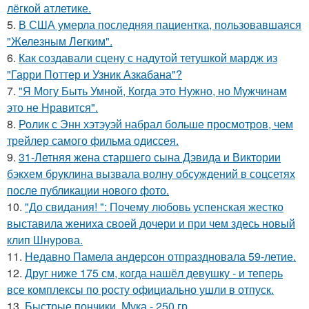
лёгкой атлетике.
5.
В США умерла последняя пациентка, пользовавшаяся
"Железным Легким".
6.
Как создавали сцену с надутой тетушкой мардж из
"Гарри Поттер и Узник Азкабана"?
7.
"Я Могу Быть Умной, Когда это Нужно, но Мужчинам
это не Нравится".
8.
Ролик с Энн хэтэуэй набрал больше просмотров, чем
трейлер самого фильма одиссея.
9.
31-Летняя жена старшего сына Дэвида и Виктории
бэкхем бруклина вызвала волну обсуждений в соцсетях
после публикации нового фото.
10.
"До свидания! ": Почему любовь успенская жестко
выставила жениха своей дочери и при чем здесь новый
клип Шнурова.
11.
Недавно Памела андерсон отпраздновала 59-летие.
12.
Друг ниже 175 см, когда нашёл девушку - и теперь
все комплексы по росту официально ушли в отпуск.
13.
Быстрые пончики. Мука - 250 гр.