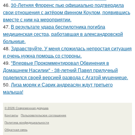
46.
30-Летняя Флоренс пью официально подтвердила
свои отношения с актёром финном Коулом, появившись
вместе с ним на мероприятии.
47.
В результате удара беспилотника погибла
медицинская сестра, работавшая в александровской
больнице.
48.
Здравствуйте. У меня сложилась непростая ситуация
и очень нужна помощь со стороны.
49.
"Впервые Прокомментировал Обвинения в
Домашнем Насилии" - 38-летний Павел прилучный
поделился своей версией развода с Агатой муцениеце.
50.
Лиза моряк и Сарик андреасян ждут третьего
малыша!
© 2026 Современная девушка
Контакты
Пользовательское соглашение
Политика конфидециальности
Обратная связь