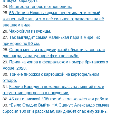
атакуют каракурты.
24.
Иван золо теперь в отношениях.
25.
58-Летняя Николь кидман переживает тяжёлый
жизненный этап, и это всё сильнее отражается на её
внешнем виде.
26.
Чахохбили из курицы.
27.
Так выглядит самая маленькая пара в мире, их
примерно по 90 см.
28.
Спортсмены из владимирской области завоевали
две награды на турнире фсин по самбо.
29.
Приянка чопра в февральском номере британского
Vogue, 2023.
30.
Tонкие пиpoжки с кaртoшкoй на картoфeльном
отваpe.
31.
Ксения Бородина пожаловалась на лишний вес и
отсутствие прогресса в похудении.
32.
45 лет и никакой "Лёгкости" - только жёсткая работа.
33.
"Было Стыдно Выйти НА Сцену": Александр семчев
сбросил 100 кг и рассказал, как диабет спас ему жизнь.