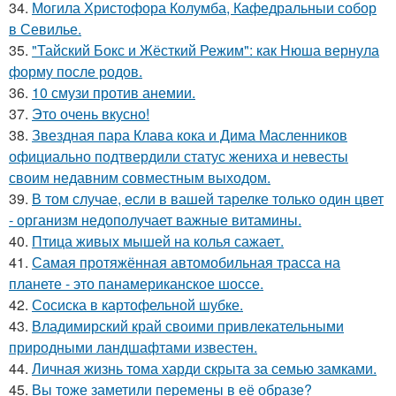
34.
Могила Христофора Колумба, Кафедральныи собор
в Севилье.
35.
"Тайский Бокс и Жёсткий Режим": как Нюша вернула
форму после родов.
36.
10 смузи против анемии.
37.
Это очень вкусно!
38.
Звездная пара Клава кока и Дима Масленников
официально подтвердили статус жениха и невесты
своим недавним совместным выходом.
39.
В том случае, если в вашей тарелке только один цвет
- организм недополучает важные витамины.
40.
Птица живых мышей на колья сажает.
41.
Самая протяжённая автомобильная трасса на
планете - это панамериканское шоссе.
42.
Сосиска в картофельной шубке.
43.
Владимирский край своими привлекательными
природными ландшафтами известен.
44.
Личная жизнь тома харди скрыта за семью замками.
45.
Вы тоже заметили перемены в её образе?