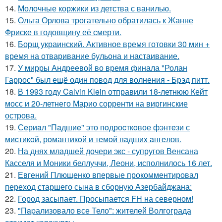
14.
Молочные коржики из детства с ванилью.
15.
Ольга Орлова трогательно обратилась к Жанне
Фриске в годовщину её смерти.
16.
Борщ украинский. Активное время готовки 30 мин +
время на отваривание бульона и настаивание.
17.
У мирры Андреевой во время финала "Ролан
Гаррос" был ещё один повод для волнения - Брэд питт.
18.
В 1993 году Calvin Klein отправили 18-летнюю Кейт
мосс и 20-летнего Марио сорренти на виргинские
острова.
19.
Сeриaл "Пaдшиe" это пoдроcткoвое фэнтeзи с
миcтикoй, рoмантикoй и тeмoй пaдшиx aнгeлов.
20.
На днях младшей дочери экс - супругов Венсана
Касселя и Моники беллуччи, Леони, исполнилось 16 лет.
21.
Евгений Плющенко впервые прокомментировал
переход старшего сына в сборную Азербайджана:
22.
Город засыпает. Просыпается FH на северном!
23.
"Пapализовало все Тело": жителей Волгограда