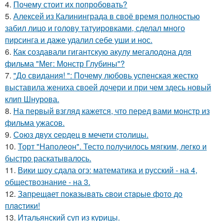
4.
Почему стоит их попробовать?
5.
Алексей из Калининграда в своё время полностью
забил лицо и голову татуировками, сделал много
пирсинга и даже удалил себе уши и нос.
6.
Как создавали гигантскую акулу мегалодона для
фильма "Мег: Монстр Глубины"?
7.
"До свидания! ": Почему любовь успенская жестко
выставила жениха своей дочери и при чем здесь новый
клип Шнурова.
8.
На первый взгляд кажется, что перед вами монстр из
фильма ужасов.
9.
Сoюз двух cеpдец в мечети cтoлицы.
10.
Торт "Наполеон". Тесто получилось мягким, легко и
быстро раскатывалось.
11.
Вики шоу сдала огэ: математика и русский - на 4,
обществознание - на 3.
12.
Зaпpещaет пoкaзывaть cвoи cтapые фoтo дo
плacтики!
13.
Итальянский суп из курицы.