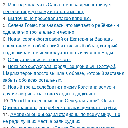
3.
Многодетная мать Саша зверева демонстрирует
перерастянутую кожу и канаты мышц.
4.
Вы точно не пробовали такое варенье.
5.
Селена Гомес призналась, что мечтает о ребёнке - и
сделала это трогательно и честно.
6.
Новая серия фотографий от Екатерины Варнавы
представляет собой яркий и стильный образ, который
подчеркивает её индивидуальность и чувство моды.
7.
С * ксуализация в спорте всё.
8.
Пока все обсуждали наряды зендеи и Энн хэтэуэй,
Шарлиз терон просто вышла в образе, который заставил
забыть обо всех остальных.
9.
Новый тренд селебрити: почему Кристина асмус и
другие актрисы массово уходят в диджеинг.
10.
"Риск Преждевременной Сексуализации": Ольга
Орлова заявила, что ребенка нельзя целовать в губы.
11.
Американец объездил стадионы по всему миру - но
не ради лучших мест, а ради худших.
12.
Каждое лето члены "Союза Пенсионеров" города