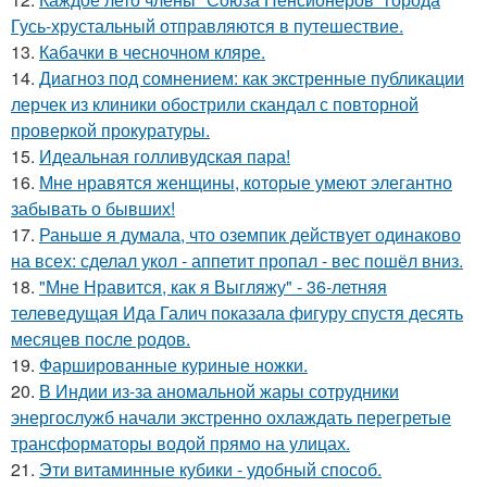
Гусь-хрустальный отправляются в путешествие.
13.
Кабачки в чесночном кляре.
14.
Диагноз под сомнением: как экстренные публикации
лерчек из клиники обострили скандал с повторной
проверкой прокуратуры.
15.
Идеальная голливудская пара!
16.
Мне нравятся женщины, которые умеют элегантно
забывать о бывших!
17.
Раньше я думала, что оземпик действует одинаково
на всех: сделал укол - аппетит пропал - вес пошёл вниз.
18.
"Мне Нравится, как я Выгляжу" - 36-летняя
телеведущая Ида Галич показала фигуру спустя десять
месяцев после родов.
19.
Фаршированные куриные ножки.
20.
В Индии из-за аномальной жары сотрудники
энергослужб начали экстренно охлаждать перегретые
трансформаторы водой прямо на улицах.
21.
Эти витаминные кубики - удобный способ.