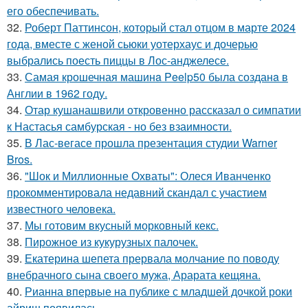
его обеспечивать.
32.
Роберт Паттинсон, который стал отцом в марте 2024
года, вместе с женой сьюки уотерхаус и дочерью
выбрались поесть пиццы в Лос-анджелесе.
33.
Самая крошечная машинa Peelp50 была созданa в
Англии в 1962 году.
34.
Отар кушанашвили откровенно рассказал о симпатии
к Настасья самбурская - но без взаимности.
35.
В Лас-вегасе прошла презентация студии Warner
Bros.
36.
"Шок и Миллионные Охваты": Олеся Иванченко
прокомментировала недавний скандал с участием
известного человека.
37.
Мы готовим вкусный морковный кекс.
38.
Пирожное из кукурузных палочек.
39.
Екатерина шепета прервала молчание по поводу
внебрачного сына своего мужа, Арарата кещяна.
40.
Рианна впервые на публике с младшей дочкой роки
айриш появилась.