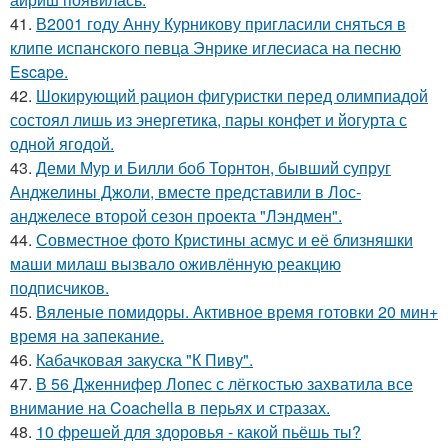
41.
В2001 году Анну Курникову пригласили сняться в
клипе испанского певца Энрике иглесиаса на песню
Escape.
42.
Шокирующий рацион фигуристки перед олимпиадой
состоял лишь из энергетика, пары конфет и йогурта с
одной ягодой.
43.
Деми Мур и Билли боб Торнтон, бывший супруг
Анджелины Джоли, вместе представили в Лос-
анджелесе второй сезон проекта "Лэндмен".
44.
Совместное фото Кристины асмус и её близняшки
маши милаш вызвало оживлённую реакцию
подписчиков.
45.
Вяленые помидоры. Активное время готовки 20 мин+
время на запекание.
46.
Кабачковая закуска "К Пиву".
47.
В 56 Дженнифер Лопес с лёгкостью захватила все
внимание на Coachella в перьях и стразах.
48.
10 фрешей для здоровья - какой пьёшь ты?