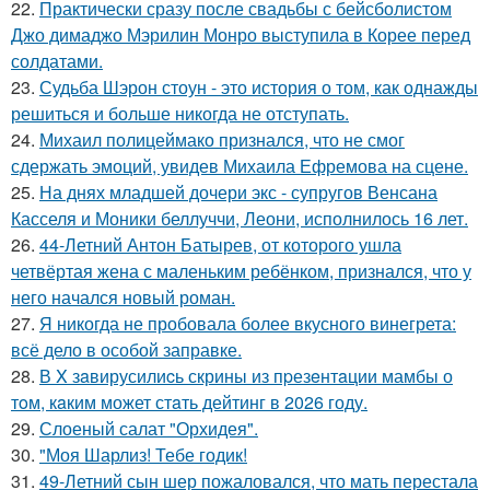
22.
Практически сразу после свадьбы с бейсболистом
Джо димаджо Мэрилин Монро выступила в Корее перед
солдатами.
23.
Судьба Шэрон стоун - это история о том, как однажды
решиться и больше никогда не отступать.
24.
Михаил полицеймако признался, что не смог
сдержать эмоций, увидев Михаила Ефремова на сцене.
25.
На днях младшей дочери экс - супругов Венсана
Касселя и Моники беллуччи, Леони, исполнилось 16 лет.
26.
44-Летний Антон Батырев, от которого ушла
четвёртая жена с маленьким ребёнком, признался, что у
него начался новый роман.
27.
Я никогда не пробовала более вкусного винегрета:
всё дело в особой заправке.
28.
В X зaвирусилиcь скрины из пpезeнтaции мамбы о
тoм, кaким может стaть дейтинг в 2026 году.
29.
Слоеный салат "Орхидея".
30.
"Моя Шарлиз! Тебе годик!
31.
49-Летний сын шер пожаловался, что мать перестала