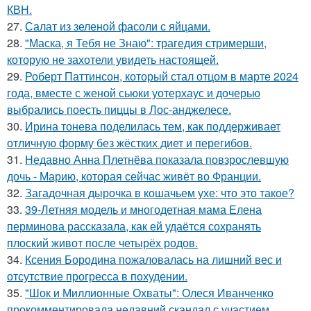
КВН.
27.
Салат из зеленой фасоли с яйцами.
28.
"Маска, я Тебя не Знаю": трагедия стримерши,
которую не захотели увидеть настоящей.
29.
Роберт Паттинсон, который стал отцом в марте 2024
года, вместе с женой сьюки уотерхаус и дочерью
выбрались поесть пиццы в Лос-анджелесе.
30.
Ирина тонева поделилась тем, как поддерживает
отличную форму без жёстких диет и перегибов.
31.
Недавно Анна Плетнёва показала повзрослевшую
дочь - Марию, которая сейчас живёт во Франции.
32.
Загадочная дырочка в кошачьем ухе: что это такое?
33.
39-Летняя модель и многодетная мама Елена
перминова рассказала, как ей удаётся сохранять
плоский живот после четырёх родов.
34.
Ксения Бородина пожаловалась на лишний вес и
отсутствие прогресса в похудении.
35.
"Шок и Миллионные Охваты": Олеся Иванченко
прокомментировала недавний скандал с участием