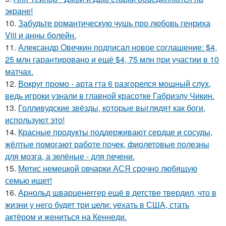
экране!
10.
Забудьте романтическую чушь про любовь генриха
Viii и анны болейн.
11.
Александр Овечкин подписал новое соглашение: $4,
25 млн гарантировано и ещё $4, 75 млн при участии в 10
матчах.
12.
Вокруг промо - арта гта 6 разгорелся мощный слух,
ведь игроки узнали в главной красотке Габриэлу Чикин.
13.
Голливудские звёзды, которые выглядят как боги,
используют это!
14.
Красные продукты поддерживают сердце и сосуды,
жёлтые помогают работе почек, фиолетовые полезны
для мозга, а зелёные - для печени.
15.
Метис немецкой овчарки АСЯ срочно любящую
семью ищет!
16.
Арнольд шварценеггер ещё в детстве твердил, что в
жизни у него будет три цели: уехать в США, стать
актёром и жениться на Кеннеди.