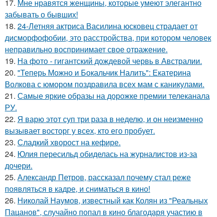
17.
Мне нравятся женщины, которые умеют элегантно
забывать о бывших!
18.
24-Летняя актриса Василина юсковец страдает от
дисморфофобии, это расстройства, при котором человек
неправильно воспринимает свое отражение.
19.
На фото - гигантский дождевой червь в Австралии.
20.
"Теперь Можно и Бокальчик Налить": Екатерина
Волкова с юмором поздравила всех мам с каникулами.
21.
Самые яркие образы на дорожке премии телеканала
РУ.
22.
Я варю этот суп три раза в неделю, и он неизменно
вызывает восторг у всех, кто его пробует.
23.
Сладкий хворост на кефире.
24.
Юлия пересильд обиделась на журналистов из-за
дочери.
25.
Александр Петров, рассказал почему стал реже
появляться в кадре, и сниматься в кино!
26.
Николай Наумов, известный как Колян из "Реальных
Пацанов", случайно попал в кино благодаря участию в