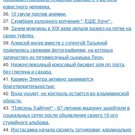
известного человека.
36.
10 смузи против анемии.
37.
Скумбрия холодного копчения "; ЕЩЕ Хочу";.
38.
Зачем мужчины в XIX веке делали разрез на пятке на
своих туфлях.
39.
Алексей янгер вместе с супругой Татьяной
поделились свежими фотографиями, на которых
запечатлен их пятимесячный сынишка Леон.
40.
Низкоуглеводный кокосовый бисквит для пп торта,
без глютена и сахара.
41.
Кармен Электра активно занимается
благотворительностью:
42.
Вода уходит, но контроль остаётся во владимирской
области.
43.
"Плесень Хайпует" - 67-летнюю мадонну захейтили в
социальных сетях после объявления своего 15-ого
студийного альбома.
44.
Инстасамка начала сводить татуировки, кардинально