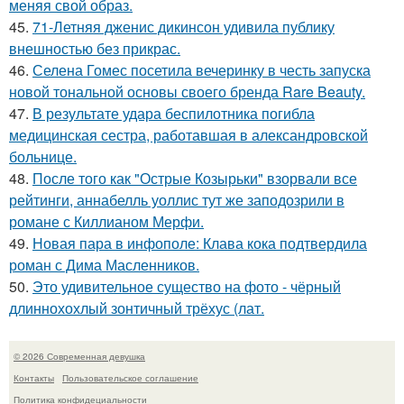
меняя свой образ.
45.
71-Летняя дженис дикинсон удивила публику
внешностью без прикрас.
46.
Селена Гомес посетила вечеринку в честь запуска
новой тональной основы своего бренда Rare Beauty.
47.
В результате удара беспилотника погибла
медицинская сестра, работавшая в александровской
больнице.
48.
После того как "Острые Козырьки" взорвали все
рейтинги, аннабелль уоллис тут же заподозрили в
романе с Киллианом Мерфи.
49.
Новая пара в инфополе: Клава кока подтвердила
роман с Дима Масленников.
50.
Это удивительное существо на фото - чёрный
длиннохохлый зонтичный трёхус (лат.
© 2026 Современная девушка
Контакты
Пользовательское соглашение
Политика конфидециальности