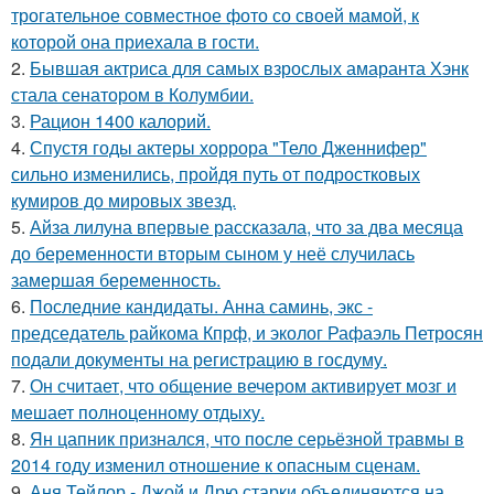
трогательное совместное фото со своей мамой, к
которой она приехала в гости.
2.
Бывшая актриса для самых взрослых амаранта Хэнк
стала сенатором в Колумбии.
3.
Рацион 1400 калорий.
4.
Спустя годы актеры хоррора "Тело Дженнифер"
сильно изменились, пройдя путь от подростковых
кумиров до мировых звезд.
5.
Айза лилуна впервые рассказала, что за два месяца
до беременности вторым сыном у неё случилась
замершая беременность.
6.
Последние кандидаты. Анна саминь, экс -
председатель райкома Кпрф, и эколог Рафаэль Петросян
подали документы на регистрацию в госдуму.
7.
Он считает, что общение вечером активирует мозг и
мешает полноценному отдыху.
8.
Ян цапник признался, что после серьёзной травмы в
2014 году изменил отношение к опасным сценам.
9.
Аня Тейлор - Джой и Дрю старки объединяются на