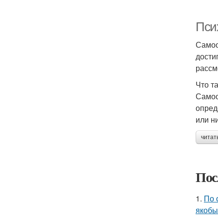
Пси
Самоо
дости
рассм
Что т
Самоо
опред
или н
читат
Пос
1.
По 
якобы