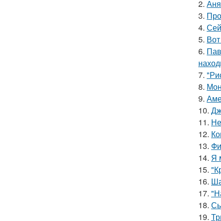
2.
Аня
3.
Про
4.
Сей
5.
Вот
6.
Пав
наход
7.
"Ри
8.
Мон
9.
Аме
10.
Дж
11.
Не
12.
Ко
13.
Фи
14.
Я 
15.
"К
16.
Ша
17.
"Н
18.
Сы
19.
Тр