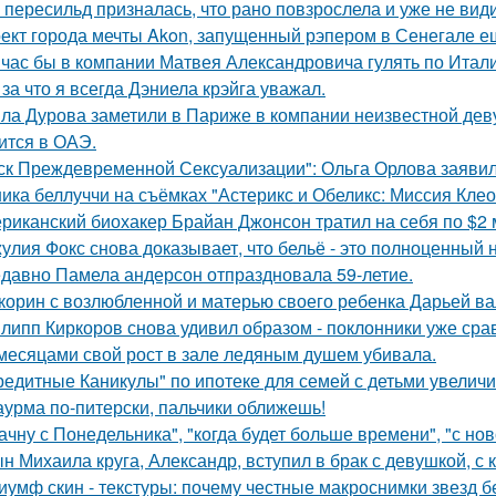
 пересильд призналась, что рано повзрослела и уже не види
ект города мечты Akon, запущенный рэпером в Сенегале ещ
час бы в компании Матвея Александровича гулять по Италии
 за что я всегда Дэниела крэйга уважал.
ла Дурова заметили в Париже в компании неизвестной дев
ится в ОАЭ.
ск Преждевременной Сексуализации": Ольга Орлова заявила,
ика беллуччи на съёмках "Астерикс и Обеликс: Миссия Клеоп
риканский биохакер Брайан Джонсон тратил на себя по $2 м
улия Фокс снова доказывает, что бельё - это полноценный 
давно Памела андерсон отпраздновала 59-летие.
корин с возлюбленной и матерью своего ребенка Дарьей ва
липп Киркоров снова удивил образом - поклонники уже сра
месяцами свой рост в зале ледяным душем убивала.
редитные Каникулы" по ипотеке для семей с детьми увеличи
урма по-питерски, пальчики оближешь!
ачну с Понедельника", "когда будет больше времени", "с но
н Михаила круга, Александр, вступил в брак с девушкой, с
иумф скин - текстуры: почему честные макроснимки звезд 