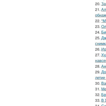
20.
За
21.
Ал
обнаж
22.
"М
23.
Ол
24.
Би
25.
Дж
снимк
26.
Ир
27.
Ху
навсе
28.
Ан
29.
До
летие
30.
Ва
31.
Ме
32.
Бр
33.
В 
34.
Си