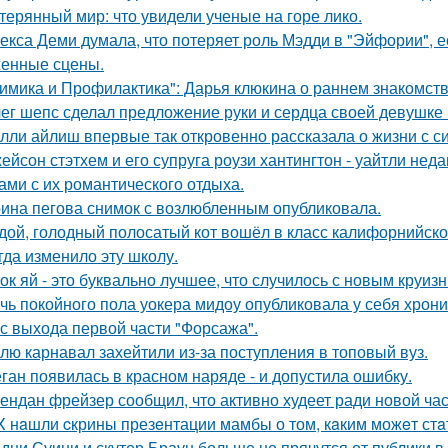
терянный мир: что увидели ученые на горе лико.
екса Деми думала, что потеряет роль Мэдди в "Эйфории", е
енные сцены.
имика и Профилактика": Дарья клюкина о раннем знакомств
ег шепс сделал предложение руки и сердца своей девушке
лли айлиш впервые так откровенно рассказала о жизни с с
ейсон стэтхем и его супруга роузи хантингтон - уайтли н
ами с их романтического отдыха.
ина пегова снимок с возлюбленным опубликовала.
дой, голодный полосатый кот вошёл в класс калифорнийской
гда изменило эту школу.
ок яй - это буквально лучшее, что случилось с новым круиз
чь покойного пола уокера мидоу опубликовала у себя хроник
 с выхода первой части "Форсажа".
лю карнавал захейтили из-за поступления в топовый вуз.
ган появилась в красном наряде - и допустила ошибку.
ендан фрейзер сообщил, что активно худеет ради новой час
X нaшли cкрины презeнтации мамбы о том, кaким можeт стa
дни Суини и скутер Браун больше не прячутся от публики в 