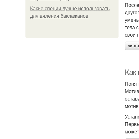
После
Какие специи лучше использовать
друго
для вяления баклажанов
умень
тела 
свои 
читат
Как
Понят
Мотив
остав
мотив
Устан
Первы
может