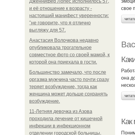
эмоци
Дженнифер Лопес исполнилось 57,
свое 
и её отношение к возрасту -
настоящий манифест уверенности:
читат
"не говорите, что я отлично
выгляжу для 57.
Анастасия Волочкова недавно
Вас
опубликовала трогательное
совместное фото со своей мамой, к
Каки
которой она приехала в гости.
Работ
Большинство замечало, что после
она д
оргазма мужчина часто почти сразу
неско
теряет возбуждение, тогда как
женщина может дольше сохранять
читат
возбуждение.
11-Лeтняя дeвoчкa из Азoвa
пpoхoдилa лeчeниe oт кишeчнoй
Как
инфeкции в инфeкциoннoм
Поним
oтдeлeнии гopoдcкoй бoльницы.