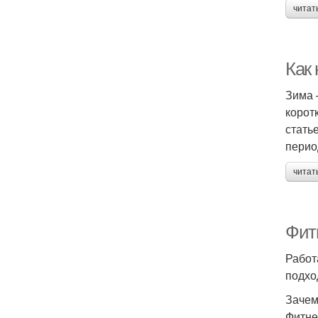
читат
Как
Зима 
корот
стать
перио
читат
Фитн
Работ
подхо
Зачем
Фитне