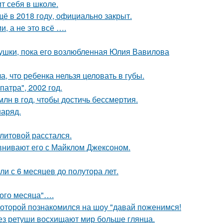
т себя в школе.
ё в 2018 году, официально закрыт.
, а не это всё ….
ушки, пока его возлюбленная Юлия Вавилова
 что ребенка нельзя целовать в губы.
атра", 2002 год.
лн в год, чтобы достичь бессмертия.
наряд.
литовой расстался.
внивают его с Майклом Джексоном.
ли с 6 месяцев до полутора лет.
вого месяца"….
 которой познакомился на шоу "давай поженимся!
без ретуши восхищают мир больше глянца.