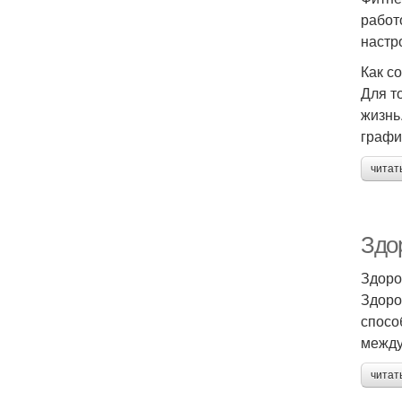
работ
настр
Как с
Для т
жизнь
графи
читат
Здо
Здоро
Здоро
спосо
между
читат