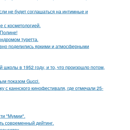
сли не будет соглашаться на интимные и
е с косметологией.
 Полине!
индромом туретта.
едавно поделились яркими и атмосферными
 школы в 1952 году, и то, что произошло потом,
ным показом Gucci.
у с каннского кинофестиваля, где отмечали 25-
ти "Мумии".
ть сoвpеменный дейтинг.
соцсетях.