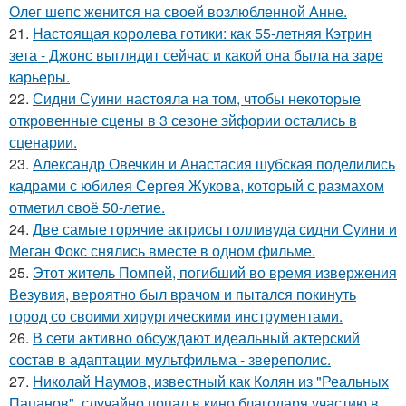
Олег шепс женится на своей возлюбленной Анне.
21.
Настоящая королева готики: как 55-летняя Кэтрин
зета - Джонс выглядит сейчас и какой она была на заре
карьеры.
22.
Сидни Суини настояла на том, чтобы некоторые
откровенные сцены в 3 сезоне эйфории остались в
сценарии.
23.
Александр Овечкин и Анастасия шубская поделились
кадрами с юбилея Сергея Жукова, который с размахом
отметил своё 50-летие.
24.
Две самые горячие актрисы голливуда сидни Суини и
Меган Фокс снялись вместе в одном фильме.
25.
Этот житель Помпей, погибший во время извержения
Везувия, вероятно был врачом и пытался покинуть
город со своими хирургическими инструментами.
26.
В сети активно обсуждают идеальный актерский
состав в адаптации мультфильма - звереполис.
27.
Николай Наумов, известный как Колян из "Реальных
Пацанов", случайно попал в кино благодаря участию в