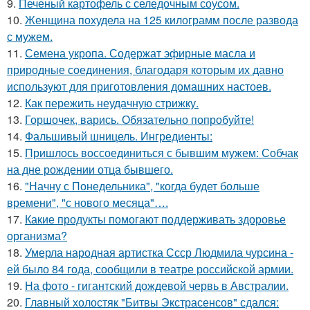
9.
Печеный картофель с селедочным соусом.
10.
Женщина похудела на 125 килограмм после развода
с мужем.
11.
Семена укропа. Содержат эфирные масла и
природные соединения, благодаря которым их давно
используют для приготовления домашних настоев.
12.
Как пережить неудачную стрижку.
13.
Горшочек, варись. Обязательно попробуйте!
14.
Фальшивый шницель. Ингредиенты:
15.
Пришлось воссоединиться с бывшим мужем: Собчак
на дне рождении отца бывшего.
16.
"Начну с Понедельника", "когда будет больше
времени", "с нового месяца"….
17.
Какие продукты помогают поддерживать здоровье
организма?
18.
Умерла народная артистка Ссср Людмила чурсина -
ей было 84 года, сообщили в театре российской армии.
19.
На фото - гигантский дождевой червь в Австралии.
20.
Главный холостяк "Битвы Экстрасенсов" сдался: