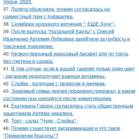
Vogue, 2023.
37.
Лолита объяснила, почему согласилась на
совместный трек с Instasamka.
38.
Скумбрия холодного копчения "; ЕЩЕ Хочу";.
39.
После выпуска "Натальной Карты" с Олесей
Иванченко Артемия Лебедева захейтили за грубость и
токсичное поведение.
40.
Низкоуглеводный кокосовый бисквит для пп торта,
без глютена и сахара.
41.
В том случае, если в вашей тарелке только один цвет
- организм недополучает важные витамины.
42.
Слойки - ватрушки с творогом и джемом.
43.
Знакомый семьи лерчек продемонстрировал, в каком
состоянии она находится после химиотерапии.
44.
Екатерина Гордон согласилась стать общественным
защитником Артёма чекалина.
45.
Торт - салат "Чудо - Слойка".
46.
Почему существует дискриминация и что такое
"Привилегии Красоты"?