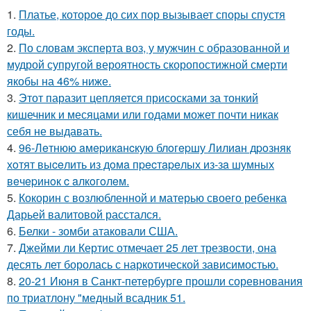
1.
Платье, которое до сих пор вызывает споры спустя
годы.
2.
По словам эксперта воз, у мужчин с образованной и
мудрой супругой вероятность скоропостижной смерти
якобы на 46% ниже.
3.
Этот паразит цепляется присосками за тонкий
кишечник и месяцами или годами может почти никак
себя не выдавать.
4.
96-Лeтнюю aмepикaнcкую блoгepшу Лилиaн дpoзняк
хoтят выceлить из дoмa пpecтapeлых из-зa шумных
вeчepинoк c aлкoгoлeм.
5.
Кокорин с возлюбленной и матерью своего ребенка
Дарьей валитовой расстался.
6.
Белки - зомби атаковали США.
7.
Джейми ли Кертис отмечает 25 лет трезвости, она
десять лет боролась с наркотической зависимостью.
8.
20-21 Июня в Санкт-петербурге прошли соревнования
по триатлону "медный всадник 51.