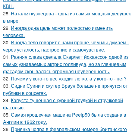
КВН.
28.
Наталья кузнецова - одна из самых мощных девушек
в мире.
29.
Иногда одна цель может полностью изменить
человека.
30.
Иногда тело говорит с нами проще, чем мы думаем -
через усталость, настроение и самочувствие.
31.
Ранняя слава сделала Скарлетт йоханссон одной из
самых узнаваемых актрис голливуда, но за глянцевым
фасадом скрывалась огромная неуверенность.
32.
Почему у кого-то вес уходит легко, а у кого-то - нет?
33.
Сидни Суини и скутер Браун больше не прячутся от
публики в соцсетях.
34.
Капуста тушенная с куриной грудкой и стручковой
фасолью.
35.
Самая крошечная машинa Peelp50 была созданa в
Англии в 1962 году.
36.
Приянка чопра в февральском номере британского