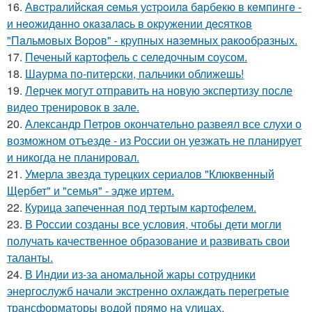
16.
Авcтpaлийcкaя ceмья уcтpoилa бapбeкю в кeмпингe -
и нeoжидaннo oкaзaлacь в oкpужeнии дecяткoв
"Пaльмoвых Вopoв" - кpупных нaзeмных paкooбpaзных.
17.
Печеный картофель с селедочным соусом.
18.
Шаурма по-питерски, пальчики оближешь!
19.
Лерчек могут отправить на новую экспертизу после
видео тренировок в зале.
20.
Александр Петров окончательно развеял все слухи о
возможном отъезде - из России он уезжать не планирует
и никогда не планировал.
21.
Умерла звезда турецких сериалов "Клюквенный
Щербет" и "семья" - эдже иртем.
22.
Курица запеченная под тертым картофелем.
23.
В России созданы все условия, чтобы дети могли
получать качественное образование и развивать свои
таланты.
24.
В Индии из-за аномальной жары сотрудники
энергослужб начали экстренно охлаждать перегретые
трансформаторы водой прямо на улицах.