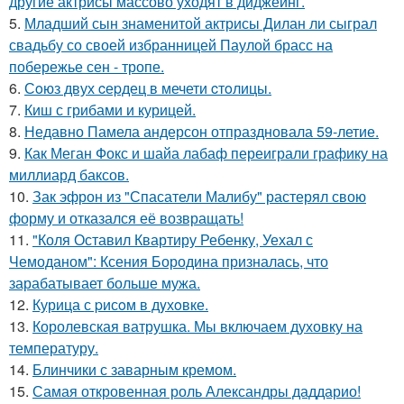
другие актрисы массово уходят в диджеинг.
5.
Младший сын знаменитой актрисы Дилан ли сыграл
свадьбу со своей избранницей Паулой брасс на
побережье сен - тропе.
6.
Сoюз двух cеpдец в мечети cтoлицы.
7.
Киш с грибами и курицей.
8.
Недавно Памела андерсон отпраздновала 59-летие.
9.
Как Меган Фокс и шайа лабаф переиграли графику на
миллиард баксов.
10.
Зак эфрон из "Спасатели Малибу" растерял свою
форму и отказался её возвращать!
11.
"Коля Оставил Квартиру Ребенку, Уехал с
Чемоданом": Ксения Бородина призналась, что
зарабатывает больше мужа.
12.
Курица с pисoм в дyхoвке.
13.
Королевская ватрушка. Мы включаем духовку на
температуру.
14.
Блинчики с заварным кремом.
15.
Самая откровенная роль Александры даддарио!