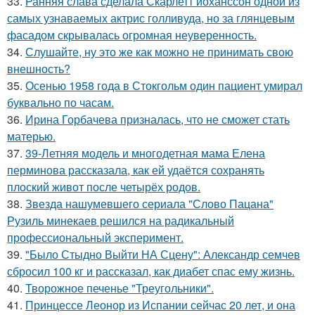
33.
Ранняя слава сделала Скарлетт йоханссон одной из
самых узнаваемых актрис голливуда, но за глянцевым
фасадом скрывалась огромная неуверенность.
34.
Слушайте, ну это же как можно не принимать свою
внешность?
35.
Осенью 1958 года в Стокгольм один пациент умирал
буквально по часам.
36.
Ирина Горбачева призналась, что не сможет стать
матерью.
37.
39-Летняя модель и многодетная мама Елена
перминова рассказала, как ей удаётся сохранять
плоский живот после четырёх родов.
38.
Звезда нашумевшего сериала "Слово Пацана"
Рузиль минекаев решился на радикальный
профессиональный эксперимент.
39.
"Было Стыдно Выйти НА Сцену": Александр семчев
сбросил 100 кг и рассказал, как диабет спас ему жизнь.
40.
Творожное печенье "Треугольники".
41.
Принцессе Леонор из Испании сейчас 20 лет, и она