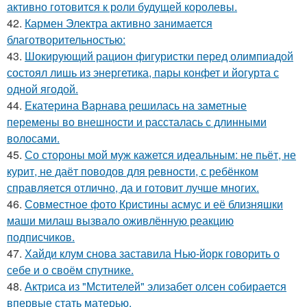
активно готовится к роли будущей королевы.
42.
Кармен Электра активно занимается
благотворительностью:
43.
Шокирующий рацион фигуристки перед олимпиадой
состоял лишь из энергетика, пары конфет и йогурта с
одной ягодой.
44.
Екатерина Варнава решилась на заметные
перемены во внешности и рассталась с длинными
волосами.
45.
Со стороны мой муж кажется идеальным: не пьёт, не
курит, не даёт поводов для ревности, с ребёнком
справляется отлично, да и готовит лучше многих.
46.
Совместное фото Кристины асмус и её близняшки
маши милаш вызвало оживлённую реакцию
подписчиков.
47.
Хайди клум снова заставила Нью-йорк говорить о
себе и о своём спутнике.
48.
Актриса из "Мстителей" элизабет олсен собирается
впервые стать матерью.