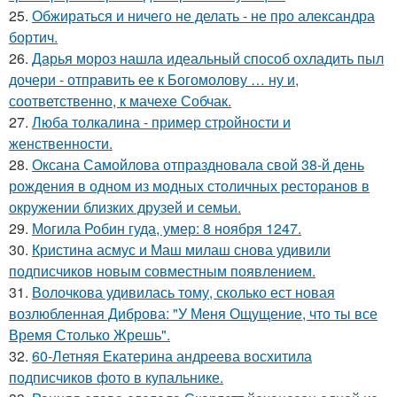
25.
Обжираться и ничего не делать - не про александра
бортич.
26.
Дарья мороз нашла идеальный способ охладить пыл
дочери - отправить ее к Богомолову … ну и,
соответственно, к мачехе Собчак.
27.
Люба толкалина - пример стройности и
женственности.
28.
Оксана Самойлова отпраздновала свой 38-й день
рождения в одном из модных столичных ресторанов в
окружении близких друзей и семьи.
29.
Могила Робин гуда, умер: 8 ноября 1247.
30.
Кристина асмус и Маш милаш снова удивили
подписчиков новым совместным появлением.
31.
Волочкова удивилась тому, сколько ест новая
возлюбленная Диброва: "У Меня Ощущение, что ты все
Время Столько Жрешь".
32.
60-Летняя Екатерина андреева восхитила
подписчиков фото в купальнике.