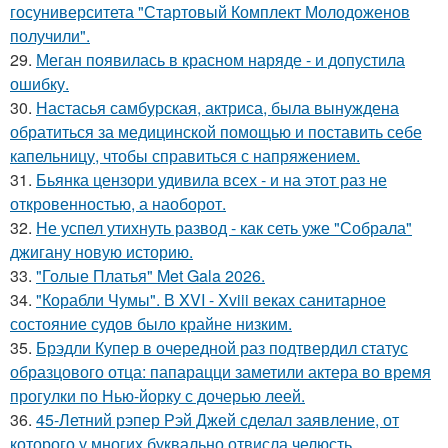
госуниверситета "Стартовый Комплект Молодоженов
получили".
29.
Меган появилась в красном наряде - и допустила
ошибку.
30.
Настасья самбурская, актриса, была вынуждена
обратиться за медицинской помощью и поставить себе
капельницу, чтобы справиться с напряжением.
31.
Бьянка цензори удивила всех - и на этот раз не
откровенностью, а наоборот.
32.
Не успел утихнуть развод - как сеть уже "Собрала"
джигану новую историю.
33.
"Голые Платья" Met Gala 2026.
34.
"Корабли Чумы". В XVI - Xviii веках санитарное
состояние судов было крайне низким.
35.
Брэдли Купер в очередной раз подтвердил статус
образцового отца: папарацци заметили актера во время
прогулки по Нью-йорку с дочерью леей.
36.
45-Летний рэпер Рэй Джей сделал заявление, от
которого у многих буквально отвисла челюсть.