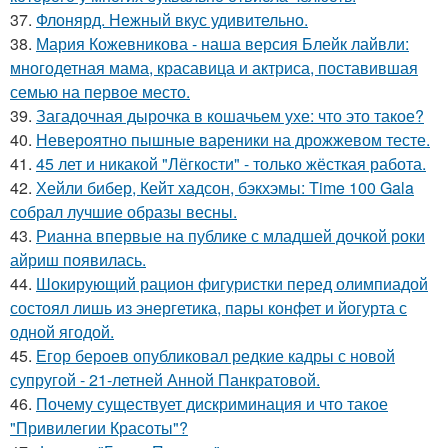
37.
Флонярд. Нежный вкус удивительно.
38.
Мария Кожевникова - наша версия Блейк лайвли:
многодетная мама, красавица и актриса, поставившая
семью на первое место.
39.
Загадочная дырочка в кошачьем ухе: что это такое?
40.
Невероятно пышные вареники на дрожжевом тесте.
41.
45 лет и никакой "Лёгкости" - только жёсткая работа.
42.
Хейли бибер, Кейт хадсон, бэкхэмы: Time 100 Gala
собрал лучшие образы весны.
43.
Рианна впервые на публике с младшей дочкой роки
айриш появилась.
44.
Шокирующий рацион фигуристки перед олимпиадой
состоял лишь из энергетика, пары конфет и йогурта с
одной ягодой.
45.
Егор бероев опубликовал редкие кадры с новой
супругой - 21-летней Анной Панкратовой.
46.
Почему существует дискриминация и что такое
"Привилегии Красоты"?