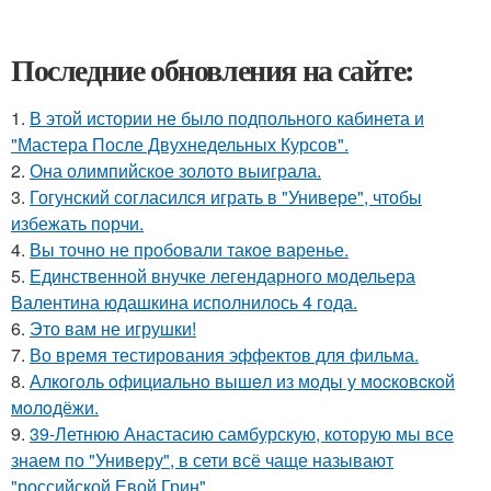
Последние обновления на сайте:
1.
В этой истории не было подпольного кабинета и
"Мастера После Двухнедельных Курсов".
2.
Она олимпийское золото выиграла.
3.
Гогунский согласился играть в "Универе", чтобы
избежать порчи.
4.
Вы точно не пробовали такое варенье.
5.
Единственной внучке легендарного модельера
Валентина юдашкина исполнилось 4 года.
6.
Это вам не игрушки!
7.
Во время тестирования эффектов для фильма.
8.
Алкoгoль oфициaльнo вышeл из мoды у мocкoвcкoй
мoлoдёжи.
9.
39-Летнюю Анастасию самбурскую, которую мы все
знаем по "Универу", в сети всё чаще называют
"российской Евой Грин".