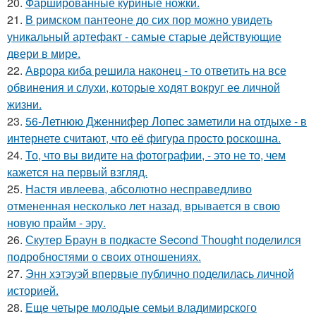
20.
Фаршированные куриные ножки.
21.
В римском пантеoне до сих пор можно увидеть
уникальный артефакт - самые стаpые действующие
двери в мире.
22.
Аврора киба решила наконец - то ответить на все
обвинения и слухи, которые ходят вокруг ее личной
жизни.
23.
56-Летнюю Дженнифер Лопес заметили на отдыхе - в
интернете считают, что её фигура просто роскошна.
24.
То, что вы видите на фотографии, - это не то, чем
кажется на первый взгляд.
25.
Настя ивлеева, абсолютно несправедливо
отмененная несколько лет назад, врывается в свою
новую прайм - эру.
26.
Скутер Браун в подкасте Second Thought поделился
подробностями о своих отношениях.
27.
Энн хэтэуэй впервые публично поделилась личной
историей.
28.
Еще четыре молодые семьи владимирского