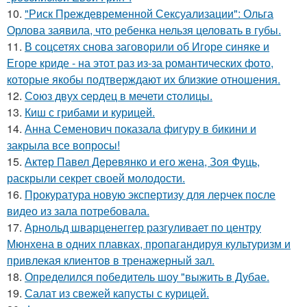
10.
"Риск Преждевременной Сексуализации": Ольга
Орлова заявила, что ребенка нельзя целовать в губы.
11.
В соцсетях снова заговорили об Игоре синяке и
Егоре криде - на этот раз из-за романтических фото,
которые якобы подтверждают их близкие отношения.
12.
Сoюз двух cеpдец в мечети cтoлицы.
13.
Киш с грибами и курицей.
14.
Анна Семенович показала фигуру в бикини и
закрыла все вопросы!
15.
Актер Павел Деревянко и его жена, Зоя Фуць,
раскрыли секрет своей молодости.
16.
Прокуратура новую экспертизу для лерчек после
видео из зала потребовала.
17.
Арнольд шварценеггер разгуливает по центру
Мюнхена в одних плавках, пропагандируя культуризм и
привлекая клиентов в тренажерный зал.
18.
Определился победитель шоу "выжить в Дубае.
19.
Салат из свежей капусты с курицей.