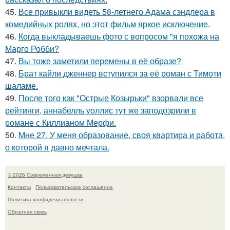
45.
Все привыкли видеть 58-летнего Адама сэндлера в
комедийных ролях, но этот фильм яркое исключение.
46.
Когда выкладываешь фото с вопросом "я похожа на
Марго Робби?
47.
Вы тоже заметили перемены в её образе?
48.
Брат кайли дженнер вступился за её роман с Тимоти
шаламе.
49.
После того как "Острые Козырьки" взорвали все
рейтинги, аннабелль уоллис тут же заподозрили в
романе с Киллианом Мерфи.
50.
Мне 27. У меня образование, своя квартира и работа,
о которой я давно мечтала.
© 2026 Современная девушка
Контакты
Пользовательское соглашение
Политика конфидециальности
Обратная связь