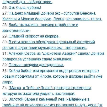
ведущей днк - лаборатории.
26.
Это была любовь!
27.
На днях младшей дочери экс - супругов Венсана
Касселя и Моники беллуччи, Леони, исполнилось 16 лет.
28.
Люба толкалина - пример стройности и
женственности.
29.
Сладкий хворост на кефире.
30.
В сети активно обсуждают идеальный актерский
состав в адаптации мультфильма - звереполис.
31.
Алексей Серов из "Дискотеки Аварии" сделал дочери
подарок за успешную сдачу экзаменов.
32.
Польза гвоздики для здоровья.
33.
Хейли бибер тем временем подогревает интерес к
новым продуктам от Rhode, которые должны выйти уже
скоро.
34.
"Маска, я Тебя не Знаю": трагедия стримерши,
которую не захотели увидеть настоящей.
35.
Золотой баран и каменный лев, найденные в
гробнице на археологических раскопках гонур - депе (от