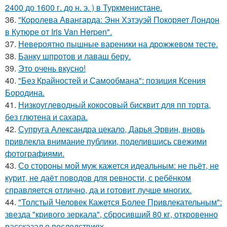
2400 до 1600 г. до н. э. ) в Туркменистане.
36.
"Королева Авангарда: Энн Хэтэуэй Покоряет Лондон
в Кутюре от Iris Van Herpen".
37.
Невероятно пышные вареники на дрожжевом тесте.
38.
Банку шпротов и лаваш беру.
39.
Это очень вкусно!
40.
"Без Крайностей и Самообмана": позиция Ксения
Бородина.
41.
Низкоуглеводный кокосовый бисквит для пп торта,
без глютена и сахара.
42.
Супруга Александра цекало, Дарья Эрвин, вновь
привлекла внимание публики, поделившись свежими
фотографиями.
43.
Со стороны мой муж кажется идеальным: не пьёт, не
курит, не даёт поводов для ревности, с ребёнком
справляется отлично, да и готовит лучше многих.
44.
"Толстый Человек Кажется Более Привлекательным":
звезда "кривого зеркала", сбросивший 80 кг, откровенно
рассказал о последствиях.