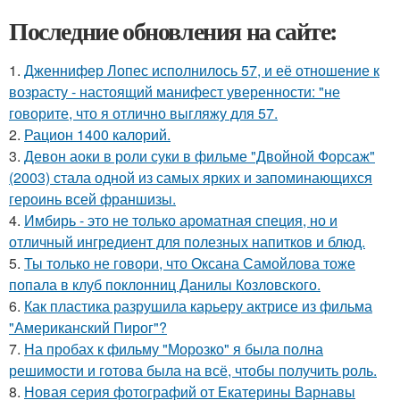
Последние обновления на сайте:
1.
Дженнифер Лопес исполнилось 57, и её отношение к
возрасту - настоящий манифест уверенности: "не
говорите, что я отлично выгляжу для 57.
2.
Рацион 1400 калорий.
3.
Девон аоки в роли суки в фильме "Двойной Форсаж"
(2003) стала одной из самых ярких и запоминающихся
героинь всей франшизы.
4.
Имбирь - это не только ароматная специя, но и
отличный ингредиент для полезных напитков и блюд.
5.
Ты только не говори, что Оксана Самойлова тоже
попала в клуб поклонниц Данилы Козловского.
6.
Как пластика разрушила карьеру актрисе из фильма
"Американский Пирог"?
7.
На пробах к фильму "Морозко" я была полна
решимости и готова была на всё, чтобы получить роль.
8.
Новая серия фотографий от Екатерины Варнавы