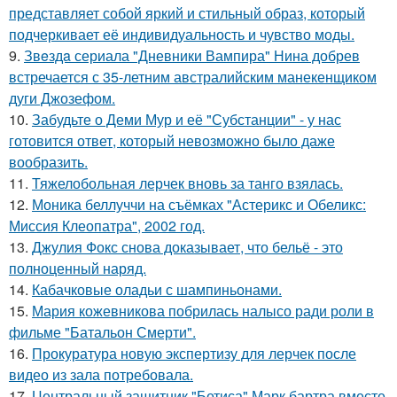
представляет собой яркий и стильный образ, который
подчеркивает её индивидуальность и чувство моды.
9.
Звeздa сериала "Дневники Вампира" Нина добрев
встречается с 35-летним австралийским манекенщиком
дуги Джозефом.
10.
Забудьте о Деми Мур и её "Субстанции" - у нас
готовится ответ, который невозможно было даже
вообразить.
11.
Тяжелобольная лерчек вновь за танго взялась.
12.
Моника беллуччи на съёмках "Астерикс и Обеликс:
Миссия Клеопатра", 2002 год.
13.
Джулия Фокс снова доказывает, что бельё - это
полноценный наряд.
14.
Кабачковые оладьи с шампиньонами.
15.
Мария кожевникова побрилась налысо ради роли в
фильме "Батальон Смерти".
16.
Прокуратура новую экспертизу для лерчек после
видео из зала потребовала.
17.
Центральный защитник "Бетиса" Марк бартра вместе