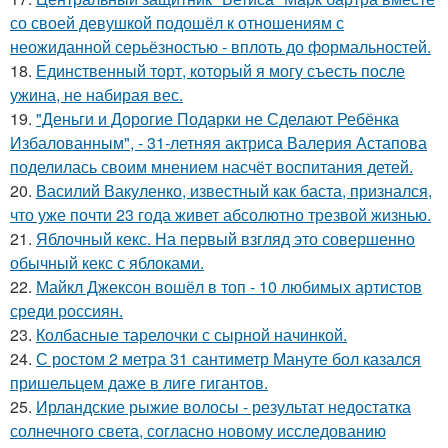
со своей девушкой подошёл к отношениям с
неожиданной серьёзностью - вплоть до формальностей.
18.
Единственный торт, который я могу съесть после
ужина, не набирая вес.
19.
"Деньги и Дорогие Подарки не Сделают Ребёнка
Избалованным", - 31-летняя актриса Валерия Астапова
поделилась своим мнением насчёт воспитания детей.
20.
Василий Вакуленко, известный как баста, признался,
что уже почти 23 года живет абсолютно трезвой жизнью.
21.
Яблочный кекс. На первый взгляд это совершенно
обычный кекс с яблоками.
22.
Майкл Джексон вошёл в топ - 10 любимых артистов
среди россиян.
23.
Колбасные тарелочки с сырной начинкой.
24.
С ростом 2 метра 31 сантиметр Мануте бол казался
пришельцем даже в лиге гигантов.
25.
Ирландские рыжие волосы - результат недостатка
солнечного света, согласно новому исследованию