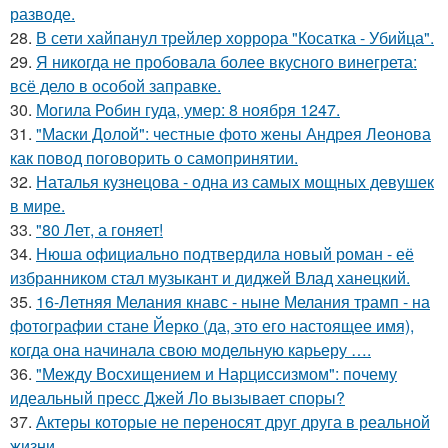
разводе.
28.
В сети хайпанул трейлер хоррора "Косатка - Убийца".
29.
Я никогда не пробовала более вкусного винегрета:
всё дело в особой заправке.
30.
Могила Робин гуда, умер: 8 ноября 1247.
31.
"Маски Долой": честные фото жены Андрея Леонова
как повод поговорить о самопринятии.
32.
Наталья кузнецова - одна из самых мощных девушек
в мире.
33.
"80 Лет, а гоняет!
34.
Нюша официально подтвердила новый роман - её
избранником стал музыкант и диджей Влад ханецкий.
35.
16-Летняя Мелания кнавс - ныне Мелания трамп - на
фотографии стане Йерко (да, это его настоящее имя),
когда она начинала свою модельную карьеру ….
36.
"Между Восхищением и Нарциссизмом": почему
идеальный пресс Джей Ло вызывает споры?
37.
Актеры которые не переносят друг друга в реальной
жизни.