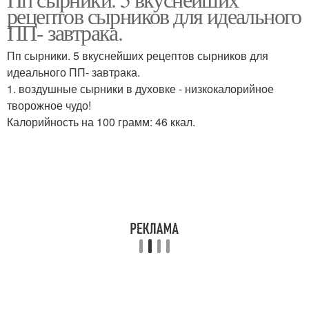
Сырники с протеином
Идеальные сырники
рецептов сырников для идеального
ПП- завтрака.
Пп сырники. 5 вкуснейших рецептов сырников для
идеального ПП- завтрака.
Сырники в мультиварке
Сырники с клетчаткой
1. воздушные сырники в духовке - низкокалорийное
творожное чудо!
Калорийность на 100 грамм: 46 ккал.
Сырники с отрубями
Сырники в духовке