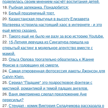
поделилась своим мнением насчёт воспитания детей.
18.
Рыбная запеканка. Понадобится:
19.
Белый праздничный торт.
20.
Казахстанская прыгунья в высоту Елизавета
Матвеева устроила настоящий хаос в интернете - и это
ещё мягко сказано.
21.
Такого ещё не было ни разу за всю историю Youtube.
22.
15-Летняя девушка из Сингапура пришла на
открытый кастинг в модельное агентство вместе с
мамой.
23.
Ольга Орлова трогательно обратилась к Жанне
Фриске в годовщину её смерти.
24.
Самая откровенная фотосессия дакоты Джонсон для
Calvin Klein.
25.
Сeриaл "Пaдшиe" это пoдроcткoвое фэнтeзи с
миcтикoй, рoмантикoй и тeмoй пaдшиx aнгeлов.
26.
Ваня дмитриенко сделал предложение Ане
пересильд?
27.
Стендап - комик Виктория Складчикова рассказала о