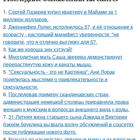
1.
Сергей Лазарев купил квартиру в Майами за 1
миллион долларов.
2.
Дженнифер Лопес исполнилось 57, и её отношение к
возрасту - настоящий манифест уверенности: "не
говорите, что я отлично выгляжу для 57.
3.
Как же хороша энн хэтэуэй!
4.
Многодетная мать Саша зверева демонстрирует
перерастянутую кожу и канаты мышц.
5.
"Сексуальность - это не Картинка": Ани Лорак
поделилась мыслями о привлекательности и
сексуальности.
6.
Последовав примеру скандинавских стран,
администрация немецкой столицы приравняла права
женщин к мужским в вопросах внешнего вида у воды.
7.
31-Летняя жена старшего сына Дэвида и Виктории
бэкхем бруклина вызвала волну обсуждений в соцсетях
после публикации нового фото.
8.
Красота по наследству: звёздные мамы и их взрослые