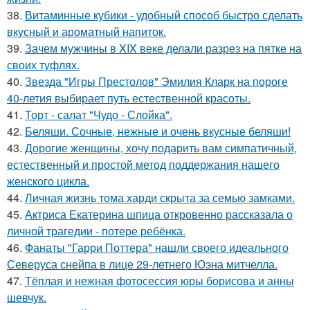
38.
Витаминные кубики - удобный способ быстро сделать
вкусный и ароматный напиток.
39.
Зачем мужчины в XIX веке делали разрез на пятке на
своих туфлях.
40.
Звезда "Игры Престолов" Эмилия Кларк на пороге
40-летия выбирает путь естественной красоты.
41.
Торт - салат "Чудо - Слойка".
42.
Беляши. Сочные, нежные и очень вкусные беляши!
43.
Дорогие женщины, хочу подарить вам симпатичный,
естественный и простой метод поддержания нашего
женского цикла.
44.
Личная жизнь тома харди скрыта за семью замками.
45.
Актриса Екатерина шпица откровенно рассказала о
личной трагедии - потере ребёнка.
46.
Фанаты "Гарри Поттера" нашли своего идеального
Северуса снейпа в лице 29-летнего Юэна митчелла.
47.
Тёплая и нежная фотосессия юры борисова и анны
шевчук.