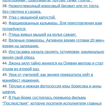
38.
Низкоуглеводный кокосовый бисквит для пп торта,
без глютена и сахара.
39.
Утка с квашеной капустой.
40.
Фаршированные кальмары. Для приготовления вам
потребуются:
41.
Птица живых мышей на колья сажает.
42.
Вяленые помидоры. Активное время готовки 20 мин+
время на запекание.
43.
Инстасамка начала сводить татуировки, кардинально
меняя свой образ.
44.
Джона хилл тайно женился на Оливии миллар и стал
отцом во второй раз.
45.
Урок от учителей: как зендея превратила хейт в
манифест уважения.
46.
Тёплая и нежная фотосессия юры борисова и анны
шевчук.
47.
В Нью-йорке состоялась премьера фильма
"Последствия", которую посетили исполнители главных