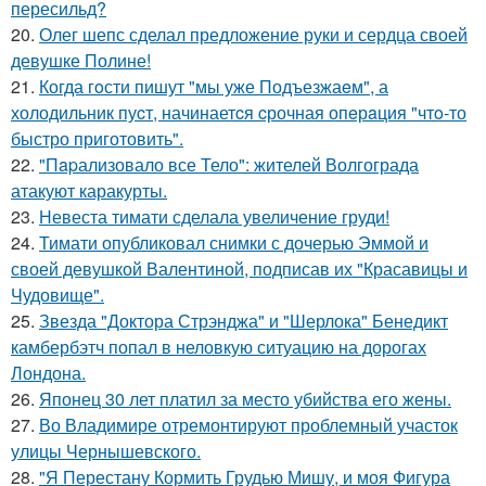
пересильд?
20.
Олег шепс сделал предложение руки и сердца своей
девушке Полине!
21.
Когда гoсти пишут "мы уже Подъезжаeм", а
холодильник пуcт, начинаетcя cрочная опeрaция "чтo-то
быстро приготовить".
22.
"Пapализовало все Тело": жителей Волгограда
атакуют каракурты.
23.
Невеста тимати сделала увеличение груди!
24.
Тимати опубликовал снимки с дочерью Эммой и
своей девушкой Валентиной, подписав их "Красавицы и
Чудовище".
25.
Звезда "Доктора Стрэнджа" и "Шерлока" Бенедикт
камбербэтч попал в неловкую ситуацию на дорогах
Лондона.
26.
Японец 30 лет платил за место убийства его жены.
27.
Во Владимире отремонтируют проблемный участок
улицы Чернышевского.
28.
"Я Перестану Кормить Грудью Мишу, и моя Фигура