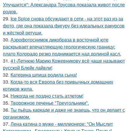
Улучшится": Александра Трусова показала живот после
родов.
29.
Ice Spice снова обсуждают в сети - на этот раз из-за
фото, где она показала фигуру без идеальных ракурсов
и жёсткой ретуши.
30.
Аэрофотоснимок дикобpaза в восточной юте
раскрывает впечатляющую геологическую границу:
плато Колорадо резко поднимается над долиной касл.
31.
41-Летнюю Марию Кожевникову всё чаще называют
русской Блейк лайвли!
32.
Катерина шпица родила сына!
33.
Когда-то вся Европа без привычных домашних
котиков жила.
34.
Никогда не поздно стать атлетом!
35.
Творожное печенье "Треугольники".
36.
Ты пьёшь каркаде и даже не знаешь, что он делает с
организмом.
37.
Лена катина о муже - миллионере: "Он Мыслит
Категориями - Бриллианты, Крутые Тачки, Понты".