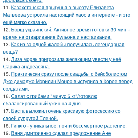
11.
Казахстанская прыгунья в высоту Елизавета
Матвеева устроила настоящий хаос в интернете - и это
ещё мягко сказано.
12.
Борщ украинский. Активное время готовки 30 мин +
время на отваривание бульона и настаивание.
13.
Как из-за одной жалобы получилась легендарная
вещь?
14.
Лиза моряк пригрозила желающим увести у неё
Сарика андреасяна.
15.
Практически сразу после свадьбы с бейсболистом
Джо димаджо Мэрилин Монро выступила в Корее перед
солдатами.
16.
Салат с грибами "минус 5 кг"/готовлю
сбалансированный ужин на 4 дня.
17.
Баста выложил очень красивую фотосессию со
своей супругой Еленой.
18.
Гинкго - уникальное, почти бессмертное растение.
19.
Ваня дмитриенко сделал предложение Ане