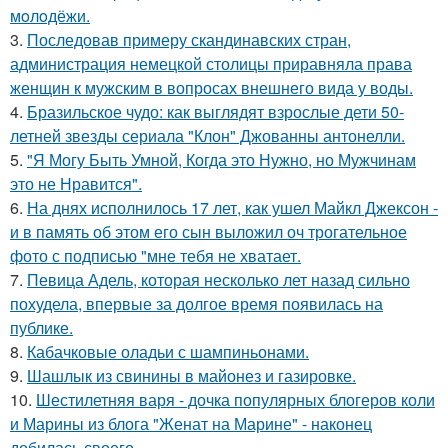
мoлoдёжи.
3.
Последовав примеру скандинавских стран,
администрация немецкой столицы приравняла права
женщин к мужским в вопросах внешнего вида у воды.
4.
Бразильское чудо: как выглядят взрослые дети 50-
летней звезды сериала "Клон" Джованны антонелли.
5.
"Я Могу Быть Умной, Когда это Нужно, но Мужчинам
это не Нравится".
6.
На днях исполнилось 17 лет, как ушел Майкл Джексон -
и в память об этом его сын выложил оч трогательное
фото с подписью "мне тебя не хватает.
7.
Певица Адель, которая несколько лет назад сильно
похудела, впервые за долгое время появилась на
публике.
8.
Кабачковые оладьи с шампиньонами.
9.
Шашлык из свинины в майонез и газировке.
10.
Шестилетняя варя - дочка популярных блогеров коли
и Марины из блога "Женат на Марине" - наконец
добилась своего.